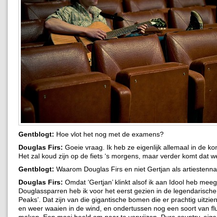
Gentblogt:
Hoe vlot het nog met de examens?
Douglas Firs:
Goeie vraag. Ik heb ze eigenlijk allemaal in de 
Het zal koud zijn op de fiets ‘s morgens, maar verder komt dat w
Gentblogt:
Waarom Douglas Firs en niet Gertjan als artiesten
Douglas Firs:
Omdat ‘Gertjan’ klinkt alsof ik aan Idool heb me
Douglassparren heb ik voor het eerst gezien in de legendarische 
Peaks’. Dat zijn van die gigantische bomen die er prachtig uitzi
en weer waaien in de wind, en ondertussen nog een soort van flu
maken. Een mooi beeld om naar te verwijzen. Pure country, eigen