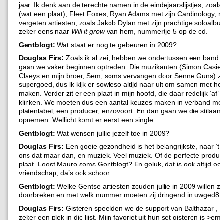
jaar. Ik denk aan de terechte namen in de eindejaarslijstjes, zoal
(wat een plaat), Fleet Foxes, Ryan Adams met zijn Cardinology,
vergeten artiesten, zoals Jakob Dylan met zijn prachtige soloalb
zeker eens naar
Will it grow
van hem, nummertje 5 op de cd.
Gentblogt:
Wat staat er nog te gebeuren in 2009?
Douglas Firs:
Zoals ik al zei, hebben we ondertussen een ban
gaan we vaker beginnen optreden. Die muzikanten (Simon Casie
Claeys en mijn broer, Sem, soms vervangen door Senne Guns) z
supergoed, dus ik kijk er sowieso altijd naar uit om samen met h
maken. Verder zit er een plaat in mijn hoofd, die daar redelijk ‘af’
klinken. We moeten dus een aantal keuzes maken in verband m
platenlabel, een producer, enzovoort. En dan gaan we die stilaa
opnemen. Wellicht komt er eerst een single.
Gentblogt:
Wat wensen jullie jezelf toe in 2009?
Douglas Firs:
Een goeie gezondheid is het belangrijkste, naar ‘t
ons dat maar dan, en muziek. Veel muziek. Of de perfecte prod
plaat. Leest Mauro soms Gentblogt? En geluk, dat is ook altijd ee
vriendschap, da’s ook schoon.
Gentblogt:
Welke Gentse artiesten zouden jullie in 2009 willen z
doorbreken en met welk nummer moeten zij dringend in uwged
Douglas Firs:
Gisteren speelden we de support van Balthazar , 
zeker een plek in die lijst. Mijn favoriet uit hun set gisteren is 