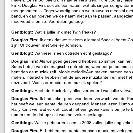
klinkt Douglas Firs ook als een naam, wat als singer-songwriter 
meegenomen is. Tegenwoordig spelen we trouwens meestal met 
band, en dan hoeven we de naam niet aan te passen, aangezien
meervoud is en zo. Voordelen genoeg.
Gentblogt:
Wat is jullie link met Twin Peaks?
Douglas Firs:
Ik denk dat we stiekem allemaal Special Agent Co
zijn. Of trouwen met Shelley Johnson.
Gentblogt:
Wanneer is een optreden echt geslaagd?
Douglas Firs:
Als we goed gespeeld hebben; zo simpel kan het zi
Soms heb je van die magische optredens, wanneer je met niets 
bent dan de muziek zelf. Mooie melodieÃ«n maken, samen een 
maken, interactie hebben met de andere muzikanten en met het 
enzovoort. Wat is er mooier dan muziek spelen?
Gentblogt:
Heeft de Rock Rally alles veranderd wat jullie verw
Douglas Firs:
Ik had zeker geen wonderen verwacht van de Roc
het heeft wel een aantal deuren geopend. Mensen lezen Humo 
Rally komt wel wat volk af, zodat het een goeie kans is om je te l
opmerken. In dat opzicht was het zeker geslaagd.
Gentblogt:
Welke gebeurtenissen in 2008 zullen jullie nog zek
Douglas Firs:
Er hebben een aantal mensen mooie muziek gem