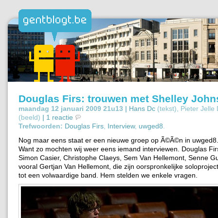
Douglas Firs: trouwen met Shelley Joh
maandag 12 januari 2009 21u13 |
Hans Dc
(tekst), Pieter Jelle
(beeld)
|
1 reactie
Trefwoorden:
Douglas Firs
,
Interview
,
uwged8
.
Nog maar eens staat er een nieuwe groep op Ã©Ã©n in uwged8. D
Want zo mochten wij weer eens iemand interviewen. Douglas Firs
Simon Casier, Christophe Claeys, Sem Van Hellemont, Senne G
vooral Gertjan Van Hellemont, die zijn oorspronkelijke soloprojec
tot een volwaardige band. Hem stelden we enkele vragen.