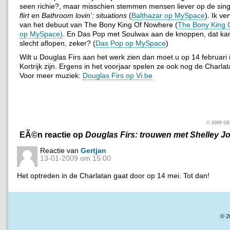
seen richie?, maar misschien stemmen mensen liever op de sin
flirt
en
Bathroom lovin’: situations
(
Balthazar op MySpace
). Ik ve
van het debuut van The Bony King Of Nowhere (
The Bony King 
op MySpace)
. En Das Pop met Soulwax aan de knoppen, dat kan
slecht aflopen, zeker? (
Das Pop op MySpace
)
Wilt u Douglas Firs aan het werk zien dan moet u op 14 februari 
Kortrijk zijn. Ergens in het voorjaar spelen ze ook nog de Charlat
Voor meer muziek:
Douglas Firs op Vi.be
© 2009 
EÃ©n reactie op
Douglas Firs: trouwen met Shelley 
Reactie van
Gertjan
13-01-2009 om 15:00
Het optreden in de Charlatan gaat door op 14 mei. Tot dan!
© 2