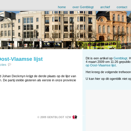
home
over Gentblogt
archief
contact
ost-Vlaamse lijst
Dit is een artikel op
Gentblogt
. 
4 maart 2009 om 11:26 gepublic
cties
op Oost-Vlaamse lijst
.
Het kreeg de volgende trefwoo
Johan Deckmyn krijgt de derde plaats op de lijst van
U kan hier op dit ogenblik niet 
De partij stelde gisteren als eerste in onze provincie
© 2009 GENTBLOGT VZW