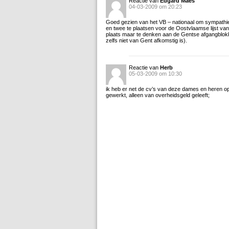
Reactie van
Edgard Maes
04-03-2009 om 20:23
Goed gezien van het VB – nationaal om sympath
en twee te plaatsen voor de Oostvlaamse lijst v
plaats maar te denken aan de Gentse afgangblo
zelfs niet van Gent afkomstig is).
Reactie van
Herb
05-03-2009 om 10:30
ik heb er net de cv’s van deze dames en heren opg
gewerkt, alleen van overheidsgeld geleeft;