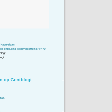
 Kasteellaan
oor ontsluiting bedrijventerrein R4/N70
blogt
ogt
n op Gentblogt
fish
.