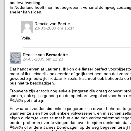
boeteverwerking.
In Nederland heeft men het begrepen : versmal de rijweg zodanig
sneller kan rijden.
Reactie van
Peetie
23-03-2009 om 16:14
Voila.
Reactie van
Bernadette
24-03-2009 om 12:23
Dat hangt ervan af Laurens. Ik kon die fietser perfect voorbijges
maar of ik uiteindelijk ook eerder of gelijk met hem aan dat zebr
geweest zijn betwijfel ik daar ik zoals ik schreef ook behoorde op 
bus niet te beschadigen.
Trouwens zijn er toch nog enkele jongeren die graag copycat pro
spelen, ook spijtig genoeg op de openbare weg alsof voor hen reali
Ã©Ã©n pot nat zijn.
En waarom zouden die enkele jongeren zich ervoor behoren te 
wanneer ze zien hoe ook enkele volwassenen, en misschien zelf
eigen ouders,telkens ze met hun auto een verkeersdrempel tege
eerder proberen over te vliegen dan over te rijden denkende dat 
Ã©Ã©n of andere James Bondwagen op de weg begeven terwijl 