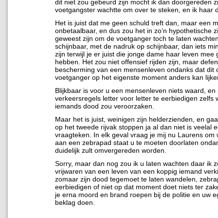
dit niet zou gebeurd zijn mocht ik dan doorgereden zi
voetgangster wachtte om over te steken, en ik haar d
Het is juist dat me geen schuld treft dan, maar een 
onbetaalbaar, en dus zou het in zo’n hypothetische z
geweest zijn om de voetganger toch te laten wachte
schijnbaar, met de nadruk op schijnbaar, dan iets min
zijn terwijl je er juist die jonge dame haar leven mee
hebben. Het zou niet offensief rijden zijn, maar defen
bescherming van een mensenleven ondanks dat dit 
voetganger op het eigenste moment anders kan lijke
Blijkbaar is voor u een mensenleven niets waard, en
verkeersregels letter voor letter te eerbiedigen zelfs
iemands dood zou veroorzaken.
Maar het is juist, weinigen zijn helderzienden, en g
op het tweede rijvak stoppen ja al dan niet is veelal 
vraagteken. In elk geval vraag je mij nu Laurens om 
aan een zebrapad staat u te moeten doorlaten ondan
duidelijk zult omvergereden worden.
Sorry, maar dan nog zou ik u laten wachten daar ik ze
vrijwaren van een leven van een koppig iemand verk
zomaar zijn dood tegemoet te laten wandelen, zebra
eerbiedigen of niet op dat moment doet niets ter zake
je erna moord en brand roepen bij de politie en uw e
beklag doen.