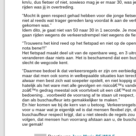
km/u, dus fietser of niet, sowieso mag je er maar 30, was je
rijden was jij in overtreding.
“Mocht ik geen respect gehad hebben voor die jonge fietse
niet al reeds wat trager gereden lang voordat ik aan de ve
gekomen was.”
Idem dito, je gaat niet van 50 naar 30 in 1 seconde. Je moe
gaan rijden wegens de verkeersdrempel niet wegens de fiet
“Trouwens het kind reed op het fietspad en niet op de ope
nota bene!!!”
Het fietspad maakt deel uit van de openbare weg, en 3 uit
veranderen daar niets aan. Het is beschamend dat een bu
slecht de wegcode kent.
“Daarmee bedoel ik dat verkeersregels er zijn om eerbiedi
maar dat men ook soms in welbepaalde situaties kan tere
alwaar men best zich wat soepeler opstelt, en niet koppig s
hatelijk als het ware met alle gevolgen en risicoâ€™s vand
zoâ€™n gedrag meestal ook voortvloeit uit een câ€™est m
bedoening…voorbeeld de voorrang af te staan uit respect,
dan als buschauffeur iets gemakkelijker te maken.”
En hier komen we bij de kern van u betoog. Verkeersregel
voor u maar wat je eigenlijk wil is dat mensen flexibel zijn, 
buschauffeur respect krijgt, dat u niet steeds de regels zo
volgen, dat mensen hun voorrang afstaan aan u, de buscha
uw gemak!