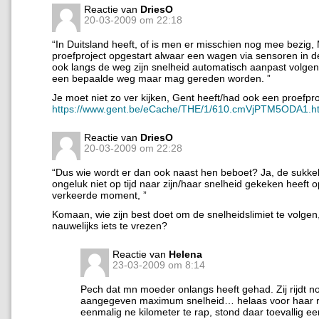
Reactie van
DriesO
20-03-2009 om 22:18
“In Duitsland heeft, of is men er misschien nog mee bezig
proefproject opgestart alwaar een wagen via sensoren in 
ook langs de weg zijn snelheid automatisch aanpast volgen
een bepaalde weg maar mag gereden worden. ”
Je moet niet zo ver kijken, Gent heeft/had ook een proefpro
https://www.gent.be/eCache/THE/1/610.cmVjPTM5ODA1.h
Reactie van
DriesO
20-03-2009 om 22:28
“Dus wie wordt er dan ook naast hen beboet? Ja, de sukkel
ongeluk niet op tijd naar zijn/haar snelheid gekeken heeft o
verkeerde moment, ”
Komaan, wie zijn best doet om de snelheidslimiet te volgen,
nauwelijks iets te vrezen?
Reactie van
Helena
23-03-2009 om 8:14
Pech dat mn moeder onlangs heeft gehad. Zij rijdt n
aangegeven maximum snelheid… helaas voor haar 
eenmalig ne kilometer te rap, stond daar toevallig ee