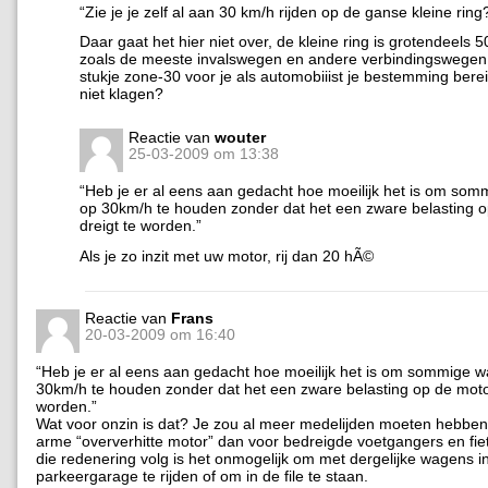
“Zie je je zelf al aan 30 km/h rijden op de ganse kleine ring
Daar gaat het hier niet over, de kleine ring is grotendeels 5
zoals de meeste invalswegen en andere verbindingswegen
stukje zone-30 voor je als automobiiist je bestemming bereik
niet klagen?
Reactie van
wouter
25-03-2009 om 13:38
“Heb je er al eens aan gedacht hoe moeilijk het is om so
op 30km/h te houden zonder dat het een zware belasting 
dreigt te worden.”
Als je zo inzit met uw motor, rij dan 20 hÃ©
Reactie van
Frans
20-03-2009 om 16:40
“Heb je er al eens aan gedacht hoe moeilijk het is om sommige 
30km/h te houden zonder dat het een zware belasting op de motor
worden.”
Wat voor onzin is dat? Je zou al meer medelijden moeten hebben
arme “oververhitte motor” dan voor bedreigde voetgangers en fiets
die redenering volg is het onmogelijk om met dergelijke wagens i
parkeergarage te rijden of om in de file te staan.