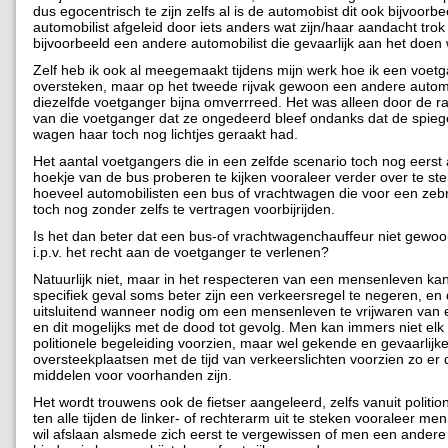
dus egocentrisch te zijn zelfs al is de automobist dit ook bijvoorb
automobilist afgeleid door iets anders wat zijn/haar aandacht trok
bijvoorbeeld een andere automobilist die gevaarlijk aan het doen
Zelf heb ik ook al meegemaakt tijdens mijn werk hoe ik een voetga
oversteken, maar op het tweede rijvak gewoon een andere automo
diezelfde voetganger bijna omverrreed. Het was alleen door de ra
van die voetganger dat ze ongedeerd bleef ondanks dat de spiege
wagen haar toch nog lichtjes geraakt had.
Het aantal voetgangers die in een zelfde scenario toch nog eerst 
hoekje van de bus proberen te kijken vooraleer verder over te ste
hoeveel automobilisten een bus of vrachtwagen die voor een zeb
toch nog zonder zelfs te vertragen voorbijrijden.
Is het dan beter dat een bus-of vrachtwagenchauffeur niet gewoon
i.p.v. het recht aan de voetganger te verlenen?
Natuurlijk niet, maar in het respecteren van een mensenleven kan
specifiek geval soms beter zijn een verkeersregel te negeren, en 
uitsluitend wanneer nodig om een mensenleven te vrijwaren van 
en dit mogelijks met de dood tot gevolg. Men kan immers niet el
politionele begeleiding voorzien, maar wel gekende en gevaarlijk
oversteekplaatsen met de tijd van verkeerslichten voorzien zo er 
middelen voor voorhanden zijn.
Het wordt trouwens ook de fietser aangeleerd, zelfs vanuit politi
ten alle tijden de linker- of rechterarm uit te steken vooraleer men 
wil afslaan alsmede zich eerst te vergewissen of men een andere f