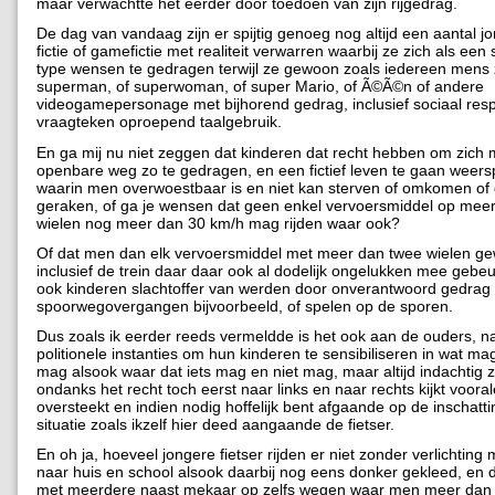
maar verwachtte het eerder door toedoen van zijn rijgedrag.
De dag van vandaag zijn er spijtig genoeg nog altijd een aantal j
fictie of gamefictie met realiteit verwarren waarbij ze zich als een
type wensen te gedragen terwijl ze gewoon zoals iedereen mens z
superman, of superwoman, of super Mario, of Ã©Ã©n of andere
videogamepersonage met bijhorend gedrag, inclusief sociaal resp
vraagteken oproepend taalgebruik.
En ga mij nu niet zeggen dat kinderen dat recht hebben om zich
openbare weg zo te gedragen, en een fictief leven te gaan weers
waarin men overwoestbaar is en niet kan sterven of omkomen o
geraken, of ga je wensen dat geen enkel vervoersmiddel op mee
wielen nog meer dan 30 km/h mag rijden waar ook?
Of dat men dan elk vervoersmiddel met meer dan twee wielen ge
inclusief de trein daar daar ook al dodelijk ongelukken mee gebeu
ook kinderen slachtoffer van werden door onverantwoord gedrag
spoorwegovergangen bijvoorbeeld, of spelen op de sporen.
Dus zoals ik eerder reeds vermeldde is het ook aan de ouders, n
politionele instanties om hun kinderen te sensibiliseren in wat ma
mag alsook waar dat iets mag en niet mag, maar altijd indachtig z
ondanks het recht toch eerst naar links en naar rechts kijkt vooral
oversteekt en indien nodig hoffelijk bent afgaande op de inschatt
situatie zoals ikzelf hier deed aangaande de fietser.
En oh ja, hoeveel jongere fietser rijden er niet zonder verlichting 
naar huis en school alsook daarbij nog eens donker gekleed, en di
met meerdere naast mekaar op zelfs wegen waar men meer dan