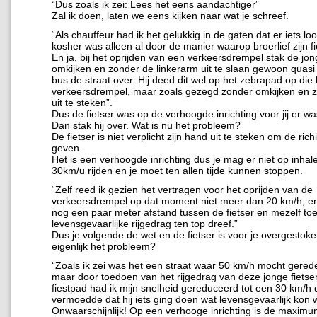
“Dus zoals ik zei: Lees het eens aandachtiger”
Zal ik doen, laten we eens kijken naar wat je schreef.
“Als chauffeur had ik het gelukkig in de gaten dat er iets lo
kosher was alleen al door de manier waarop broerlief zijn f
En ja, bij het oprijden van een verkeersdrempel stak de jo
omkijken en zonder de linkerarm uit te slaan gewoon quasi 
bus de straat over. Hij deed dit wel op het zebrapad op di
verkeersdrempel, maar zoals gezegd zonder omkijken en 
uit te steken”.
Dus de fietser was op de verhoogde inrichting voor jij er wa
Dan stak hij over. Wat is nu het probleem?
De fietser is niet verplicht zijn hand uit te steken om de rich
geven.
Het is een verhoogde inrichting dus je mag er niet op inha
30km/u rijden en je moet ten allen tijde kunnen stoppen.
“Zelf reed ik gezien het vertragen voor het oprijden van de
verkeersdrempel op dat moment niet meer dan 20 km/h, en
nog een paar meter afstand tussen de fietser en mezelf toen
levensgevaarlijke rijgedrag ten top dreef.”
Dus je volgende de wet en de fietser is voor je overgestoke
eigenlijk het probleem?
“Zoals ik zei was het een straat waar 50 km/h mocht gere
maar door toedoen van het rijgedrag van deze jonge fietse
fiestpad had ik mijn snelheid gereduceerd tot een 30 km/h 
vermoedde dat hij iets ging doen wat levensgevaarlijk kon 
Onwaarschijnlijk! Op een verhooge inrichting is de maxim