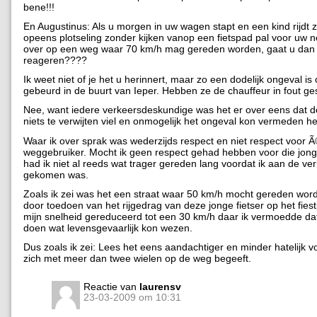
bene!!!
En Augustinus: Als u morgen in uw wagen stapt en een kind rijdt
opeens plotseling zonder kijken vanop een fietspad pal voor uw n
over op een weg waar 70 km/h mag gereden worden, gaat u dan
reageren????
Ik weet niet of je het u herinnert, maar zo een dodelijk ongeval is
gebeurd in de buurt van Ieper. Hebben ze de chauffeur in fout ge
Nee, want iedere verkeersdeskundige was het er over eens dat d
niets te verwijten viel en onmogelijk het ongeval kon vermeden h
Waar ik over sprak was wederzijds respect en niet respect voor
weggebruiker. Mocht ik geen respect gehad hebben voor die jonge
had ik niet al reeds wat trager gereden lang voordat ik aan de v
gekomen was.
Zoals ik zei was het een straat waar 50 km/h mocht gereden wor
door toedoen van het rijgedrag van deze jonge fietser op het fies
mijn snelheid gereduceerd tot een 30 km/h daar ik vermoedde dat 
doen wat levensgevaarlijk kon wezen.
Dus zoals ik zei: Lees het eens aandachtiger en minder hatelijk vo
zich met meer dan twee wielen op de weg begeeft.
Reactie van
laurensv
23-03-2009 om 10:31