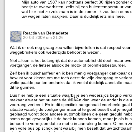
Mijn auto van 1987 kan nochtans perfect 30 rijden zonder
beetje te oververhitten, zelfs bij een buitentemperatuur va
wat hier niet zo zeldzaam is in de zomer. Ik zou toch eens 
uw wagen laten nakijken. Daar is duidelijk iets mis mee.
Reactie van
Bernadette
20-03-2009 om 21:26
Wat ik er ook nog graag zou willen bijvertellen is dat respect voo
weggebruikers ook wederzijds behoort te wezen.
Niet alleen is het belangrijk dat de automobilist dit doet, maar ev
voetganger, de fietser alsook de moto- of bromfietsbestuurder.
Zelf ben ik buschauffeur en ik ben menig voetganger dankbaar da
bewust voor kiezen om me toch eerst de vrije doorgang te verlen
welbepaalde punten ondanks dat ik veelal duidelijk aanstalte ma
dit te gunnen.
Dus hier heb je een situatie waarbij je een wederzijds begrip verkr
mekaar alwaar het nu eens de Ã©Ã©n dan weer de ander is die 
voorrang verleent. En in dit specifiek aangehaald voorbeeld gaat
situatie waarbij de voetganger maar al te goed beseft dat je noga
geplaagd wordt door andere automobilisten die geen geduld hebb
soms nogal gevaarlijk uit de hoek kunnen komen, maar je als bu
behoort te vermijden dat ze met u in aanraking komen. Of men zie
een volle bus op schok bent waarbij men beseft dat uw zichtbaarh