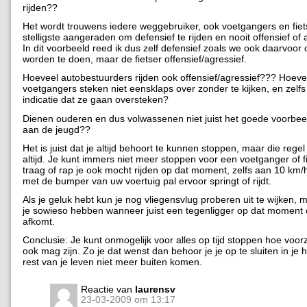
rijden??
Het wordt trouwens iedere weggebruiker, ook voetgangers en fiet
stelligste aangeraden om defensief te rijden en nooit offensief of 
In dit voorbeeld reed ik dus zelf defensief zoals we ook daarvoor 
worden te doen, maar de fietser offensief/agressief.
Hoeveel autobestuurders rijden ook offensief/agressief??? Hoev
voetgangers steken niet eensklaps over zonder te kijken, en zelf
indicatie dat ze gaan oversteken?
Dienen ouderen en dus volwassenen niet juist het goede voorbee
aan de jeugd??
Het is juist dat je altijd behoort te kunnen stoppen, maar die regel 
altijd. Je kunt immers niet meer stoppen voor een voetganger of f
traag of rap je ook mocht rijden op dat moment, zelfs aan 10 km/h,
met de bumper van uw voertuig pal ervoor springt of rijdt.
Als je geluk hebt kun je nog vliegensvlug proberen uit te wijken, 
je sowieso hebben wanneer juist een tegenligger op dat moment
afkomt.
Conclusie: Je kunt onmogelijk voor alles op tijd stoppen hoe voorzi
ook mag zijn. Zo je dat wenst dan behoor je je op te sluiten in je 
rest van je leven niet meer buiten komen.
Reactie van
laurensv
23-03-2009 om 13:17