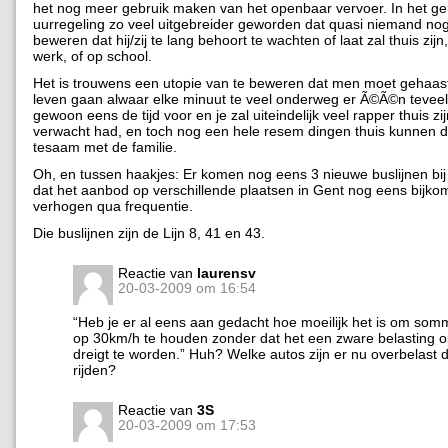
het nog meer gebruik maken van het openbaar vervoer. In het ge
uurregeling zo veel uitgebreider geworden dat quasi niemand no
beweren dat hij/zij te lang behoort te wachten of laat zal thuis zijn
werk, of op school.
Het is trouwens een utopie van te beweren dat men moet gehaast
leven gaan alwaar elke minuut te veel onderweg er Ã©Ã©n teveel
gewoon eens de tijd voor en je zal uiteindelijk veel rapper thuis zi
verwacht had, en toch nog een hele resem dingen thuis kunnen d
tesaam met de familie.
Oh, en tussen haakjes: Er komen nog eens 3 nieuwe buslijnen bij 
dat het aanbod op verschillende plaatsen in Gent nog eens bijko
verhogen qua frequentie.
Die buslijnen zijn de Lijn 8, 41 en 43.
Reactie van
laurensv
20-03-2009 om 16:54
“Heb je er al eens aan gedacht hoe moeilijk het is om so
op 30km/h te houden zonder dat het een zware belasting 
dreigt te worden.” Huh? Welke autos zijn er nu overbelast 
rijden?
Reactie van
3S
20-03-2009 om 17:53