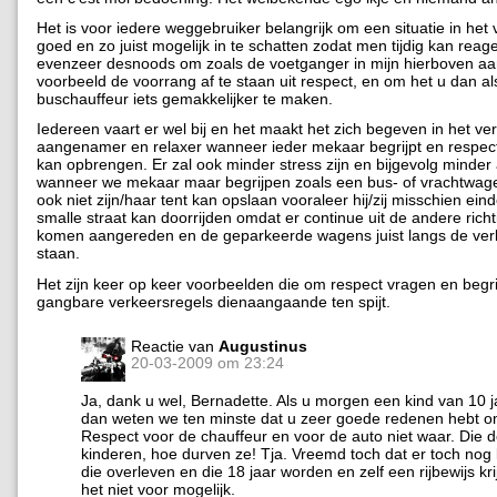
Het is voor iedere weggebruiker belangrijk om een situatie in het
goed en zo juist mogelijk in te schatten zodat men tijdig kan rea
evenzeer desnoods om zoals de voetganger in mijn hierboven a
voorbeeld de voorrang af te staan uit respect, en om het u dan al
buschauffeur iets gemakkelijker te maken.
Iedereen vaart er wel bij en het maakt het zich begeven in het ve
aangenamer en relaxer wanneer ieder mekaar begrijpt en respec
kan opbrengen. Er zal ook minder stress zijn en bijgevolg minder
wanneer we mekaar maar begrijpen zoals een bus- of vrachtwag
ook niet zijn/haar tent kan opslaan vooraleer hij/zij misschien eind
smalle straat kan doorrijden omdat er continue uit de andere ric
komen aangereden en de geparkeerde wagens juist langs de ver
staan.
Het zijn keer op keer voorbeelden die om respect vragen en beg
gangbare verkeersregels dienaangaande ten spijt.
Reactie van
Augustinus
20-03-2009 om 23:24
Ja, dank u wel, Bernadette. Als u morgen een kind van 10 ja
dan weten we ten minste dat u zeer goede redenen hebt o
Respect voor de chauffeur en voor de auto niet waar. Die
kinderen, hoe durven ze! Tja. Vreemd toch dat er toch nog 
die overleven en die 18 jaar worden en zelf een rijbewijs kr
het niet voor mogelijk.