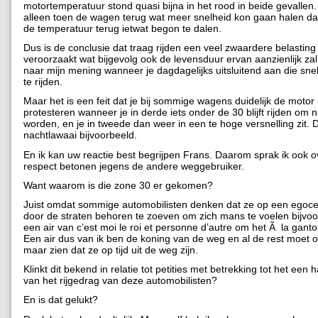
motortemperatuur stond quasi bijna in het rood in beide gevallen
alleen toen de wagen terug wat meer snelheid kon gaan halen dat 
de temperatuur terug ietwat begon te dalen.
Dus is de conclusie dat traag rijden een veel zwaardere belastin
veroorzaakt wat bijgevolg ook de levensduur ervan aanzienlijk zal
naar mijn mening wanneer je dagdagelijks uitsluitend aan die sne
te rijden.
Maar het is een feit dat je bij sommige wagens duidelijk de motor
protesteren wanneer je in derde iets onder de 30 blijft rijden om nie
worden, en je in tweede dan weer in een te hoge versnelling zit.
nachtlawaai bijvoorbeeld.
En ik kan uw reactie best begrijpen Frans. Daarom sprak ik ook o
respect betonen jegens de andere weggebruiker.
Want waarom is die zone 30 er gekomen?
Juist omdat sommige automobilisten denken dat ze op een egocen
door de straten behoren te zoeven om zich mans te voelen bijvo
een air van c’est moi le roi et personne d’autre om het Ã la ganto
Een air dus van ik ben de koning van de weg en al de rest moet o
maar zien dat ze op tijd uit de weg zijn.
Klinkt dit bekend in relatie tot petities met betrekking tot het een 
van het rijgedrag van deze automobilisten?
En is dat gelukt?