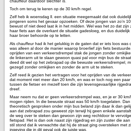
chauffeur daardoor slechter is.
Toch om terug te keren op de 30 km/h regel.
Zelf heb ik woensdag ll. een situatie meegemaakt dat ook duideli
jongeren soms het gevaar opzoeken. Of deze jongen van zo’n 10 
bewust of niet deed laat ik in het midden. Wel was het zo dat zijn
haar fiets aan de overkant de situatie gadesloeg, en dus duidelijk
haar broer behoorde op te letten.
Als chauffeur had ik het gelukkig in de gaten dat er iets loos was 
was alleen al door de manier waarop broerlief zijn fiets bestuurde. 
oprijden van een verkeersdrempel stak de jongen zonder omkijk
de linkerarm uit te slaan gewoon quasi pal voor mijn bus de straat
deed dit wel op het zebrapad op die bewuste verkeersdrempel, m
gezegd zonder omkijken en zonder de arm uit te steken.
Zelf reed ik gezien het vertragen voor het oprijden van de verke
dat moment niet meer dan 20 km/h, en was er toch nog een paar
tussen de fietser en mezelf toen die zijn levensgevaarlijke rijgedr
dreef.
Maar neem nu dat er geen verkeersdrempel was, en je er 30 km
mogen rijden. In die bewuste straat was 50 km/h toegelaten. Dan 
theoretisch gesproken onder mijn bus beland zijn daar ik dan gel
aan dat zebrapad zou geweest zijn terwijl hij geen enkele aansta
de weg over te steken dan gewoon zijn weg rechtdoor te vervolg
fietspad. Het is dan ook naast zijn rijgedrag en zijn zuster die aa
stil stond dat ik verwachtte dat hij de straat ging oversteken met zi
ingeving die in dit geval ook de juiste was.