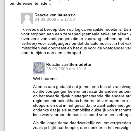
om defensief te rijden.
Reactie van
laurensv
24-03-2009 om 17:53
Ik vrees dat beroep doen op logica verspilde moeite is, Bern
voor stoppen aan een zebrapad (gemaakt enkel en alleen v
oversteek van voetgangers die er voorrang hebben op het
verkeer) voor voetgangers omdat de automobilist in het va
misschien wel doorraast en het dus voor de voetganger veil
door te rijden aan een zebrapad.
Reactie van
Bernadette
28-03-2009 om 19:16
Wel Laurens,
Al eens aan gedacht dat je met een bus of vrachtwag
op die voetganger belemmert naar de andere automo
op het tweede rijvak niettegenstaande die andere au
reglementair ook althans behoren te vertragen en ind
stoppen, en dat in het geval dat je aanhaalde niet g
ondanks dat je als automobilist duidelijk kon inschatte
loos was vooraan de bus stilstaand voor een zebrap
Als die jonge dame daadwerkelijk zou omvergereden
zoals je blijkbaar hoopte, dan denk er in het vervolg