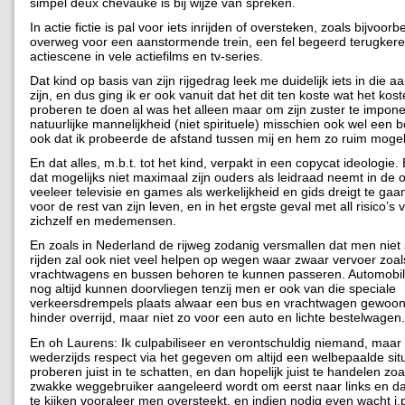
simpel deux chevauke is bij wijze van spreken.
In actie fictie is pal voor iets inrijden of oversteken, zoals bijvoor
overweg voor een aanstormende trein, een fel begeerd terugker
actiescene in vele actiefilms en tv-series.
Dat kind op basis van zijn rijgedrag leek me duidelijk iets in die a
zijn, en dus ging ik er ook vanuit dat het dit ten koste wat het kos
proberen te doen al was het alleen maar om zijn zuster te impone
natuurlijke mannelijkheid (niet spirituele) misschien ook wel een 
ook dat ik probeerde de afstand tussen mij en hem zo ruim mogel
En dat alles, m.b.t. tot het kind, verpakt in een copycat ideologie.
dat mogelijks niet maximaal zijn ouders als leidraad neemt in de 
veeleer televisie en games als werkelijkheid en gids dreigt te g
voor de rest van zijn leven, en in het ergste geval met all risico’s
zichzelf en medemensen.
En zoals in Nederland de rijweg zodanig versmallen dat men niet 
rijden zal ook niet veel helpen op wegen waar zwaar vervoer zoal
vrachtwagens en bussen behoren te kunnen passeren. Automobili
nog altijd kunnen doorvliegen tenzij men er ook van die speciale
verkeersdrempels plaats alwaar een bus en vrachtwagen gewoo
hinder overrijd, maar niet zo voor een auto en lichte bestelwagen.
En oh Laurens: Ik culpabiliseer en verontschuldig niemand, maar
wederzijds respect via het gegeven om altijd een welbepaalde situ
proberen juist in te schatten, en dan hopelijk juist te handelen zo
zwakke weggebruiker aangeleerd wordt om eerst naar links en da
te kijken vooraleer men oversteekt, en indien nodig even wacht i.p