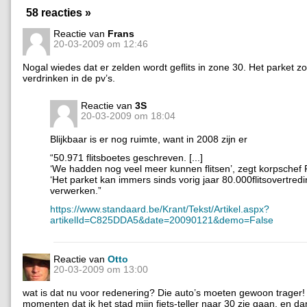
58 reacties »
Reactie van
Frans
20-03-2009 om 12:46
Nogal wiedes dat er zelden wordt geflits in zone 30. Het parket z
verdrinken in de pv’s.
Reactie van
3S
20-03-2009 om 18:04
Blijkbaar is er nog ruimte, want in 2008 zijn er
“50.971 flitsboetes geschreven. [...]
‘We hadden nog veel meer kunnen flitsen’, zegt korpschef 
‘Het parket kan immers sinds vorig jaar 80.000flitsovertred
verwerken.”
https://www.standaard.be/Krant/Tekst/Artikel.aspx?
artikelId=C825DDA5&date=20090121&demo=False
Reactie van
Otto
20-03-2009 om 13:00
wat is dat nu voor redenering? Die auto’s moeten gewoon trager!
momenten dat ik het stad mijn fiets-teller naar 30 zie gaan, en d