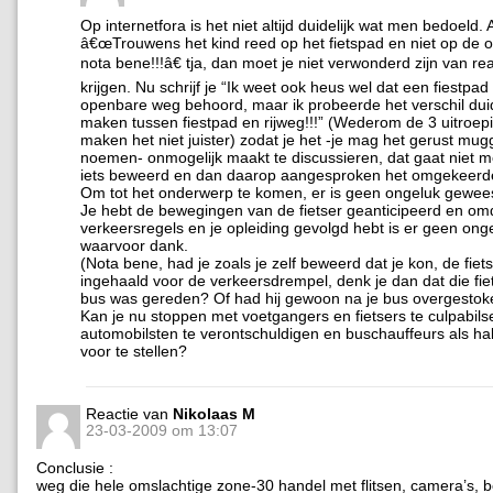
Op internetfora is het niet altijd duidelijk wat men bedoeld. Als
â€œTrouwens het kind reed op het fietspad en niet op de
nota bene!!!â€ tja, dan moet je niet verwonderd zijn van rea
krijgen. Nu schrijf je “Ik weet ook heus wel dat een fiestpad 
openbare weg behoord, maar ik probeerde het verschil duide
maken tussen fiestpad en rijweg!!!” (Wederom de 3 uitroep
maken het niet juister) zodat je het -je mag het gerust mugg
noemen- onmogelijk maakt te discussieren, dat gaat niet m
iets beweerd en dan daarop aangesproken het omgekeerd
Om tot het onderwerp te komen, er is geen ongeluk gewees
Je hebt de bewegingen van de fietser geanticipeerd en omd
verkeersregels en je opleiding gevolgd hebt is er geen ong
waarvoor dank.
(Nota bene, had je zoals je zelf beweerd dat je kon, de fiet
ingehaald voor de verkeersdrempel, denk je dan dat die fie
bus was gereden? Of had hij gewoon na je bus overgestok
Kan je nu stoppen met voetgangers en fietsers te culpabils
automobilsten te verontschuldigen en buschauffeurs als hal
voor te stellen?
Reactie van
Nikolaas M
23-03-2009 om 13:07
Conclusie :
weg die hele omslachtige zone-30 handel met flitsen, camera’s, 