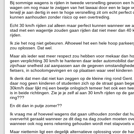
Bij sommige wagens is rijden in tweede versnelling gewoon een h
wagen om nog maar te zwijgen van het lawaai door een te lage ve
terwijl je aan dertig in een te hoge versnelling zit om echt perfect 
kunnen aanhouden zonder risico op een overtreding.
Echt 30 km/h rijden zal alleen maar perfect kunnen wanneer we a
stad met een wagentje zouden gaan rijden dat niet meer dan 40 
rijden.
Ik zie het nog niet gebeuren. Alhoewel het een hele hoop parke
zou oplossen. Dat wel.
Maar als ieder wat meer respect zou hebben voor mekaar dan ho
geen verplichting 30 km/h te hanteren daar ieder automobilist da
zijn/haar snelheid zal aanpassen aan de gegeven omstandighede
fietsers, in schoolomgevingen en op plaatsen waar veel kinderen 
Ik denk dat men dat niet kan zeggen op de kleine ring rond Gent. Z
daar nog geen kinderen of studenten zich op de straat gaan beg
30km/h daar lijkt mij een beetje onlogisch temeer het ook een tw
is in beide richtingen. Zie je je zelf al aan 30 km/h rijden op de ga
ring???
En dit dan in putje zomer??
Ik vraag me af hoeveel wagens dat gaan uithouden zonder dat h
oververhit geraakt wanneer ze dit dag na dag zouden moeten ov
wanneer ook nog eens rekening gehouden wordt met stapvoets v
Maar niettemin ligt een degelijk alternatieve oplossing voor de ha