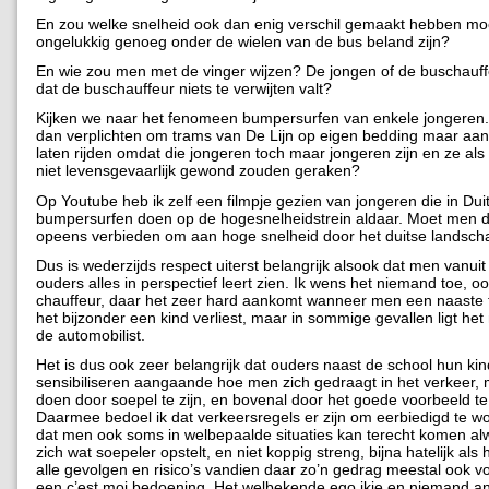
En zou welke snelheid ook dan enig verschil gemaakt hebben mo
ongelukkig genoeg onder de wielen van de bus beland zijn?
En wie zou men met de vinger wijzen? De jongen of de buschauf
dat de buschauffeur niets te verwijten valt?
Kijken we naar het fenomeen bumpersurfen van enkele jongeren
dan verplichten om trams van De Lijn op eigen bedding maar aan
laten rijden omdat die jongeren toch maar jongeren zijn en ze als 
niet levensgevaarlijk gewond zouden geraken?
Op Youtube heb ik zelf een filmpje gezien van jongeren die in Dui
bumpersurfen doen op de hogesnelheidstrein aldaar. Moet men d
opeens verbieden om aan hoge snelheid door het duitse landscha
Dus is wederzijds respect uiterst belangrijk alsook dat men vanuit
ouders alles in perspectief leert zien. Ik wens het niemand toe, oo
chauffeur, daar het zeer hard aankomt wanneer men een naaste fa
het bijzonder een kind verliest, maar in sommige gevallen ligt het n
de automobilist.
Het is dus ook zeer belangrijk dat ouders naast de school hun kin
sensibiliseren aangaande hoe men zich gedraagt in het verkeer, 
doen door soepel te zijn, en bovenal door het goede voorbeeld t
Daarmee bedoel ik dat verkeersregels er zijn om eerbiedigd te w
dat men ook soms in welbepaalde situaties kan terecht komen a
zich wat soepeler opstelt, en niet koppig streng, bijna hatelijk als
alle gevolgen en risico’s vandien daar zo’n gedrag meestal ook voo
een c’est moi bedoening. Het welbekende ego ikje en niemand a