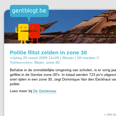
Politie flitst zelden in zone 30
vrijdag 20 maart 2009 12u05 |
Wouter
|
58 reacties
Trefwoorden:
flitsen
,
zone-30
.
Behalve in de onmiddellijke omgeving van scholen, is er vorig jaa
geflitst in de Gentse zone-30′s. In totaal werden 723 pv’s uitges
snel rijden in een zone 30, zegt Dominique Van den Eeckhaut v
politie.
Lees meer bij
De Gentenaar
© 2009 