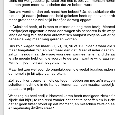
Denk het wel gedeeltelijk. Maar zelf heb ik ook van mensen hore
het hen geen moer kan schelen dat ze beboet worden.
Dus wie wordt er dan ook naast hen beboet? Ja, de sukkelaar die
niet op tijd naar zijn/haar snelheid gekeken heeft op het verkee
maar grotendeels wel altijd braafjes de weg opgaat.
In Duitsland heeft, of is men er misschien nog mee bezig, Merce
proefproject opgestart alwaar een wagen via sensoren in de wag
langs de weg zijn snelheid automatisch aanpast volgens wat er o
bepaalde weg maar mag gereden worden.
Dus zo’n wagen zal maar 30, 50, 70, 90 of 120 rijden alwaar die
maar toegelaten zijn en niet meer dan dat. Maar of ieder daar zo
zal zijn is nog maar de vraag vooraleer wanneer je iemand die aan
je alle moeite hebt om die voorbij te geraken want je wil graag v
kunnen rijden, en wat toegelaten is.
Maar het zou wel voor de ongelukkigen die veelal braafjes rijden 
de hemel zijn bij wijze van spreken.
Zelf zou ik er trouwens niets op tegen hebben om me zo’n wagen
schaffen mocht die in de handel komen aan een maatschappelijk
betaalbare prijs.
Want zeg nu heel eerlijk: Hoeveel keren heeft menigeen zichzelf ni
zijnde dat hij/zij te rap reed zonder het echt te beseffen en in zic
dat er geen flitser stond op dat moment, en misschien zelfs op e
er regelmatig Ã©Ã©n staat?