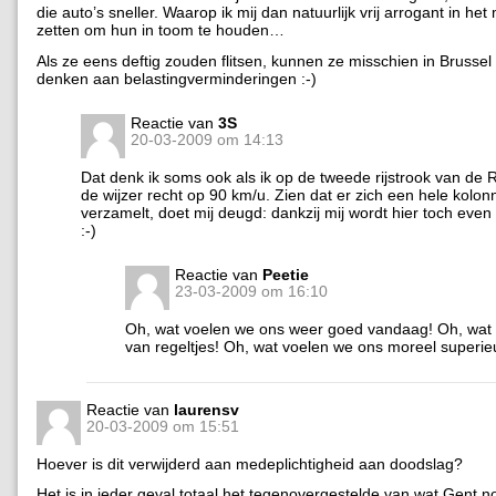
die auto’s sneller. Waarop ik mij dan natuurlijk vrij arrogant in het
zetten om hun in toom te houden…
Als ze eens deftig zouden flitsen, kunnen ze misschien in Brussel
denken aan belastingverminderingen :-)
Reactie van
3S
20-03-2009 om 14:13
Dat denk ik soms ook als ik op de tweede rijstrook van de 
de wijzer recht op 90 km/u. Zien dat er zich een hele kolon
verzamelt, doet mij deugd: dankzij mij wordt hier toch even 
:-)
Reactie van
Peetie
23-03-2009 om 16:10
Oh, wat voelen we ons weer goed vandaag! Oh, wa
van regeltjes! Oh, wat voelen we ons moreel superie
Reactie van
laurensv
20-03-2009 om 15:51
Hoever is dit verwijderd aan medeplichtigheid aan doodslag?
Het is in ieder geval totaal het tegenovergestelde van wat Gent no