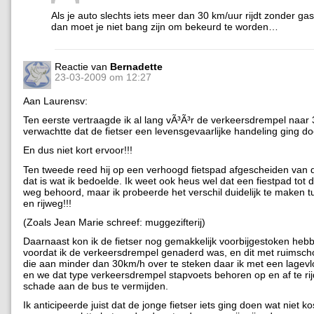
Als je auto slechts iets meer dan 30 km/uur rijdt zonder ga
dan moet je niet bang zijn om bekeurd te worden…
Reactie van
Bernadette
23-03-2009 om 12:27
Aan Laurensv:
Ten eerste vertraagde ik al lang vÃ³Ã³r de verkeersdrempel naar 
verwachtte dat de fietser een levensgevaarlijke handeling ging do
En dus niet kort ervoor!!!
Ten tweede reed hij op een verhoogd fietspad afgescheiden van d
dat is wat ik bedoelde. Ik weet ook heus wel dat een fiestpad tot
weg behoord, maar ik probeerde het verschil duidelijk te maken t
en rijweg!!!
(Zoals Jean Marie schreef: muggezifterij)
Daarnaast kon ik de fietser nog gemakkelijk voorbijgestoken heb
voordat ik de verkeersdrempel genaderd was, en dit met ruimscho
die aan minder dan 30km/h over te steken daar ik met een lagev
en we dat type verkeersdrempel stapvoets behoren op en af te ri
schade aan de bus te vermijden.
Ik anticipeerde juist dat de jonge fietser iets ging doen wat niet k