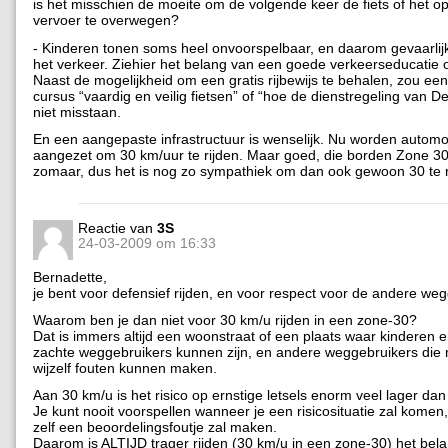
is het misschien de moeite om de volgende keer de fiets of het 
vervoer te overwegen?
- Kinderen tonen soms heel onvoorspelbaar, en daarom gevaarlij
het verkeer. Ziehier het belang van een goede verkeerseducatie 
Naast de mogelijkheid om een gratis rijbewijs te behalen, zou een
cursus “vaardig en veilig fietsen” of “hoe de dienstregeling van De
niet misstaan.
En een aangepaste infrastructuur is wenselijk. Nu worden automo
aangezet om 30 km/uur te rijden. Maar goed, die borden Zone 30 
zomaar, dus het is nog zo sympathiek om dan ook gewoon 30 te r
Reactie van
3S
24-03-2009 om 16:33
Bernadette,
je bent voor defensief rijden, en voor respect voor de andere weg
Waarom ben je dan niet voor 30 km/u rijden in een zone-30?
Dat is immers altijd een woonstraat of een plaats waar kinderen 
zachte weggebruikers kunnen zijn, en andere weggebruikers die 
wijzelf fouten kunnen maken.
Aan 30 km/u is het risico op ernstige letsels enorm veel lager da
Je kunt nooit voorspellen wanneer je een risicosituatie zal komen
zelf een beoordelingsfoutje zal maken.
Daarom is ALTIJD trager rijden (30 km/u in een zone-30) het bela