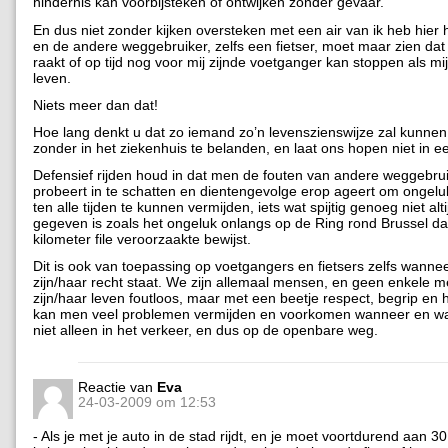
hindernis kan voorbijsteken of ontwijken zonder gevaar.
En dus niet zonder kijken oversteken met een air van ik heb hier 
en de andere weggebruiker, zelfs een fietser, moet maar zien dat hi
raakt of op tijd nog voor mij zijnde voetganger kan stoppen als mi
leven.
Niets meer dan dat!
Hoe lang denkt u dat zo iemand zo’n levenszienswijze zal kunne
zonder in het ziekenhuis te belanden, en laat ons hopen niet in ee
Defensief rijden houd in dat men de fouten van andere weggebruik
probeert in te schatten en dientengevolge erop ageert om ongelu
ten alle tijden te kunnen vermijden, iets wat spijtig genoeg niet alt
gegeven is zoals het ongeluk onlangs op de Ring rond Brussel da
kilometer file veroorzaakte bewijst.
Dit is ook van toepassing op voetgangers en fietsers zelfs wanne
zijn/haar recht staat. We zijn allemaal mensen, en geen enkele m
zijn/haar leven foutloos, maar met een beetje respect, begrip en h
kan men veel problemen vermijden en voorkomen wanneer en waa
niet alleen in het verkeer, en dus op de openbare weg.
Reactie van
Eva
24-03-2009 om 12:53
- Als je met je auto in de stad rijdt, en je moet voortdurend aan 30