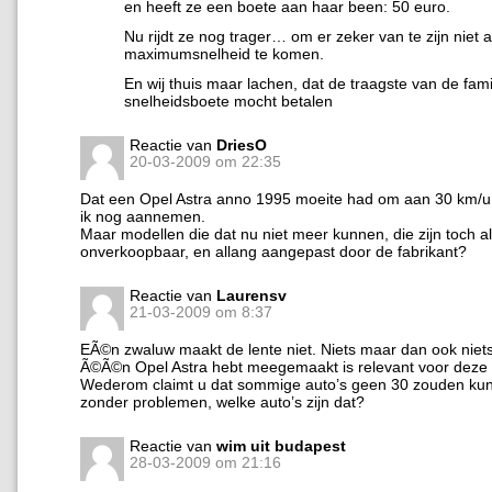
en heeft ze een boete aan haar been: 50 euro.
Nu rijdt ze nog trager… om er zeker van te zijn niet 
maximumsnelheid te komen.
En wij thuis maar lachen, dat de traagste van de fami
snelheidsboete mocht betalen
Reactie van
DriesO
20-03-2009 om 22:35
Dat een Opel Astra anno 1995 moeite had om aan 30 km/u te
ik nog aannemen.
Maar modellen die dat nu niet meer kunnen, die zijn toch al
onverkoopbaar, en allang aangepast door de fabrikant?
Reactie van
Laurensv
21-03-2009 om 8:37
EÃ©n zwaluw maakt de lente niet. Niets maar dan ook niet
Ã©Ã©n Opel Astra hebt meegemaakt is relevant voor deze 
Wederom claimt u dat sommige auto’s geen 30 zouden kun
zonder problemen, welke auto’s zijn dat?
Reactie van
wim uit budapest
28-03-2009 om 21:16