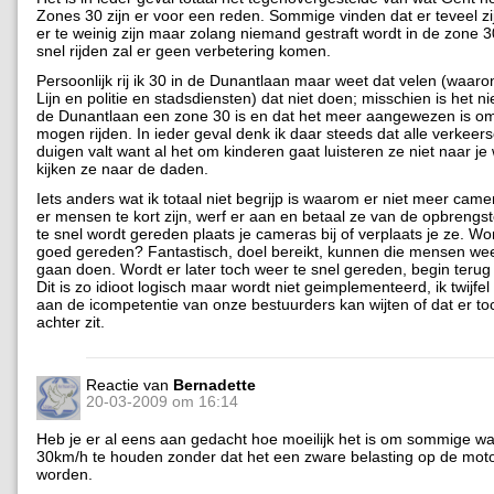
Zones 30 zijn er voor een reden. Sommige vinden dat er teveel zi
er te weinig zijn maar zolang niemand gestraft wordt in de zone 
snel rijden zal er geen verbetering komen.
Persoonlijk rij ik 30 in de Dunantlaan maar weet dat velen (waar
Lijn en politie en stadsdiensten) dat niet doen; misschien is het ni
de Dunantlaan een zone 30 is en dat het meer aangewezen is om
mogen rijden. In ieder geval denk ik daar steeds dat alle verkeer
duigen valt want al het om kinderen gaat luisteren ze niet naar 
kijken ze naar de daden.
Iets anders wat ik totaal niet begrijp is waarom er niet meer came
er mensen te kort zijn, werf er aan en betaal ze van de opbrengs
te snel wordt gereden plaats je cameras bij of verplaats je ze. Wo
goed gereden? Fantastisch, doel bereikt, kunnen die mensen wee
gaan doen. Wordt er later toch weer te snel gereden, begin terug 
Dit is zo idioot logisch maar wordt niet geimplementeerd, ik twijfel 
aan de icompetentie van onze bestuurders kan wijten of dat er toc
achter zit.
Reactie van
Bernadette
20-03-2009 om 16:14
Heb je er al eens aan gedacht hoe moeilijk het is om sommige w
30km/h te houden zonder dat het een zware belasting op de motor
worden.