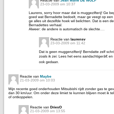
Reactie van
Jean Marie DE WULF
23-03-2009 om 10:37
Laurens, sorry hoor maar dat is muggezifterij! Ge beg
goed wat Bernadette bedoelt, maar ge veegt op een
ge alles uit dezelfde hoek wil belichten. Dat is een d
Bernadettes verhaal.
Alweer: de andere is automatisch de slechte….
Reactie van
laurensv
23-03-2009 om 11:42
Dat is geen muggenzifterij! Berndatte zelf schr
zoals ik zei: Lees het eens aandachtigerâ€ en 
ook gedaan.
Reactie van
Maybe
21-03-2009 om 10:03
Mijn recente goed onderhouden Mitsubishi rijdt zonder gas te ge
dan 30 km/uur. Om onder deze limiet te kunnen blijven moet ik 
of ontkoppelen.
Reactie van
DriesO
21-03-2009 om 13:55