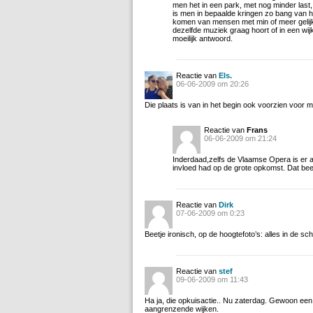
men het in een park, met nog minder last
is men in bepaalde kringen zo bang van 
komen van mensen met min of meer gelij
dezelfde muziek graag hoort of in een wi
moeilijk antwoord.
Reactie van
Els.
06-06-2009 om 20:26
Die plaats is van in het begin ook voorzien voor 
Reactie van
Frans
06-06-2009 om 21:24
Inderdaad,zelfs de Vlaamse Opera is er a
invloed had op de grote opkomst. Dat beel
Reactie van
Dirk
07-06-2009 om 0:23
Beetje ironisch, op de hoogtefoto’s: alles in de
Reactie van
stef
09-06-2009 om 11:43
Ha ja, die opkuisactie.. Nu zaterdag. Gewoon een s
aangrenzende wijken.