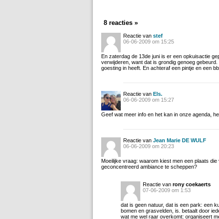
8 reacties »
Reactie van
stef
06-06-2009 om 15:25
En zaterdag de 13de juni is er een opkuisactie ge
verwijderen, want dat is grondig genoeg gebeurd
goesting in heeft. En achteraf een pintje en een b
Reactie van
Els.
06-06-2009 om 15:27
Geef wat meer info en het kan in onze agenda, hee
Reactie van
Jean Marie DE WULF
06-06-2009 om 20:23
Moeilijke vraag: waarom kiest men een plaats die 
geconcentreerd ambiance te scheppen?
Reactie van
rony coekaerts
07-06-2009 om 1:53
dat is geen natuur, dat is een park: een 
bomen en grasvelden, is. betaalt door ied
wat me wel raar overkomt: organiseert men