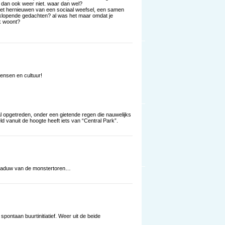
, dan ook weer niet. waar dan wel?
het hernieuwen van een sociaal weefsel, een samen
klopende gedachten? al was het maar omdat je
jk woont?
mensen en cultuur!
l opgetreden, onder een gietende regen die nauwelijks
d vanuit de hoogte heeft iets van “Central Park”.
 schaduw van de monstertoren…
pontaan buurtinitiatief. Weer uit de beide