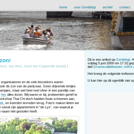
home
over Gentblogt
archief
contact
zon!
Dit is een artikel op
Gentblogt
. 
vrijdag 5 juni 2009 om 17:10 ge
ekst), Jan Vens, Joost Van Coppenolle (beeld)
|
titel
Groenevalleifeesten: mÃ©t 
Het kreeg de volgende trefwoo
U kan hier op dit ogenblik niet 
De organisatoren en de vele bezoekers waren
ok de zon van de partij was. Geen drijvende tentjes
jes, maar wel heel veel sfeer in een pareltje van
u
hier
alles lezen. Wij waren er bij, probeerden gerief te
orkshop Thai Chi doch hadden foute schoenen aan,
iek
, en keerden tevreden terug. Foto’s maken lieten we
vanuit zijn appartement in “de Lys”, van waaruit je
n naam niet gestolen heeft.