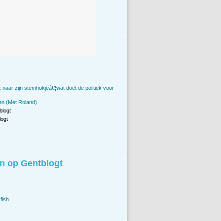
 naar zijn stemhokjeâ€¦wat doet de politiek voor
en (Met Roland)
blogt
ogt
n op Gentblogt
fish