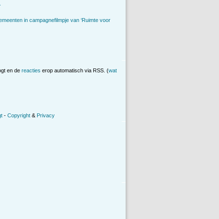
.
emeenten in campagnefilmpje van ‘Ruimte voor
ogt en de
reacties
erop automatisch via RSS. (
wat
t
-
Copyright
&
Privacy