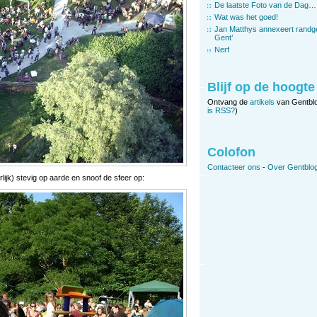
De laatste Foto van de Dag…
Wat was het goed!
Jan Matthys annexeert randg
Gent’
Nerf
Blijf op de hoogte
Ontvang de
artikels
van Gentbl
is RSS?
)
Colofon
Contacteer ons
-
Over Gentblog
lijk) stevig op aarde en snoof de sfeer op: