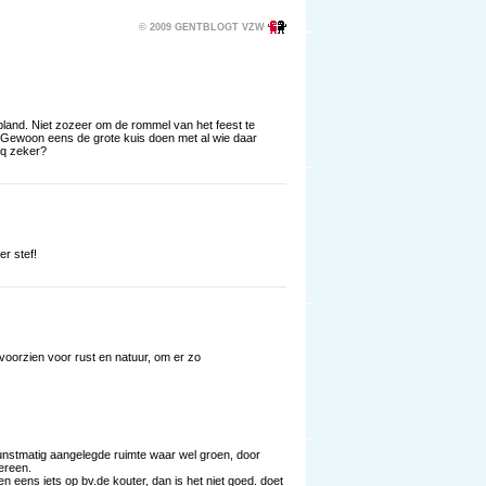
© 2009 GENTBLOGT VZW
pland. Niet zozeer om de rommel van het feest te
. Gewoon eens de grote kuis doen met al wie daar
bq zeker?
r stef!
voorzien voor rust en natuur, om er zo
kunstmatig aangelegde ruimte waar wel groen, door
ereen.
 eens iets op bv.de kouter, dan is het niet goed. doet