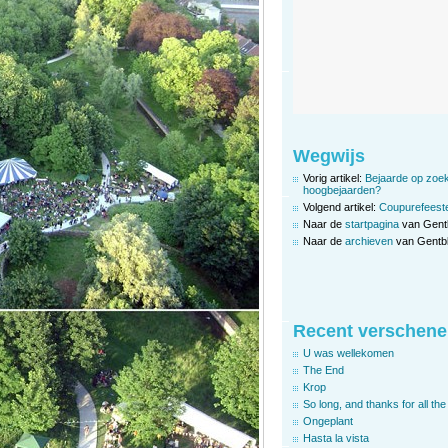
Wegwijs
Vorig artikel:
Bejaarde op zoek
hoogbejaarden?
Volgend artikel:
Coupurefeest
Naar de
startpagina
van Gent
Naar de
archieven
van Gentbl
Recent verschene
U was wellekomen
The End
Krop
So long, and thanks for all the 
Ongeplant
Hasta la vista