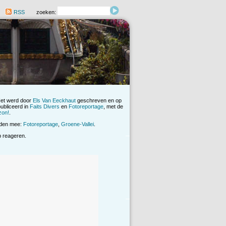
RSS
zoeken:
Het werd door
Els Van Eeckhaut
geschreven en op
publiceerd in
Faits Divers
en
Fotoreportage
, met de
zon!
.
rden mee:
Fotoreportage
,
Groene-Vallei
.
op reageren.