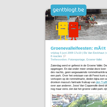
Groenevalleifeesten: mÃ©t 
vrijdag 5 juni 2009 17u10 |
Els Van Eeckhaut
(t
8 reacties
Trefwoorden:
Fotoreportage
,
Groene-Vallei
.
Zaterdag werd er gefeest in de Groene Vallei. 
opgetogen. En dat onder meer omdat deze keer o
des nachts, geen wegwaaiende rommelmarktkraamp
een park. Over het ontstaan van dit Feest kunt 
verkopen op de rommelmarkt, deden bijna een w
dronken massa’s fairtrade fruitsap van
den Traff
over aan anderen. Joost Van Coppenolle deed dit 
nog maar eens ziet dat het groene vallei-park zij