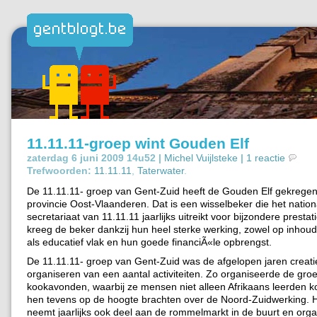
11.11.11-groep wint Gouden Elf
zaterdag 6 juni 2009 14u52 |
Michel Vuijlsteke
|
1 reactie
Trefwoorden:
11.11.11
,
Taterwater
.
De 11.11.11- groep van Gent-Zuid heeft de Gouden Elf gekregen
provincie Oost-Vlaanderen. Dat is een wisselbeker die het nation
secretariaat van 11.11.11 jaarlijks uitreikt voor bijzondere presta
kreeg de beker dankzij hun heel sterke werking, zowel op inhoudel
als educatief vlak en hun goede financiÃ«le opbrengst.
De 11.11.11- groep van Gent-Zuid was de afgelopen jaren creatie
organiseren van een aantal activiteiten. Zo organiseerde de groe
kookavonden, waarbij ze mensen niet alleen Afrikaans leerden 
hen tevens op de hoogte brachten over de Noord-Zuidwerking. 
neemt jaarlijks ook deel aan de rommelmarkt in de buurt en org