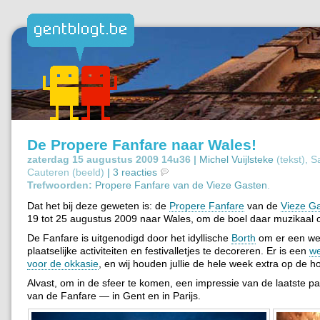
De Propere Fanfare naar Wales!
zaterdag 15 augustus 2009 14u36 |
Michel Vuijlsteke
(tekst), 
Cauteren (beeld)
|
3 reacties
Trefwoorden:
Propere Fanfare van de Vieze Gasten
.
Dat het bij deze geweten is: de
Propere Fanfare
van de
Vieze G
19 tot 25 augustus 2009 naar Wales, om de boel daar muzikaal op
De Fanfare is uitgenodigd door het idyllische
Borth
om er een we
plaatselijke activiteiten en festivalletjes te decoreren. Er is een
we
voor de okkasie
, en wij houden jullie de hele week extra op de h
Alvast, om in de sfeer te komen, een impressie van de laatste p
van de Fanfare — in Gent en in Parijs.