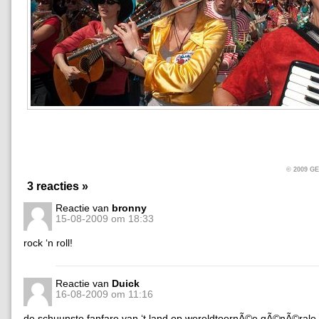
© 2009 
3 reacties »
Reactie van
bronny
15-08-2009 om 18:33
rock ‘n roll!
Reactie van
Duick
16-08-2009 om 11:16
de schuunste fanfare van ‘t land op wereldtoernÃ©e gÃ©nÃ©rale 