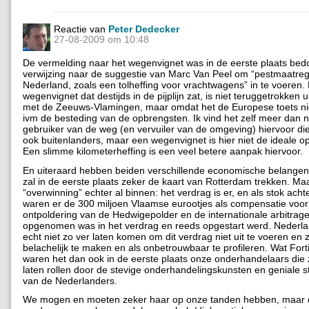
Reactie van
Peter Dedecker
27-08-2009 om 10:48
De vermelding naar het wegenvignet was in de eerste plaats bedo
verwijzing naar de suggestie van Marc Van Peel om “pestmaatre
Nederland, zoals een tolheffing voor vrachtwagens” in te voeren.
wegenvignet dat destijds in de pijplijn zat, is niet teruggetrokken 
met de Zeeuws-Vlamingen, maar omdat het de Europese toets ni
ivm de besteding van de opbrengsten. Ik vind het zelf meer dan 
gebruiker van de weg (en vervuiler van de omgeving) hiervoor die
ook buitenlanders, maar een wegenvignet is hier niet de ideale op
Een slimme kilometerheffing is een veel betere aanpak hiervoor.
En uiteraard hebben beiden verschillende economische belangen
zal in de eerste plaats zeker de kaart van Rotterdam trekken. Ma
“overwinning” echter al binnen: het verdrag is er, en als stok acht
waren er de 300 miljoen Vlaamse eurootjes als compensatie voor
ontpoldering van de Hedwigepolder en de internationale arbitrage
opgenomen was in het verdrag en reeds opgestart werd. Nederla
echt niet zo ver laten komen om dit verdrag niet uit te voeren en 
belachelijk te maken en als onbetrouwbaar te profileren. Wat Forti
waren het dan ook in de eerste plaats onze onderhandelaars die
laten rollen door de stevige onderhandelingskunsten en geniale s
van de Nederlanders.
We mogen en moeten zeker haar op onze tanden hebben, maar dit 