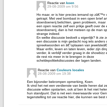
Reactie van
koen
29-08-2009 om 9:56
Ho maar, er is hier precies iemand op zâ€™n
getrapt. Met veel bombast in een open brief 
stoerdoenerij betichten, geen probleem, maar 
een open reactie zelf een prikje geeft over de 
stoerdoenerij, dan is het meteen op de man sp
strange indeed.
En welke discussie bedoelt u eigenlijk? ik zie 
een discussie is mijn gedacht nog iets anders
spreekwoorden en â€˜oplaaien van jewelsteâ€
Maar enfin, leven en laten leven, ieder zijn din
verder, ik verblijf verder graag in de showbizz
de rest nix meer in te brengen in deze
scheldepolitiekdiscussies der lagen landen.
Reactie van
Couleurs locales
28-08-2009 om 19:38
Een bijzonder bekrompen opmerking, Koen.
Ik vind het net een verdienste van beide heren dat z
discussie willen opstarten, ook al ben ik het niet he
hun standpunt. Dat is net een meerwaarde voor Gent
tegenstelling tot uw reactie hier, die kunnen we best