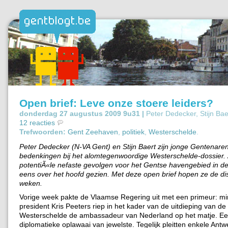
Open brief: Leve onze stoere leiders?
donderdag 27 augustus 2009 9u31 |
Peter Dedecker, Stijn Ba
12 reacties
Trefwoorden:
Gent Zeehaven
,
politiek
,
Westerschelde
.
Peter Dedecker (N-VA Gent) en Stijn Baert zijn jonge Gentenar
bedenkingen bij het alomtegenwoordige Westerschelde-dossier.
potentiÃ«le nefaste gevolgen voor het Gentse havengebied in de
eens over het hoofd gezien. Met deze open brief hopen ze de dis
weken.
Vorige week pakte de Vlaamse Regering uit met een primeur: min
president Kris Peeters riep in het kader van de uitdieping van de
Westerschelde de ambassadeur van Nederland op het matje. E
diplomatieke oplawaai van jewelste. Tegelijk pleitten enkele Ant