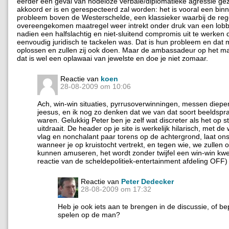
eerder een geval van nodeloze verbale/diplomatieke agressie gez
akkoord er is en gerespecteerd zal worden: het is vooral een bin
probleem boven de Westerschelde, een klassieker waarbij de reg
overeengekomen maatregel weer intrekt onder druk van een lob
nadien een halfslachtig en niet-sluitend compromis uit te werken 
eenvoudig juridisch te tackelen was. Dat is hun probleem en dat 
oplossen en zullen zij ook doen. Maar de ambassadeur op het ma
dat is wel een oplawaai van jewelste en doe je niet zomaar.
Reactie van
koen
28-08-2009 om 10:06
Ach, win-win situaties, pyrrusoverwinningen, messen diepe
jeesus, en ik nog zo denken dat we van dat soort beeldspra
waren. Gelukkig Peter ben je zelf wat discreter als het op s
uitdraait. De header op je site is werkelijk hilarisch, met 
vlag en nonchalant paar torens op de achtergrond, laat on
wanneer je op kruistocht vertrekt, en tegen wie, we zullen 
kunnen amuseren, het wordt zonder twijfel een win-win kwe
reactie van de scheldepolitiek-entertainment afdeling OFF)
Reactie van
Peter Dedecker
28-08-2009 om 17:32
Heb je ook iets aan te brengen in de discussie, of bep
spelen op de man?