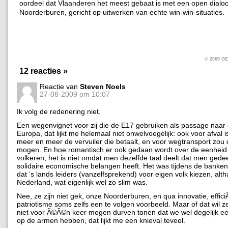
oordeel dat Vlaanderen het meest gebaat is met een open dialo
Noorderburen, gericht op uitwerken van echte win-win-situaties.
© 2009 
12 reacties »
Reactie van
Steven Noels
27-08-2009 om 10:07
Ik volg de redenering niet.
Een wegenvignet voor zij die de E17 gebruiken als passage naar 
Europa, dat lijkt me helemaal niet onwelvoegelijk: ook voor afval is
meer en meer de vervuiler die betaalt, en voor wegtransport zou 
mogen. En hoe romantisch er ook gedaan wordt over de eenheid
volkeren, het is niet omdat men dezelfde taal deelt dat men gede
solidaire economische belangen heeft. Het was tijdens de bankencr
dat ‘s lands leiders (vanzelfsprekend) voor eigen volk kiezen, alth
Nederland, wat eigenlijk wel zo slim was.
Nee, ze zijn niet gek, onze Noorderburen, en qua innovatie, effici
patriotisme soms zelfs een te volgen voorbeeld. Maar of dat wil 
niet voor Ã©Ã©n keer mogen durven tonen dat we wel degelijk ee
op de armen hebben, dat lijkt me een knieval teveel.