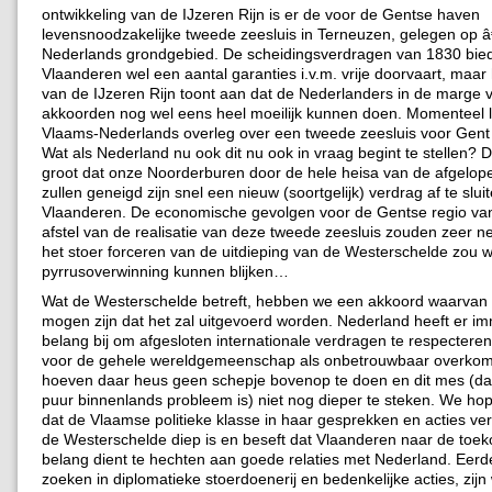
ontwikkeling van de IJzeren Rijn is er de voor de Gentse haven
levensnoodzakelijke tweede zeesluis in Terneuzen, gelegen op â
Nederlands grondgebied. De scheidingsverdragen van 1830 bie
Vlaanderen wel een aantal garanties i.v.m. vrije doorvaart, maar 
van de IJzeren Rijn toont aan dat de Nederlanders in de marge 
akkoorden nog wel eens heel moeilijk kunnen doen. Momenteel l
Vlaams-Nederlands overleg over een tweede zeesluis voor Gent
Wat als Nederland nu ook dit nu ook in vraag begint te stellen? De
groot dat onze Noorderburen door de hele heisa van de afgelop
zullen geneigd zijn snel een nieuw (soortgelijk) verdrag af te slui
Vlaanderen. De economische gevolgen voor de Gentse regio van 
afstel van de realisatie van deze tweede zeesluis zouden zeer ne
het stoer forceren van de uitdieping van de Westerschelde zou 
pyrrusoverwinning kunnen blijken…
Wat de Westerschelde betreft, hebben we een akkoord waarvan
mogen zijn dat het zal uitgevoerd worden. Nederland heeft er im
belang bij om afgesloten internationale verdragen te respecteren,
voor de gehele wereldgemeenschap als onbetrouwbaar overkom
hoeven daar heus geen schepje bovenop te doen en dit mes (dat
puur binnenlands probleem is) niet nog dieper te steken. We ho
dat de Vlaamse politieke klasse in haar gesprekken en acties ve
de Westerschelde diep is en beseft dat Vlaanderen naar de toeko
belang dient te hechten aan goede relaties met Nederland. Eerde
zoeken in diplomatieke stoerdoenerij en bedenkelijke acties, zijn