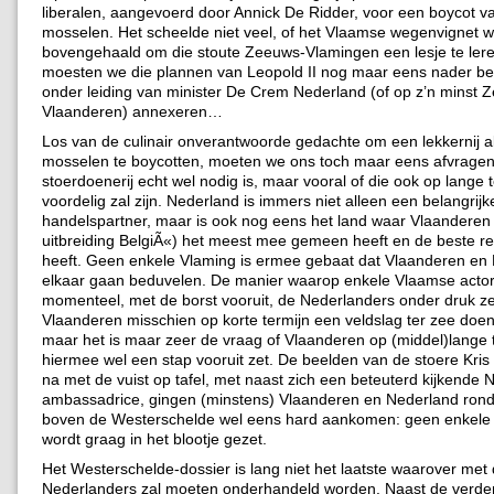
liberalen, aangevoerd door Annick De Ridder, voor een boycot 
mosselen. Het scheelde niet veel, of het Vlaamse wegenvignet 
bovengehaald om die stoute Zeeuws-Vlamingen een lesje te lere
moesten we die plannen van Leopold II nog maar eens nader be
onder leiding van minister De Crem Nederland (of op z’n minst 
Vlaanderen) annexeren…
Los van de culinair onverantwoorde gedachte om een lekkernij 
mosselen te boycotten, moeten we ons toch maar eens afvragen 
stoerdoenerij echt wel nodig is, maar vooral of die ook op lange 
voordelig zal zijn. Nederland is immers niet alleen een belangrijk
handelspartner, maar is ook nog eens het land waar Vlaanderen 
uitbreiding BelgiÃ«) het meest mee gemeen heeft en de beste re
heeft. Geen enkele Vlaming is ermee gebaat dat Vlaanderen en
elkaar gaan beduvelen. De manier waarop enkele Vlaamse acto
momenteel, met de borst vooruit, de Nederlanders onder druk zet
Vlaanderen misschien op korte termijn een veldslag ter zee doe
maar het is maar zeer de vraag of Vlaanderen op (middel)lange 
hiermee wel een stap vooruit zet. De beelden van de stoere Kris 
na met de vuist op tafel, met naast zich een beteuterd kijkende
ambassadrice, gingen (minstens) Vlaanderen en Nederland ron
boven de Westerschelde wel eens hard aankomen: geen enkele 
wordt graag in het blootje gezet.
Het Westerschelde-dossier is lang niet het laatste waarover met
Nederlanders zal moeten onderhandeld worden. Naast de verde