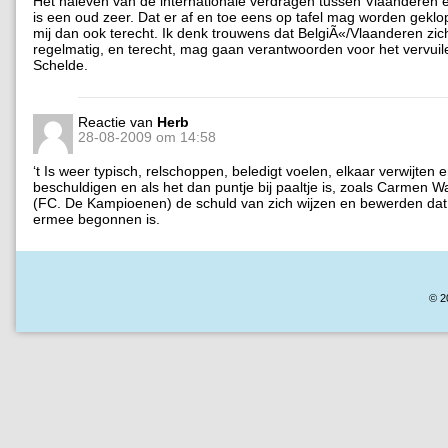
Het naleven van de internationale verdragen tussen Vlaanderen 
is een oud zeer. Dat er af en toe eens op tafel mag worden geklop
mij dan ook terecht. Ik denk trouwens dat BelgiÃ«/Vlaanderen zic
regelmatig, en terecht, mag gaan verantwoorden voor het vervuil
Schelde.
Reactie van
Herb
28-08-2009 om 14:58
‘t Is weer typisch, relschoppen, beledigt voelen, elkaar verwijten 
beschuldigen en als het dan puntje bij paaltje is, zoals Carmen W
(FC. De Kampioenen) de schuld van zich wijzen en bewerden dat
ermee begonnen is.
© 2