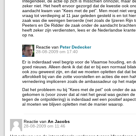
Integendeel, de actie op zich is misschien onnozel, maar d
zeker niet. Het heeft ervoor gezorgd dat de kwestie ook on
aandacht kwam van “Kees met de pet”. Men moet niet verg
vraag tot verdieping al 11 jaar geleden gesteld is en tot hier
zaak was die weinigen beroerde (net zoals de Ijzeren Rijn 
Peeters en De Ridder de zaak onder de aandacht brachten
heeft zeker zijn verdiensten, lees er de Nederlandse kran
op na.
Reactie van
Peter Dedecker
28-08-2009 om 17:40
Er is inderdaad veel begrip voor de Vlaamse houding, en da
goed nieuws. Alleen denk ik dat dat er bij een normaal bilat
ook zou geweest zijn, en dat we moeten opletten dat dat be
afbrokkelt bij van die zotte voorstellen en acties die een ha
vernedering impliceren zoals de ambassadeur op het matj
Dat het probleem nu bij “Kees met de pet” ook onder de a
gekomen is (voor zover dat al niet het geval was gezien de
tegen de ontpoldering) is inderdaad wel een positief aspec
al moeten we blijven opletten met de manier waarop.
Reactie van
An Jacobs
28-08-2009 om 11:46