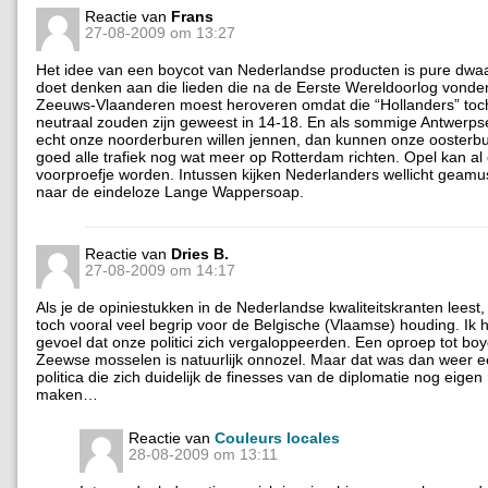
Reactie van
Frans
27-08-2009 om 13:27
Het idee van een boycot van Nederlandse producten is pure dwa
doet denken aan die lieden die na de Eerste Wereldoorlog vonde
Zeeuws-Vlaanderen moest heroveren omdat die “Hollanders” toch
neutraal zouden zijn geweest in 14-18. En als sommige Antwerp
echt onze noorderburen willen jennen, dan kunnen onze oosterb
goed alle trafiek nog wat meer op Rotterdam richten. Opel kan al
voorproefje worden. Intussen kijken Nederlanders wellicht geamu
naar de eindeloze Lange Wappersoap.
Reactie van
Dries B.
27-08-2009 om 14:17
Als je de opiniestukken in de Nederlandse kwaliteitskranten leest
toch vooral veel begrip voor de Belgische (Vlaamse) houding. Ik h
gevoel dat onze politici zich vergaloppeerden. Een oproep tot bo
Zeewse mosselen is natuurlijk onnozel. Maar dat was dan weer e
politica die zich duidelijk de finesses van de diplomatie nog eige
maken…
Reactie van
Couleurs locales
28-08-2009 om 13:11