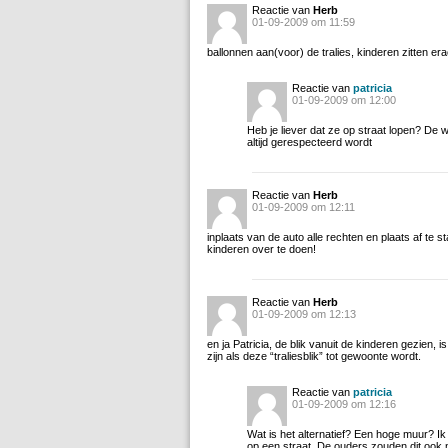
Reactie van
Herb
01-09-2009 om 11:59
ballonnen aan(voor) de tralies, kinderen zitten er
Reactie van
patricia
01-09-2009 om 12:00
Heb je liever dat ze op straat lopen? De 
altijd gerespecteerd wordt
Reactie van
Herb
01-09-2009 om 12:11
inplaats van de auto alle rechten en plaats af te st
kinderen over te doen!
Reactie van
Herb
01-09-2009 om 12:13
en ja Patricia, de blik vanuit de kinderen gezien, 
zijn als deze “traliesblik” tot gewoonte wordt.
Reactie van
patricia
01-09-2009 om 12:16
Wat is het alternatief? Een hoge muur? Ik
op een straat. De ouders zouden dit ook 