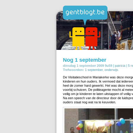
Nog 1 september
dinsdag 1 september 2009 9u59 |
patricia
|
5 r
Trefwoorden:
1 september
,
onderwijs
.
De Visitatieschool in Mariakerke was deze morg
kinderen en hun ouders. Ik vermoed dat iedereen
heel de zomer hard gewerkt. Het was deze morg
voorbij schuiven. De politieagente mocht al meteen
veilig om je kinderen te laten uitstappen of veilig
Na een speech van de directeur door de luidspr
ouders staat nog wat na te keuvelen.