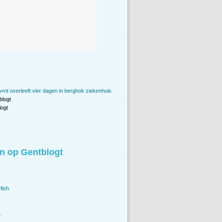
«nt overleeft vier dagen in berghok ziekenhuis
blogt
ogt
n op Gentblogt
fish
.