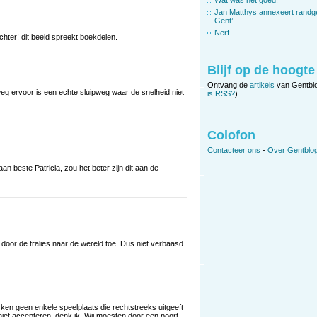
Jan Matthys annexeert randg
Gent’
Nerf
achter! dit beeld spreekt boekdelen.
Blijf op de hoogte
Ontvang de
artikels
van Gentbl
weg ervoor is een echte sluipweg waar de snelheid niet
is RSS?
)
Colofon
Contacteer ons
-
Over Gentblog
aan beste Patricia, zou het beter zijn dit aan de
is door de tralies naar de wereld toe. Dus niet verbaasd
 ken geen enkele speelplaats die rechtstreeks uitgeeft
niet accepteren, denk ik. Wij moesten door een poort