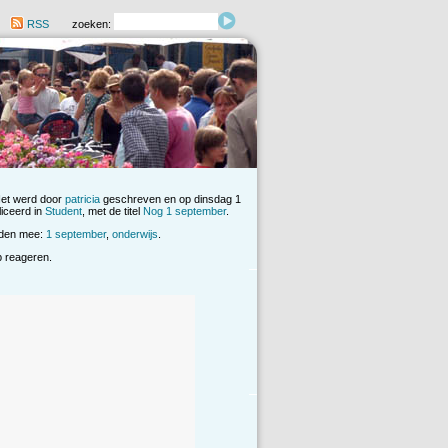
RSS
zoeken:
Het werd door
patricia
geschreven en op dinsdag 1
iceerd in
Student
, met de titel
Nog 1 september
.
rden mee:
1 september
,
onderwijs
.
op reageren.