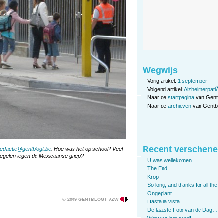
Wegwijs
Vorig artikel:
1 september
Volgend artikel:
AlzheimerpatiÃ
Naar de
startpagina
van Gent
Naar de
archieven
van Gentbl
Recent verschene
redactie@gentblogt.be
. Hoe was het op school? Veel
regelen tegen de Mexicaanse griep?
U was wellekomen
The End
Krop
So long, and thanks for all the 
Ongeplant
© 2009 GENTBLOGT VZW
Hasta la vista
De laatste Foto van de Dag…
Wat was het goed!