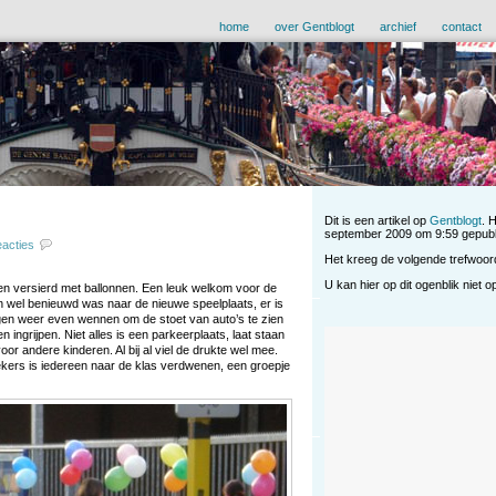
home
over Gentblogt
archief
contact
Dit is een artikel op
Gentblogt
. 
september 2009 om 9:59 gepubl
eacties
Het kreeg de volgende trefwoo
U kan hier op dit ogenblik niet 
en versierd met ballonnen. Een leuk welkom voor de
 wel benieuwd was naar de nieuwe speelplaats, er is
en weer even wennen om de stoet van auto’s te zien
 ingrijpen. Niet alles is een parkeerplaats, laat staan
 voor andere kinderen. Al bij al viel de drukte wel mee.
ekers is iedereen naar de klas verdwenen, een groepje