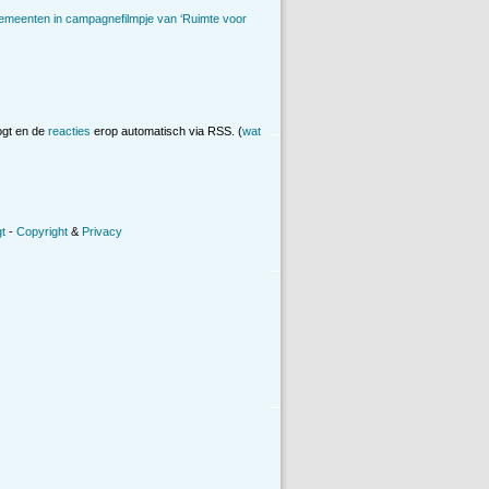
emeenten in campagnefilmpje van ‘Ruimte voor
ogt en de
reacties
erop automatisch via RSS. (
wat
t
-
Copyright
&
Privacy