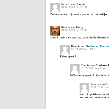
Reactie van
Jempie
01-09-2009 om 12:38
De handtassen zijn straks groter dan de meisjes z
Reactie van
Huug
01-09-2009 om 13:26
Maar in welk park was dat, toch niet de Groene Va
Reactie van
Guido Van Peeter
01-09-2009 om 13:55
Keizerspark?
Reactie van
Couleurs l
01-09-2009 om 17:47
100% Keizerspark Guido, let op he
Reactie van
Gu
01-09-2009 om
Wat mij opviel was het wi
Keizerspark andere attra