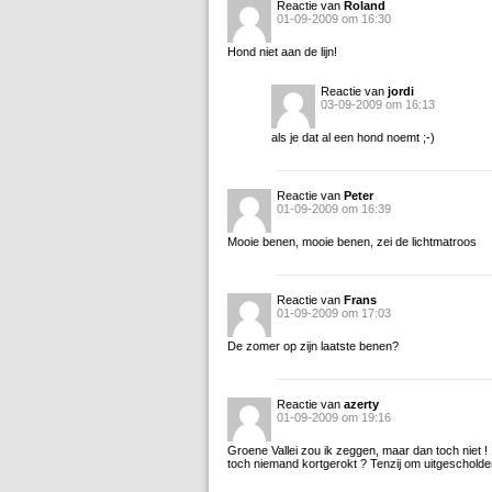
Reactie van
Roland
01-09-2009 om 16:30
Hond niet aan de lijn!
Reactie van
jordi
03-09-2009 om 16:13
als je dat al een hond noemt ;-)
Reactie van
Peter
01-09-2009 om 16:39
Mooie benen, mooie benen, zei de lichtmatroos
Reactie van
Frans
01-09-2009 om 17:03
De zomer op zijn laatste benen?
Reactie van
azerty
01-09-2009 om 19:16
Groene Vallei zou ik zeggen, maar dan toch niet ! 
toch niemand kortgerokt ? Tenzij om uitgescholden