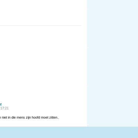
f
 17:21
 niet in die mens zijn hoofd moet zitten..