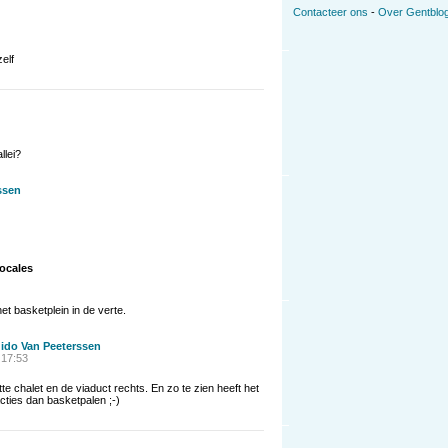
Contacteer ons
-
Over Gentblog
elf
llei?
ssen
ocales
t basketplein in de verte.
ido Van Peeterssen
 17:53
tte chalet en de viaduct rechts. En zo te zien heeft het
cties dan basketpalen ;-)