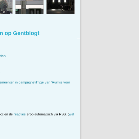
n op Gentblogt
fish
.
emeenten in campagnefilmpje van ‘Ruimte voor
ogt en de
reacties
erop automatisch via RSS. (
wat