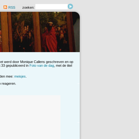
RSS
zoeken:
Het werd door Monique Callens geschreven en op
:33 gepubliceerd in
Foto van de dag
, met de titel
rden mee:
meisjes
.
op reageren.