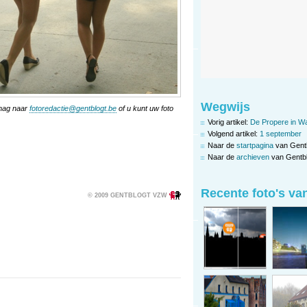
Wegwijs
 mag naar
fotoredactie@gentblogt.be
of u kunt uw foto
Vorig artikel:
De Propere in Wa
Volgend artikel:
1 september
Naar de
startpagina
van Gent
Naar de
archieven
van Gentbl
Recente foto's va
© 2009 GENTBLOGT VZW