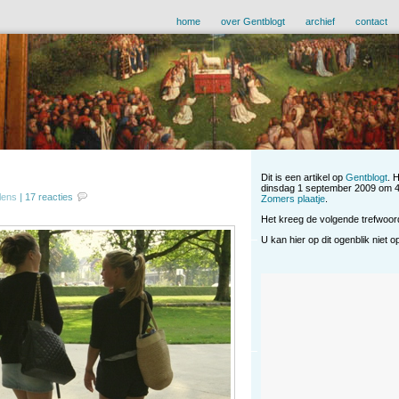
home
over Gentblogt
archief
contact
Dit is een artikel op
Gentblogt
. 
dinsdag 1 september 2009 om 4
lens
|
17 reacties
Zomers plaatje
.
Het kreeg de volgende trefwoo
U kan hier op dit ogenblik niet 