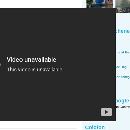
Recent verschene
U was wellekomen
The End
Krop
So long, and thanks for all the 
Ongeplant
Hasta la vista
De laatste Foto van de Dag…
Wat was het goed!
Jan Matthys annexeert randg
Gent’
Nerf
Blijf op de hoogte
Ontvang de
artikels
van Gentbl
is RSS?
)
Colofon