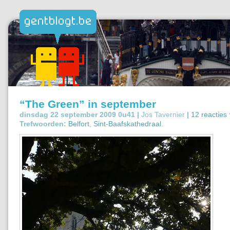
“The Green” in september
dinsdag 22 september 2009 0u41 |
Jos Tavernier
|
12 reacties
Trefwoorden:
Belfort
,
Sint-Baafskathedraal
.