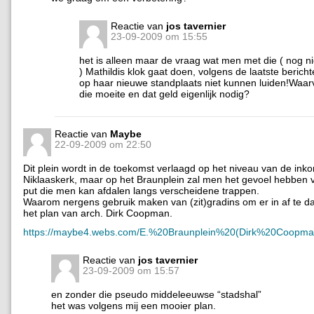
Reactie van
jos tavernier
23-09-2009 om 15:55
het is alleen maar de vraag wat men met die ( nog ni
) Mathildis klok gaat doen, volgens de laatste berich
op haar nieuwe standplaats niet kunnen luiden!Waar
die moeite en dat geld eigenlijk nodig?
Reactie van
Maybe
22-09-2009 om 22:50
Dit plein wordt in de toekomst verlaagd op het niveau van de ink
Niklaaskerk, maar op het Braunplein zal men het gevoel hebben 
put die men kan afdalen langs verscheidene trappen.
Waarom nergens gebruik maken van (zit)gradins om er in af te da
het plan van arch. Dirk Coopman.
https://maybe4.webs.com/E.%20Braunplein%20(Dirk%20Coopma
Reactie van
jos tavernier
23-09-2009 om 15:57
en zonder die pseudo middeleeuwse “stadshal”
het was volgens mij een mooier plan.