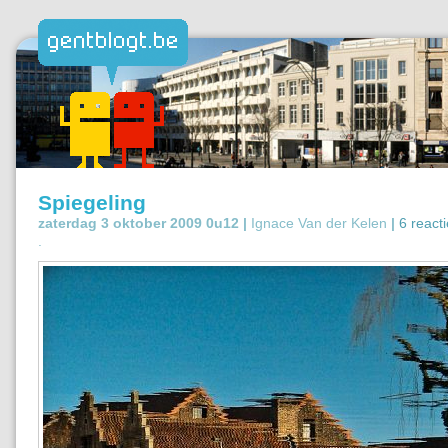
Spiegeling
zaterdag 3 oktober 2009 0u12 |
Ignace Van der Kelen
|
6 react
.