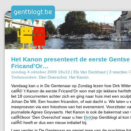
Het Kanon presenteert de eerste Gentse
Fricand’Or…
zondag 4 oktober 2009 19u13 |
Els Van Eeckhaut
|
3 reacties
Trefwoorden:
Den Overschot
,
Het Kanon
.
Vandaag kan u in De Gentenaar op Zondag lezen hoe Dirk Wittev
cafÃ© ‘t Kanon de eerste Fricand’Or won met zijn lekkere herfstfr
liet 18 concurrenten achter zich en ging naar huis met een sculp
Johan De Wit. Een houten fricandon, of wat dacht u. We laten u
meeproeven via een fotoshow van het evenement. Voorzitster va
journaliste Agnes Goyvaerts. Het Kanon is ook de bakermat van
cafÃ©koor ‘Den Overschot’ waar u hier (
link
)op Gentblogt al kon 
cafÃ© heeft er dus een nieuw initiatief bij.
Lees verder in De Gentenaar en geniet mee van de prachtige fot