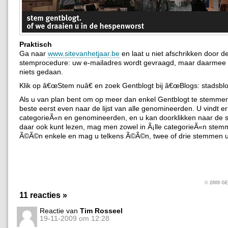
Praktisch
Ga naar
www.sitevanhetjaar.be
en laat u niet afschrikken door d
stemprocedure: uw e-mailadres wordt gevraagd, maar daarmee 
niets gedaan.
Klik op â€œStem nuâ€ en zoek Gentblogt bij â€œBlogs: stadsblo
Als u van plan bent om op meer dan enkel Gentblogt te stemmen, 
beste eerst even naar de lijst van alle genomineerden. U vindt er
categorieÃ«n en genomineerden, en u kan doorklikken naar de si
daar ook kunt lezen, mag men zowel in Ã¡lle categorieÃ«n stemm
Ã©Ã©n enkele en mag u telkens Ã©Ã©n, twee of drie stemmen u
© 2009 
11 reacties »
Reactie van
Tim Rosseel
19-11-2009 om 12:28