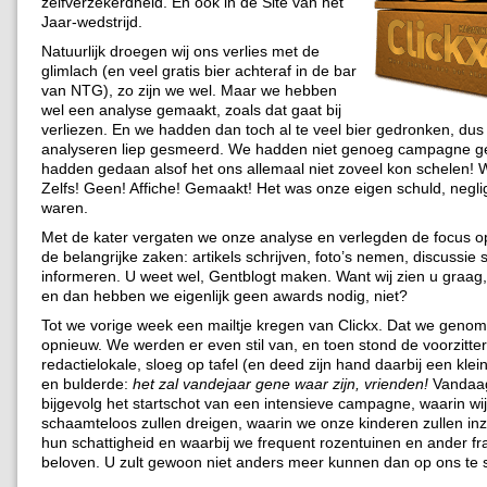
zelfverzekerdheid. En ook in de Site van het
Jaar-wedstrijd.
Natuurlijk droegen wij ons verlies met de
glimlach (en veel gratis bier achteraf in de bar
van NTG), zo zijn we wel. Maar we hebben
wel een analyse gemaakt, zoals dat gaat bij
verliezen. En we hadden dan toch al te veel bier gedronken, dus
analyseren liep gesmeerd. We hadden niet genoeg campagne g
hadden gedaan alsof het ons allemaal niet zoveel kon schelen!
Zelfs! Geen! Affiche! Gemaakt! Het was onze eigen schuld, negli
waren.
Met de kater vergaten we onze analyse en verlegden de focus 
de belangrijke zaken: artikels schrijven, foto’s nemen, discussie 
informeren. U weet wel, Gentblogt maken. Want wij zien u graag,
en dan hebben we eigenlijk geen awards nodig, niet?
Tot we vorige week een mailtje kregen van Clickx. Dat we geno
opnieuw. We werden er even stil van, en toen stond de voorzitter
redactielokale, sloeg op tafel (en deed zijn hand daarbij een klein
en bulderde:
het zal vandejaar gene waar zijn, vrienden!
Vandaag
bijgevolg het startschot van een intensieve campagne, waarin wij
schaamteloos zullen dreigen, waarin we onze kinderen zullen inz
hun schattigheid en waarbij we frequent rozentuinen en ander fra
beloven. U zult gewoon niet anders meer kunnen dan op ons te