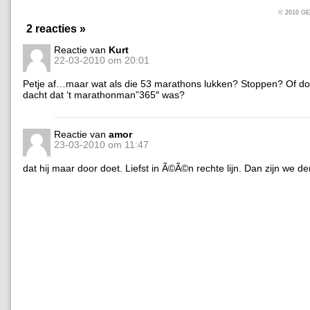
© 2010 
2 reacties »
Reactie van
Kurt
22-03-2010 om 20:01
Petje af…maar wat als die 53 marathons lukken? Stoppen? Of do
dacht dat ‘t marathonman”365″ was?
Reactie van
amor
23-03-2010 om 11:47
dat hij maar door doet. Liefst in Ã©Ã©n rechte lijn. Dan zijn we d