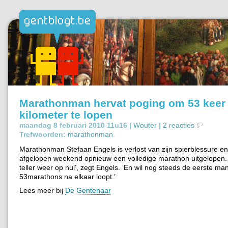
Marathonman hervat poging om 53 keer
kilometer te lopen
maandag 8 februari 2010 11u16 |
Wouter
|
2 reacties
Trefwoorden:
marathonman
.
Marathonman Stefaan Engels is verlost van zijn spierblessure en
afgelopen weekend opnieuw een volledige marathon uitgelopen. ‘
teller weer op nul’, zegt Engels. ‘En wil nog steeds de eerste man
53marathons na elkaar loopt.’
Lees meer bij
De Gentenaar