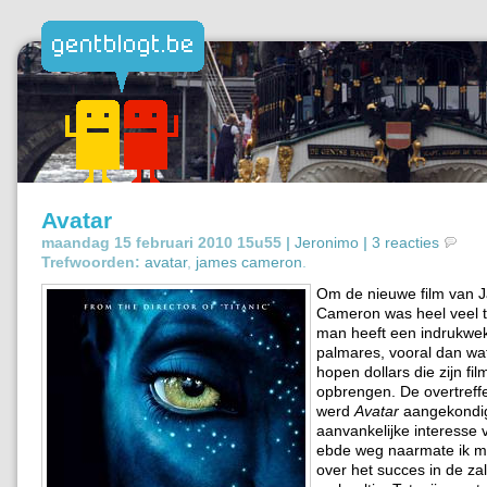
Avatar
maandag 15 februari 2010 15u55 |
Jeronimo
|
3 reacties
Trefwoorden:
avatar
,
james cameron
.
Om de nieuwe film van J
Cameron was heel veel 
man heeft een indrukwe
palmares, vooral dan wat
hopen dollars die zijn fi
opbrengen. De overtreff
werd
Avatar
aangekondig
aanvankelijke interesse v
ebde weg naarmate ik m
over het succes in de za