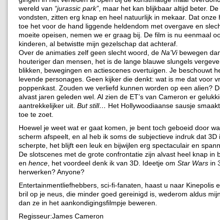
wereld van
“jurassic park”
, maar het kan blijkbaar altijd beter. D
vondsten, zitten erg knap en heel natuurlijk in mekaar. Dat onze
toe het voor de hand liggende heldendom met overgave en slecht
moeite opeisen, nemen we er graag bij. De film is nu eenmaal oo
kinderen, al betwistte mijn gezelschap dat achteraf.
Over de animaties zelf geen slecht woord, de
Na’Vi
bewegen dan 
houteriger dan mensen, het is de lange blauwe slungels vergeve
blikken, bewegingen en actiescenes overtuigen. Je beschouwt he
levende personages. Geen kijker die denkt: wat is me dat voor 
poppenkast. Zouden we verliefd kunnen worden op een alien? De
alvast jaren geleden wel. Al zien de ET’s van Cameron er gelukki
aantrekkelijker uit.
But still…
Het Hollywoodiaanse sausje smaakt
toe te zoet.
Hoewel je weet wat er gaat komen, je bent toch geboeid door wat
scherm afspeelt, en al heb ik soms de subjectieve indruk dat 3D
scherpte, het blijft een leuk en bijwijlen erg spectaculair en spa
De slotscenes met de grote confrontatie zijn alvast heel knap in
en
hence
, het voordeel denk ik van 3D. Ideetje om
Star Wars
in 
herwerken? Anyone?
Entertainmentliefhebbers, sci-fi-fanaten, haast u naar Kinepolis 
bril op je neus, die minder goed gereinigd is, wederom aldus mij
dan ze in het aankondigingsfilmpje beweren.
Regisseur:James Cameron