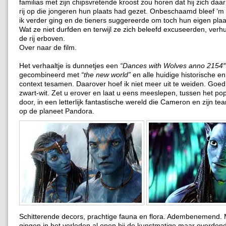
familias met zijn chipsvretende kroost zou horen dat hij zich daa
rij op die jongeren hun plaats had gezet. Onbeschaamd bleef ‘m ki
ik verder ging en de tieners suggereerde om toch hun eigen plaa
Wat ze niet durfden en terwijl ze zich beleefd excuseerden, verh
de rij erboven.
Over naar de film.
Het verhaaltje is dunnetjes een
“Dances with Wolves anno 2154″
gecombineerd met
“the new world”
en alle huidige historische en
context tesamen. Daarover hoef ik niet meer uit te weiden. Goed
zwart-wit. Zet u erover en laat u eens meeslepen, tussen het 
door, in een letterlijk fantastische wereld die Cameron en zijn t
op de planeet Pandora.
Schitterende decors, prachtige fauna en flora. Adembenemend
gingen in het verleden al open bij de kunstmatige maar overdo