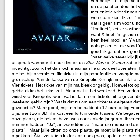
verhaaltje. Tot mijn ma 
en de patatten door liet 
met enkele vriendinnen
wou gaan zien. Ik zei, “
dat is geen film voor u h
“Toettoet”, zei ze vastbe
want X heeft ‘m gezien 
hem heel mooi, en Y van
ook gezien en die vond 
goed, ik ga dat ook goed
“naar welke zever kijk jij
uitspraak wanneer ik naar dingen als
Star Wars
of
X-men
zat te 
indachtig, zou ik het dan toch maar aan haar oordeel overlaten. 
me het bijna versleten filmticket in mijn portefeuille en voegde me
gezelschap. Aan de kassa van de Kinepolis Kortrijk moest ik het
Vier tickets. Het ticket van mijn ma bleek ongeldig. Hoewel tot o
geldig aldus het ticket zelf. Maar niet in het weekend. Een verlor
winst voor Kinepolis, want wat is dat nu om tickets uit te geven die
weekend geldig zijn? Wat is dat nu om een ticket te weigeren dat
geweest is? Maar goed, mijn ma betaalde de 17 euro opleg voor 
o ja, want zo’n 3D film kost een fortuin ondertussen. We begave
onze plaats, die helaas bezet was door enkele jongeren. Ik vroeg 
nummer hadden. “Ja”, antwoordden ze, “maar die mensen daar z
plaats”. “Maar jullie zitten op onze plaats, ge moet jullie plaats ni
afpakken hÃ©”, zei ik iets luider dan nodig was, opdat de staren