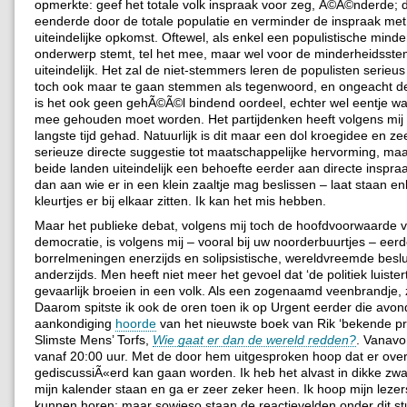
opmerkte: geef het totale volk inspraak voor zeg, Ã©Ã©nderde; d
eenderde door de totale populatie en verminder de inspraak met
uiteindelijke opkomst. Oftewel, als enkel een populistische mind
onderwerp stemt, tel het mee, maar wel voor de minderheidsstem
uiteindelijk. Het zal de niet-stemmers leren de populisten serieu
toch ook maar te gaan stemmen als tegenwoord, en ongeacht de 
is het ook geen gehÃ©Ã©l bindend oordeel, echter wel eentje w
mee gehouden moet worden. Het partijdenken heeft volgens mij e
langste tijd gehad. Natuurlijk is dit maar een dol kroegidee en z
serieuze directe suggestie tot maatschappelijke hervorming, maar
beide landen uiteindelijk een behoefte eerder aan directe inspra
dan aan wie er in een klein zaaltje mag beslissen – laat staan en
kleurtjes er bij elkaar zitten. Ik kan het mis hebben.
Maar het publieke debat, volgens mij toch de hoofdvoorwaarde v
democratie, is volgens mij – vooral bij uw noorderbuurtjes – eerde
borrelmeningen enerzijds en solipsistische, wereldvreemde besl
anderzijds. Men heeft niet meer het gevoel dat ‘de politiek luister
gevaarlijk broeien in een volk. Als een zogenaamd veenbrandje,
Daarom spitste ik ook de oren toen ik op Urgent eerder die avo
aankondiging
hoorde
van het nieuwste boek van Rik ‘bekende pr
Slimste Mens’ Torfs,
Wie gaat er dan de wereld redden?
. Vanavo
vanaf 20:00 uur. Met de door hem uitgesproken hoop dat er ove
gediscussiÃ«erd kan gaan worden. Ik heb het alvast in dikke zwar
mijn kalender staan en ga er zeer zeker heen. Ik hoop mijn lezer
kunnen horen; maar sowieso staan de reactievelden onder dit st