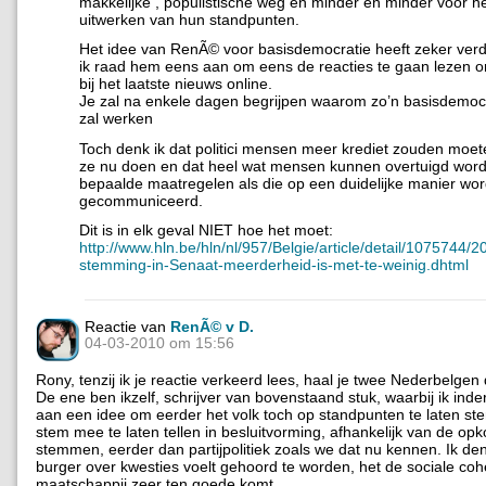
makkelijke , populistische weg en minder en minder voor 
uitwerken van hun standpunten.
Het idee van RenÃ© voor basisdemocratie heeft zeker ver
ik raad hem eens aan om eens de reacties te gaan lezen on
bij het laatste nieuws online.
Je zal na enkele dagen begrijpen waarom zo’n basisdemocr
zal werken
Toch denk ik dat politici mensen meer krediet zouden moe
ze nu doen en dat heel wat mensen kunnen overtuigd wor
bepaalde maatregelen als die op een duidelijke manier wo
gecommuniceerd.
Dit is in elk geval NIET hoe het moet:
http://www.hln.be/hln/nl/957/Belgie/article/detail/1075744
stemming-in-Senaat-meerderheid-is-met-te-weinig.dhtml
Reactie van
RenÃ© v D.
04-03-2010 om 15:56
Rony, tenzij ik je reactie verkeerd lees, haal je twee Nederbelgen 
De ene ben ikzelf, schrijver van bovenstaand stuk, waarbij ik inde
aan een idee om eerder het volk toch op standpunten te laten s
stem mee te laten tellen in besluitvorming, afhankelijk van de opk
stemmen, eerder dan partijpolitiek zoals we dat nu kennen. Ik den
burger over kwesties voelt gehoord te worden, het de sociale co
maatschappij zeer ten goede komt.