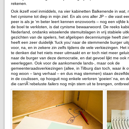
rekenen.
Ook ikzelf voel inmiddels, na vier kabinetten Balkenende in wat, n
het cynisme tot diep in mijn ziel. En als ons aller JP – die vast ee
peer is als je ‘m beter leert kennen enzovoorts – nog een vijfde k
de boel te verkloten, is dat cynisme bewaarwoord. De reeks kabi
Nederland, ondanks wisselende stemuitslagen in vrij stabiele ui
gezichten van de spelers, het afgelopen decenniumpje heeft zie
heeft een zeer duidelijk ‘fuck you’ naar de stemmende burger ui
voor, na, en in zekere zin zelfs tijdens de vele verkiezingen. Het 
te denken dat het niets meer uitmaakt en er toch niet meer gelui
naar de burger van deze democratie, en dat gevoel lijkt me ook m
weerleggen. Ook voor de aankomende lands-, maar ook de
gemeenteraadsverkiezingen (allee, in Tilburg dan toch, waar ik 
nog woon – lang verhaal – en dus mag stemmen) staan dezelfde
in de coulissen, op hooguit nog enkele verloren ‘goeien’ na, en d
die carriÃ¨rebeluste
failers
nog mijn stem uit te brengen, ontbreek