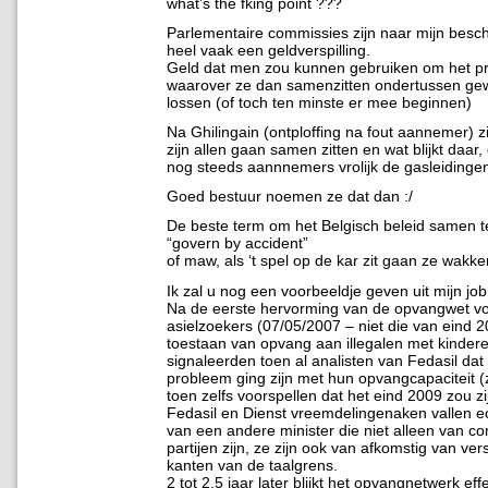
what’s the fking point ???
Parlementaire commissies zijn naar mijn bes
heel vaak een geldverspilling.
Geld dat men zou kunnen gebruiken om het p
waarover ze dan samenzitten ondertussen ge
lossen (of toch ten minste er mee beginnen)
Na Ghilingain (ontploffing na fout aannemer) z
zijn allen gaan samen zitten en wat blijkt daar,
nog steeds aannnemers vrolijk de gasleidinge
Goed bestuur noemen ze dat dan :/
De beste term om het Belgisch beleid samen te
“govern by accident”
of maw, als ‘t spel op de kar zit gaan ze wakke
Ik zal u nog een voorbeeldje geven uit mijn job
Na de eerste hervorming van de opvangwet v
asielzoekers (07/05/2007 – niet die van eind 2
toestaan van opvang aan illegalen met kinder
signaleerden toen al analisten van Fedasil dat
probleem ging zijn met hun opvangcapaciteit 
toen zelfs voorspellen dat het eind 2009 zou zi
Fedasil en Dienst vreemdelingenaken vallen ec
van een andere minister die niet alleen van c
partijen zijn, ze zijn ook van afkomstig van ver
kanten van de taalgrens.
2 tot 2,5 jaar later blijkt het opvangnetwerk effe