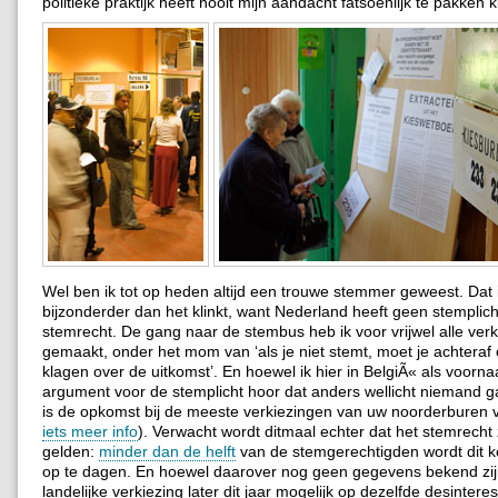
politieke praktijk heeft nooit mijn aandacht fatsoenlijk te pakken 
Wel ben ik tot op heden altijd een trouwe stemmer geweest. Dat i
bijzonderder dan het klinkt, want Nederland heeft geen stemplic
stemrecht. De gang naar de stembus heb ik voor vrijwel alle ver
gemaakt, onder het mom van ‘als je niet stemt, moet je achteraf 
klagen over de uitkomst’.
En hoewel ik hier in BelgiÃ« als voorn
argument voor de stemplicht hoor dat anders wellicht niemand 
is de opkomst bij de meeste verkiezingen van uw noorderburen vr
iets meer info
). Verwacht wordt ditmaal echter dat het stemrecht z
gelden:
minder dan de helft
van de stemgerechtigden wordt dit k
op te dagen. En hoewel daarover nog geen gegevens bekend zijn
landelijke verkiezing later dit jaar mogelijk op dezelfde desinte