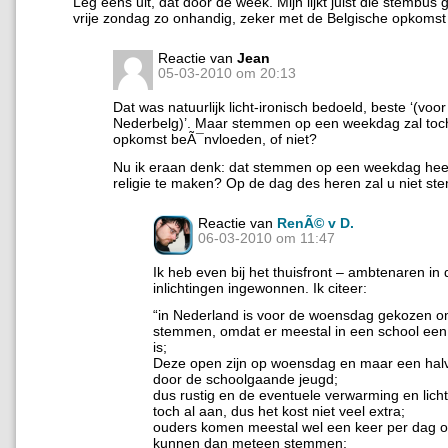
Leg eens uit, dat door de week. Mijn lijkt juist die stembus
vrije zondag zo onhandig, zeker met de Belgische opkomst 
Reactie van
Jean
05-03-2010 om 20:13
Dat was natuurlijk licht-ironisch bedoeld, beste ‘(voo
Nederbelg)’. Maar stemmen op een weekdag zal toc
opkomst beÃ¯nvloeden, of niet?
Nu ik eraan denk: dat stemmen op een weekdag heeft
religie te maken? Op de dag des heren zal u niet s
Reactie van
RenÃ© v D.
06-03-2010 om 11:47
Ik heb even bij het thuisfront – ambtenaren in 
inlichtingen ingewonnen. Ik citeer:
“in Nederland is voor de woensdag gekozen o
stemmen, omdat er meestal in een school ee
is;
Deze open zijn op woensdag en maar een hal
door de schoolgaande jeugd;
dus rustig en de eventuele verwarming en lic
toch al aan, dus het kost niet veel extra;
ouders komen meestal wel een keer per dag o
kunnen dan meteen stemmen;