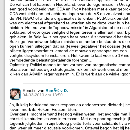
De val van het kabinet in Nederland, over de legermissie in Uruzg
een goed voorbeeld van: CDA en PvdA hebben met elkaar gebro
CDA vasthield aan het achterna lopen van de VS en zo alvast naar
de VN, NAVO of andere organisaties te lonken. PvdA brak omda
was om electoraal afgerekend te worden als ze deze keer hun been
hielden. Het nut van de “opbouw-missie” in Afganistan of de risco
soldaten, of voor onze veiligheid tegen tereur is allemaal maar bi
gebleken. In BelgiÃ« is het geen haar beter. Als voorbeeld het d
Buizinge: Verantwoordelijke ministers en andere bestuurders die
ogen kunnen uitleggen dat na (te)veel gepalaver het dossier (te)la
blijven liggen voordat er iemand de mouwen opstroopte om een
veiligheidssysteem te installeren. Het kwam te laat voor de 19 nie
vermoedende belastingbetalende forenzen…
Oplossing: Politici manen tot het vormen van pragmatische comp
plaats van het eeuwige strategische rek en trek werk omdat men n
kijken dan Ã©Ã©n regeringstermijn. Er is werk aan de winkel godm
Reactie van
RenÃ© v D.
04-03-2010 om 13:50
Ja, ik krijg beduidend meer respons op onderwerpen dichterbij het
leven, merk ik. Roken. Fietsen. Eten.
Overigens, mocht iemand het nog willen weten, het avondje met 
christelijke studentjes was interessant. Met een paar ogenschijnlij
tegenstrijdigheden in zijn betoog pleitte Torfs voor solidariteit via
dan weer uit meer discussie voorkomen. Oftewel begon het bij he