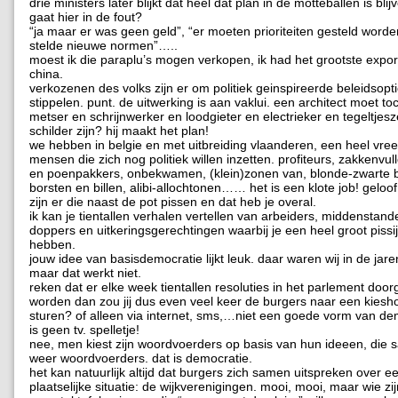
drie ministers later blijkt dat heel dat plan in de motteballen is blij
gaat hier in de fout?
“ja maar er was geen geld”, “er moeten prioriteiten gesteld worde
stelde nieuwe normen”…..
moest ik die paraplu’s mogen verkopen, ik had het grootste export
china.
verkozenen des volks zijn er om politiek geinspireerde beleidsoptie
stippelen. punt. de uitwerking is aan vaklui. een architect moet to
metser en schrijnwerker en loodgieter en electrieker en tegeltjesz
schilder zijn? hij maakt het plan!
we hebben in belgie en met uitbreiding vlaanderen, een heel vre
mensen die zich nog politiek willen inzetten. profiteurs, zakkenvull
en poenpakkers, onbekwamen, (klein)zonen van, blonde-zwarte 
borsten en billen, alibi-allochtonen…… het is een klote job! geloof
zijn er die naast de pot pissen en dat heb je overal.
ik kan je tientallen verhalen vertellen van arbeiders, middenstande
doppers en uitkeringsgerechtingen waarbij je een heel groot pissi
hebben.
jouw idee van basisdemocratie lijkt leuk. daar waren wij in de jar
maar dat werkt niet.
reken dat er elke week tientallen resoluties in het parlement doo
worden dan zou jij dus even veel keer de burgers naar een kiesho
sturen? of alleen via internet, sms,…niet een goede vorm van de
is geen tv. spelletje!
nee, men kiest zijn woordvoerders op basis van hun ideeen, die
weer woordvoerders. dat is democratie.
het kan natuurlijk altijd dat burgers zich samen uitspreken over e
plaatselijke situatie: de wijkverenigingen. mooi, mooi, maar wie zi