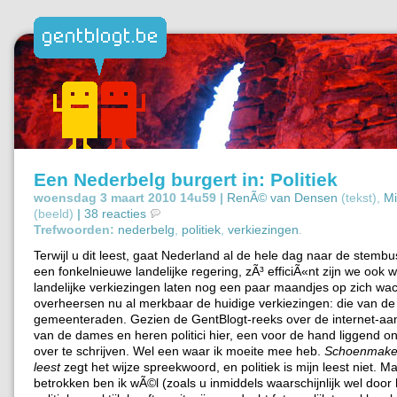
Een Nederbelg burgert in: Politiek
woensdag 3 maart 2010 14u59 |
RenÃ© van Densen
(tekst),
Mi
(beeld)
|
38 reacties
Trefwoorden:
nederbelg
,
politiek
,
verkiezingen
.
Terwijl u dit leest, gaat Nederland al de hele dag naar de stembu
een fonkelnieuwe landelijke regering, zÃ³ efficiÃ«nt zijn we ook w
landelijke verkiezingen laten nog een paar maandjes op zich wa
overheersen nu al merkbaar de huidige verkiezingen: die van de
gemeenteraden. Gezien de GentBlogt-reeks over de internet-aa
van de dames en heren politici hier, een voor de hand liggend 
over te schrijven. Wel een waar ik moeite mee heb.
Schoenmaker, 
leest
zegt het wijze spreekwoord, en politiek is mijn leest niet. M
betrokken ben ik wÃ©l (zoals u inmiddels waarschijnlijk wel door