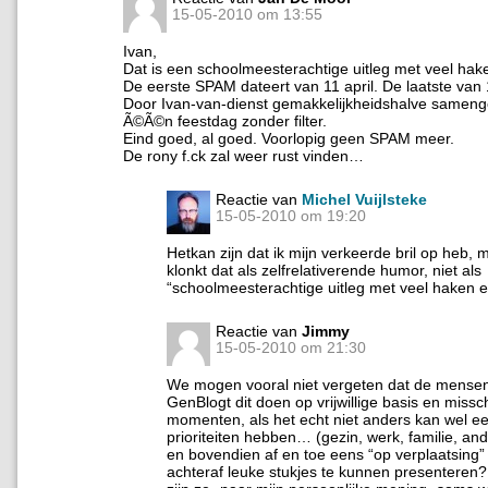
15-05-2010 om 13:55
Ivan,
Dat is een schoolmeesterachtige uitleg met veel hak
De eerste SPAM dateert van 11 april. De laatste van 
Door Ivan-van-dienst gemakkelijkheidshalve sameng
Ã©Ã©n feestdag zonder filter.
Eind goed, al goed. Voorlopig geen SPAM meer.
De rony f.ck zal weer rust vinden…
Reactie van
Michel Vuijlsteke
15-05-2010 om 19:20
Hetkan zijn dat ik mijn verkeerde bril op heb, 
klonkt dat als zelfrelativerende humor, niet als
“schoolmeesterachtige uitleg met veel haken 
Reactie van
Jimmy
15-05-2010 om 21:30
We mogen vooral niet vergeten dat de mensen
GenBlogt dit doen op vrijwillige basis en missc
momenten, als het echt niet anders kan wel e
prioriteiten hebben… (gezin, werk, familie, an
en bovendien af en toe eens “op verplaatsing”
achteraf leuke stukjes te kunnen presenteren? 