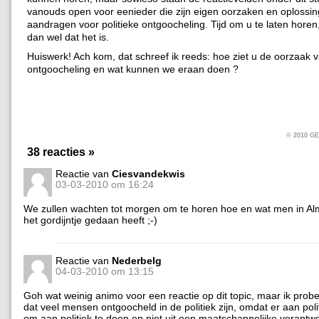
vanouds open voor eenieder die zijn eigen oorzaken en oplossin
aandragen voor politieke ontgoocheling. Tijd om u te laten horen
dan wel dat het is.
Huiswerk! Ach kom, dat schreef ik reeds: hoe ziet u de oorzaak v
ontgoocheling en wat kunnen we eraan doen ?
© 2010 
38 reacties »
Reactie van
Ciesvandekwis
03-03-2010 om 16:24
We zullen wachten tot morgen om te horen hoe en wat men in Al
het gordijntje gedaan heeft ;-)
Reactie van
Nederbelg
04-03-2010 om 13:15
Goh wat weinig animo voor een reactie op dit topic, maar ik probe
dat veel mensen ontgoocheld in de politiek zijn, omdat er aan pol
om aan politiek te doen en niet uit een maatschappelijke verantwo