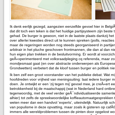
Ik denk eerlijk gezegd, aangezien eenzelfde gevoel hier in Belgi
dat dit toch een teken is dat het huidige partijsysteem zijn beste t
gehad. De burger is gewoon, niet in de laatste plaats dankzij het 
over allerlei kwesties direct uit te kunnen spreken (polls, reacties
maar de regeringen worden nog steeds georganiseerd in partije
arbitrair in het pluche geschoven frontmannen, die dan al dan niet
hun eigen plan trekken in de besluitvorming. Er wordt al voorzich
geÃ«xperimenteerd met volksraadpleging cq referenda, maar zo
mondjesmaat gaat (en over abstracte onderwerpen als Europes
Grondwetten) verbetert dat de kloof tussen burger en politiek nie
Ik ben zelf een groot voorstander van het publieke debat. Wat mij
hoofdreden voor vrijheid van meningsuiting: laat iedere burger m
doen. Je ontwijkt er een ‘zij tegen mij’ gevoel mee, je creÃ«ert e
betrokkenheid bij de maatschappij (wat in Nederland hard ontbre
tegenwoordig, met de veel verder geÃ¯ndividualiseerde samenl
alhier) tot zelfs de spreekwoordelijke koffieautomaatgesprekken 
weten meer dan een handvol ‘experts’, uiteindelijk. Natuurlijk sch
van populisme in deze opvatting, maar zoals ik gisteren op cafÃ
immers alle wereldproblemen tussen de pinten door opgelost wo