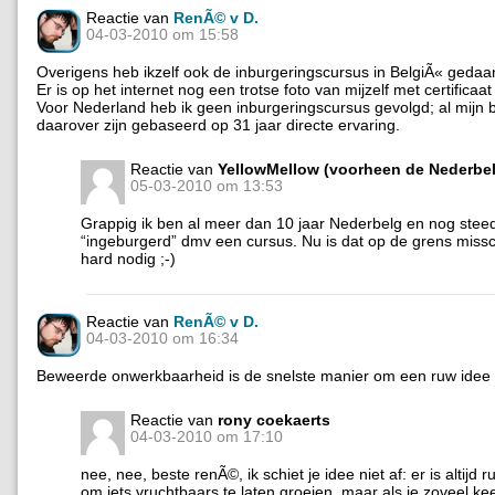
Reactie van
RenÃ© v D.
04-03-2010 om 15:58
Overigens heb ikzelf ook de inburgeringscursus in BelgiÃ« gedaa
Er is op het internet nog een trotse foto van mijzelf met certificaat
Voor Nederland heb ik geen inburgeringscursus gevolgd; al mijn
daarover zijn gebaseerd op 31 jaar directe ervaring.
Reactie van
YellowMellow (voorheen de Nederbe
05-03-2010 om 13:53
Grappig ik ben al meer dan 10 jaar Nederbelg en nog steed
“ingeburgerd” dmv een cursus. Nu is dat op de grens missc
hard nodig ;-)
Reactie van
RenÃ© v D.
04-03-2010 om 16:34
Beweerde onwerkbaarheid is de snelste manier om een ruw idee 
Reactie van
rony coekaerts
04-03-2010 om 17:10
nee, nee, beste renÃ©, ik schiet je idee niet af: er is altijd 
om iets vruchtbaars te laten groeien, maar als je zoveel kee