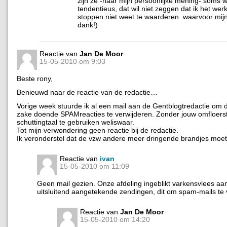
zijn ze -naar mijn persoonlijke mening- soms 
tendentieus, dat wil niet zeggen dat ik het werk
stoppen niet weet te waarderen. waarvoor mij
dank!)
Reactie van
Jan De Moor
15-05-2010 om 9:03
Beste rony,
Benieuwd naar de reactie van de redactie…
Vorige week stuurde ik al een mail aan de Gentblogtredactie om d
zake doende SPAMreacties te verwijderen. Zonder jouw omfloers
schuttingtaal te gebruiken weliswaar.
Tot mijn verwondering geen reactie bij de redactie.
Ik veronderstel dat de vzw andere meer dringende brandjes moet
Reactie van
ivan
15-05-2010 om 11:09
Geen mail gezien. Onze afdeling ingeblikt varkensvlees aa
uitsluitend aangetekende zendingen, dit om spam-mails te
Reactie van
Jan De Moor
15-05-2010 om 14:20