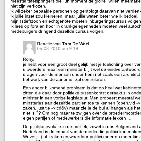
meestal tafelspringers die “un moment de gloire” willen meemak
niet zijn verkozen.
ik wil zeker bepaalde personen op gentblogt daarvan niet verdenk
ik jullie inzet zou kleineren, maar jullie weten beter wie ik bedoel.
mijn (stief)zoon en echtgenote moeten inburgeringscursus volgen
ik lees op fora en hoor in drankgelegenheden moeten veel autoc
medeburgers dringend dezelfde cursus volgen.
Reactie van
Tom De Wael
05-03-2010 om 9:19
Rony,
je hebt voor een groot deel gelijk met je toelichting over v
uitvoerders maar een minister blijft wel de eindverantwoorde
dragen voor de mensen onder hem net zoals een architect
het werk van de aanemer zal controleren.
Een ander bijkomend probleem is dat op heel wat kabinet
zitten die daar door politieke tussenkomst geraakt zijn ond
minister in een vorige legislatuur. Men probeert meestal we
minsteries aan dezelfde partijen toe te kennen (open.vld -
zaken, justitie -> cd&v) maar zie je de bui al hangen als he
niet is ?? Om nog maar te zwijgen over de broedermoorde
eigen partijen of medewerkers die informatie lekken …
De pijnlijke evolutie in de politiek, zowel in ons Belgenland a
Nederland is de impact van de media die politici kan make
Wever, ..) of kraken en waardoor politici meer en meer kie