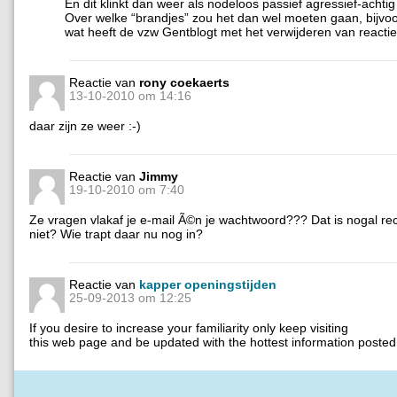
En dit klinkt dan weer als nodeloos passief agressief-achtig
Over welke “brandjes” zou het dan wel moeten gaan, bijvo
wat heeft de vzw Gentblogt met het verwijderen van reacti
Reactie van
rony coekaerts
13-10-2010 om 14:16
daar zijn ze weer :-)
Reactie van
Jimmy
19-10-2010 om 7:40
Ze vragen vlakaf je e-mail Ã©n je wachtwoord??? Dat is nogal re
niet? Wie trapt daar nu nog in?
Reactie van
kapper openingstijden
25-09-2013 om 12:25
If you desire to increase your familiarity only keep visiting
this web page and be updated with the hottest information posted