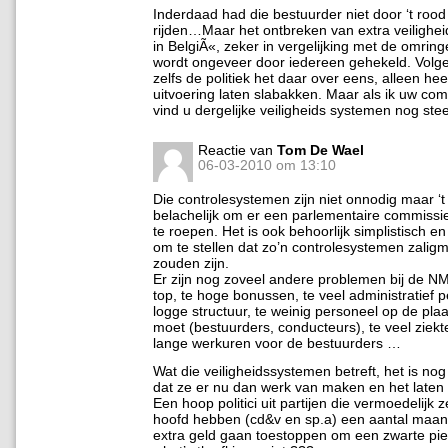
Inderdaad had die bestuurder niet door ‘t roo
rijden…Maar het ontbreken van extra veilighe
in BelgiÃ«, zeker in vergelijking met de omrin
wordt ongeveer door iedereen gehekeld. Volg
zelfs de politiek het daar over eens, alleen he
uitvoering laten slabakken. Maar als ik uw co
vind u dergelijke veiligheids systemen nog ste
Reactie van
Tom De Wael
06-03-2010 om 13:10
Die controlesystemen zijn niet onnodig maar ‘t i
belachelijk om er een parlementaire commiss
te roepen. Het is ook behoorlijk simplistisch en
om te stellen dat zo’n controlesystemen zali
zouden zijn.
Er zijn nog zoveel andere problemen bij de N
top, te hoge bonussen, te veel administratief p
logge structuur, te weinig personeel op de pla
moet (bestuurders, conducteurs), te veel ziekt
lange werkuren voor de bestuurders …
Wat die veiligheidssystemen betreft, het is nog
dat ze er nu dan werk van maken en het laten 
Een hoop politici uit partijen die vermoedelijk z
hoofd hebben (cd&v en sp.a) een aantal maa
extra geld gaan toestoppen om een zwarte pi