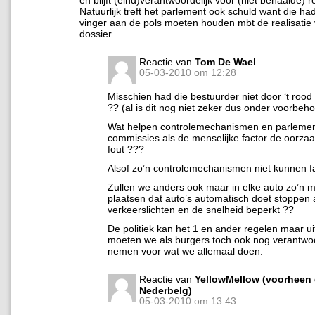
Natuurlijk treft het parlement ook schuld want die h
vinger aan de pols moeten houden mbt de realisatie 
dossier.
Reactie van
Tom De Wael
05-03-2010 om 12:28
Misschien had die bestuurder niet door ‘t rood
?? (al is dit nog niet zeker dus onder voorbeh
Wat helpen controlemechanismen en parlemen
commissies als de menselijke factor de oorzaa
fout ???
Alsof zo’n controlemechanismen niet kunnen f
Zullen we anders ook maar in elke auto zo’n
plaatsen dat auto’s automatisch doet stoppen
verkeerslichten en de snelheid beperkt ??
De politiek kan het 1 en ander regelen maar uit
moeten we als burgers toch ook nog verantwoo
nemen voor wat we allemaal doen.
Reactie van
YellowMellow (voorheen
Nederbelg)
05-03-2010 om 13:43