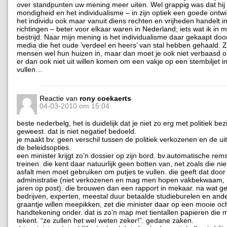
over standpunten uw mening meer uiten. Wel grappig was dat hij
mondigheid en het individualisme – in zijn optiek een goede ontwi
het individu ook maar vanuit diens rechten en vrijheden handelt i
richtingen – beter voor elkaar waren in Nederland; iets wat ik in m
bestrijd. Naar mijn mening is het individualisme daar gekaapt door
media die het oude ‘verdeel en heers’ van stal hebben gehaald. Zo
mensen wel hun huizen in, maar dan moet je ook niet verbaasd op
er dan ook niet uit willen komen om een vakje op een stembiljet in
vullen…
Reactie van
rony coekaerts
04-03-2010 om 15:04
beste nederbelg, het is duidelijk dat je niet zo erg met politiek bez
geweest. dat is niet negatief bedoeld.
je maakt bv. geen verschil tussen de politiek verkozenen en de ui
de beleidsopties.
een minister krijgt zo’n dossier op zijn bord. bv.automatische r
treinen. die kent daar natuurlijk geen botten van, net zoals die ni
asfalt men moet gebruiken om putjes te vullen. die geeft dat door 
administratie (niet verkozenen en mag men hopen vakbekwaam, 
jaren op post). die brouwen dan een rapport in mekaar. na wat g
bedrijven, experten, meestal duur betaalde studieburelen en and
graantje willen meepikken, zet die minister daar op een mooie och
handtekening onder. dat is zo’n map met tientallen papieren die 
tekent. “ze zullen het wel weten zeker!”. gedane zaken.