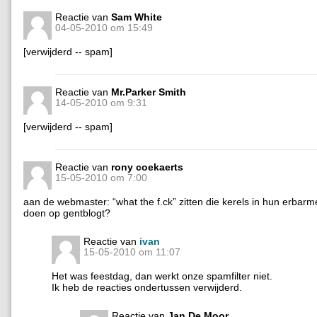
Reactie van
Sam White
04-05-2010 om 15:49
[verwijderd -- spam]
Reactie van
Mr.Parker Smith
14-05-2010 om 9:31
[verwijderd -- spam]
Reactie van
rony coekaerts
15-05-2010 om 7:00
aan de webmaster: “what the f.ck” zitten die kerels in hun erbarmeli
doen op gentblogt?
Reactie van
ivan
15-05-2010 om 11:07
Het was feestdag, dan werkt onze spamfilter niet.
Ik heb de reacties ondertussen verwijderd.
Reactie van
Jan De Moor