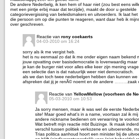
De andere Nederbelg, ik ken hem of haar niet (zou best eens wil
met een pintje erbij maar dat terzijde), maakt de door u gestelde
categorievergissing van beleidsmakers en uitvoerders. Ik laat he
die persoon om op die punten te reageren, want daar heb ik mijns
over geschreven.
Reactie van
rony coekaerts
04-03-2010 om 16:24
sorry als ik me vergist heb.
het is nu eenmaal zo dat ik me onder eigen naam bekend 
jouw opvatting over basisdemocratie is lovenwaardig maar 
je kan de burger niet voor alles elke keer zijn mening vrag
een selectie dan is dat natuurlijk weer niet democratisch.
als we dan toch twee nederbelgen hebben dan kunnen we 
afspreken dat jij je renÃ© noemt en de andere ………zaak 
Reactie van
YellowMellow (voorheen de Ne
05-03-2010 om 10:53
Ja sorry mensen, maar ik was wel de eerste Nederb
site! Maar goed what’s in a name, voortaan zal ik mi
andere nickname bedienen om verwarring te voor
Wat betreft mijn reactie mbt Buizinge. Ik maak inde
verschil tussen politiek verkozene en uitvoerende, ma
Trias politica aanhoud hoort een minister bij de uit
en blijft (eind)verantwoordelijk voor (niet behaalde) r