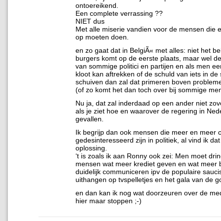
ontoereikend.
Een complete verrassing ??
NIET dus
Met alle miserie vandien voor de mensen die 
op moeten doen.
en zo gaat dat in BelgiÃ« met alles: niet het b
burgers komt op de eerste plaats, maar wel d
van sommige politici en partijen en als men e
kloot kan aftrekken of de schuld van iets in d
schuiven dan zal dat primeren boven problem
(of zo komt het dan toch over bij sommige me
Nu ja, dat zal inderdaad op een ander niet zove
als je ziet hoe en waarover de regering in Ned
gevallen.
Ik begrijp dan ook mensen die meer en meer 
gedesinteresseerd zijn in politiek, al vind ik d
oplossing.
‘t is zoals ik aan Ronny ook zei: Men moet dri
mensen wat meer krediet geven en wat meer 
duidelijk communiceren ipv de populaire sauci
uithangen op tvspelletjes en het gala van de 
en dan kan ik nog wat doorzeuren over de med
hier maar stoppen ;-)