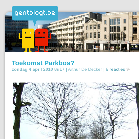
Toekomst Parkbos?
zondag 4 april 2010 8u17 |
Arthur De Decker
|
6 reacties
.