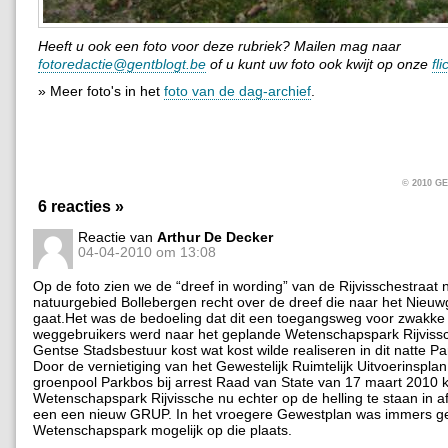
Heeft u ook een foto voor deze rubriek? Mailen mag naar
fotoredactie@gentblogt.be
of u kunt uw foto ook kwijt op onze
fl
» Meer foto's in het
foto van de dag-archief
.
© 2010 
6 reacties »
Reactie van
Arthur De Decker
04-04-2010 om 13:08
Op de foto zien we de “dreef in wording” van de Rijvisschestraat 
natuurgebied Bollebergen recht over de dreef die naar het Nieu
gaat.Het was de bedoeling dat dit een toegangsweg voor zwakke
weggebruikers werd naar het geplande Wetenschapspark Rijvissc
Gentse Stadsbestuur kost wat kost wilde realiseren in dit natte P
Door de vernietiging van het Gewestelijk Ruimtelijk Uitvoerinspl
groenpool Parkbos bij arrest Raad van State van 17 maart 2010 k
Wetenschapspark Rijvissche nu echter op de helling te staan in a
een een nieuw GRUP. In het vroegere Gewestplan was immers g
Wetenschapspark mogelijk op die plaats.