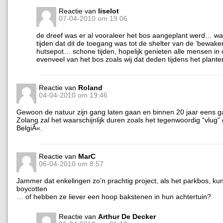
Reactie van
liselot
07-04-2010 om 19:06
de dreef was er al vooraleer het bos aangeplant werd… waa
tijden dat dit de toegang was tot de shelter van de ‘bewake
hutsepot… schone tijden, hopelijk genieten alle mensen in
evenveel van het bos zoals wij dat deden tijdens het plant
Reactie van
Roland
04-04-2010 om 19:46
Gewoon de natuur zijn gang laten gaan en binnen 20 jaar eens ga
Zolang zal het waarschijnlijk duren zoals het tegenwoordig “vlug” 
BelgiÃ«.
Reactie van
MarC
06-04-2010 om 8:57
Jammer dat enkelingen zo’n prachtig project, als het parkbos, ku
boycotten
… of hebben ze liever een hoop bakstenen in hun achtertuin?
Reactie van
Arthur De Decker