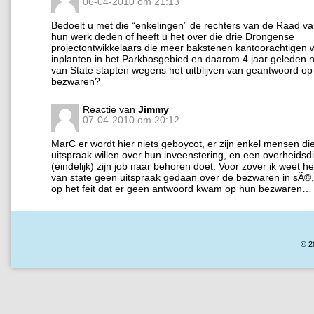
06-04-2010 om 21:13
Bedoelt u met die “enkelingen” de rechters van de Raad va
hun werk deden of heeft u het over die drie Drongense
projectontwikkelaars die meer bakstenen kantoorachtigen 
inplanten in het Parkbosgebied en daarom 4 jaar geleden 
van State stapten wegens het uitblijven van geantwoord op
bezwaren?
Reactie van
Jimmy
07-04-2010 om 20:12
MarC er wordt hier niets geboycot, er zijn enkel mensen di
uitspraak willen over hun inveenstering, en een overheidsdi
(eindelijk) zijn job naar behoren doet. Voor zover ik weet h
van state geen uitspraak gedaan over de bezwaren in sÃ©
op het feit dat er geen antwoord kwam op hun bezwaren…
© 2