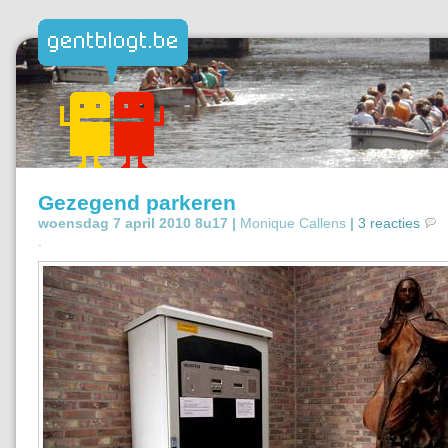
Gezegend parkeren
woensdag 7 april 2010 8u17 |
Monique Callens
|
3 reacties
.