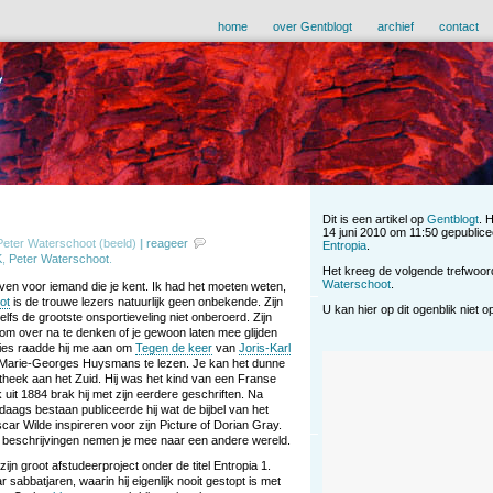
home
over Gentblogt
archief
contact
Dit is een artikel op
Gentblogt
. 
14 juni 2010 om 11:50 gepublice
 Peter Waterschoot (beeld)
|
reageer
Entropia
.
K
,
Peter Waterschoot
.
Het kreeg de volgende trefwoo
Waterschoot
.
jven voor iemand die je kent. Ik had het moeten weten,
ot
is de trouwe lezers natuurlijk geen onbekende. Zijn
U kan hier op dit ogenblik niet 
lfs de grootste onsportieveling niet onberoerd. Zijn
 om over na te denken of je gewoon laten mee glijden
ies raadde hij me aan om
Tegen de keer
van
Joris-Karl
s-Marie-Georges Huysmans te lezen. Je kan het dunne
iotheek aan het Zuid. Hij was het kind van een Franse
it 1884 brak hij met zijn eerdere geschriften. Na
aags bestaan publiceerde hij wat de bijbel van het
 Wilde inspireren voor zijn Picture of Dorian Gray.
e beschrijvingen nemen je mee naar een andere wereld.
zijn groot afstudeerproject onder de titel Entropia 1.
abbatjaren, waarin hij eigenlijk nooit gestopt is met