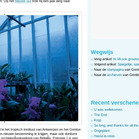
art. Op het
blauwe uur
trok hij een jaar lang naar
.
Wegwijs
Vorig artikel:
N-VA ook grootst
Volgend artikel:
Spiegeltje, s
Naar de
startpagina
van Gent
Naar de
archieven
van Gentbl
Recent verschene
U was wellekomen
The End
Krop
So long, and thanks for all the 
 in het tropisch instituut van Antwerpen en het Gentse
Ongeplant
en nieuwe bestemming te krijgen, maar ook donkere
Hasta la vista
orchideeÃ«nkwekerij van BelgiÃ«. Entropia 1 is een