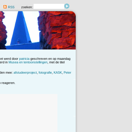
RSS
zoeken:
Het werd door
patricia
geschreven en op maandag
erd in
Musea en tentoonstellingen
, met de titel
rden mee:
afstudeerproject
,
fotografie
,
KASK
,
Peter
op reageren.