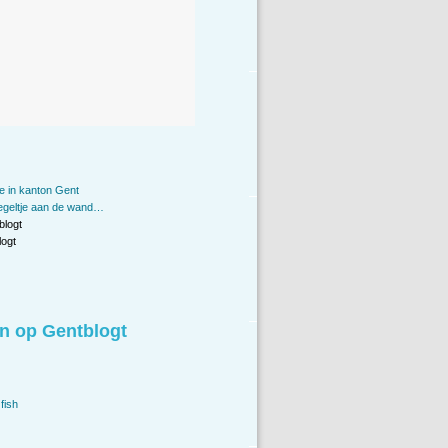
e in kanton Gent
piegeltje aan de wand…
blogt
ogt
n op Gentblogt
fish