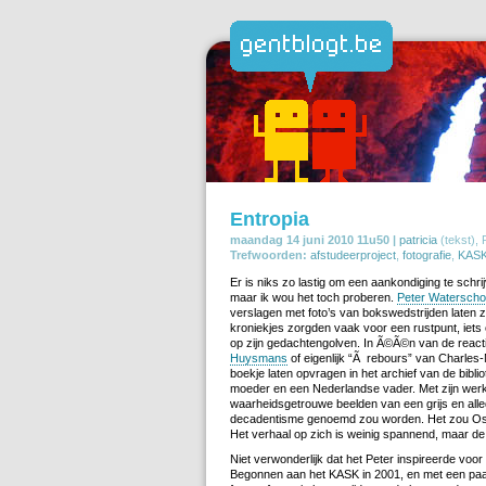
Entropia
maandag 14 juni 2010 11u50 |
patricia
(tekst),
Trefwoorden:
afstudeerproject
,
fotografie
,
KAS
Er is niks zo lastig om een aankondiging te schri
maar ik wou het toch proberen.
Peter Waterscho
verslagen met foto’s van bokswedstrijden laten ze
kroniekjes zorgden vaak voor een rustpunt, iets
op zijn gedachtengolven. In Ã©Ã©n van de react
Huysmans
of eigenlijk “Ã rebours” van Charle
boekje laten opvragen in het archief van de bibl
moeder en een Nederlandse vader. Met zijn werk u
waarheidsgetrouwe beelden van een grijs en alled
decadentisme genoemd zou worden. Het zou Oscar
Het verhaal op zich is weinig spannend, maar d
Niet verwonderlijk dat het Peter inspireerde voor 
Begonnen aan het KASK in 2001, en met een paar s