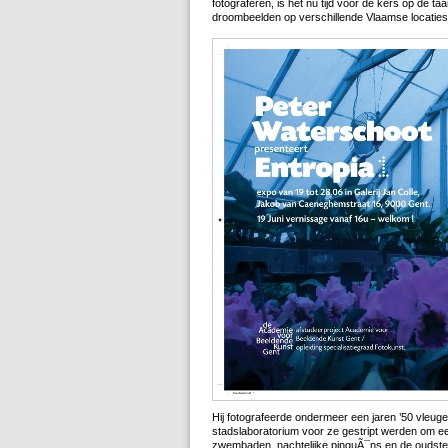
fotograferen, is het nu tijd voor de kers op de ta
droombeelden op verschillende Vlaamse locaties
Hij fotografeerde ondermeer een jaren ’50 vleugel
stadslaboratorium voor ze gestript werden om e
zwembaden, nachtelijke pinguÃ¯ns en de oudste 