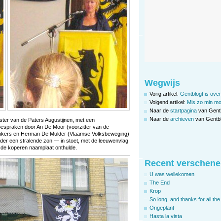
Wegwijs
Vorig artikel:
Gentblogt is over
Volgend artikel:
Mis zo min mo
Naar de
startpagina
van Gent
Naar de
archieven
van Gentbl
oster van de Paters Augustijnen, met een
oespraken door An De Moor (voorzitter van de
nkers en Herman De Mulder (Vlaamse Volksbeweging)
der een stralende zon — in stoet, met de leeuwenvlag
 de koperen naamplaat onthulde.
Recent verschene
U was wellekomen
The End
Krop
So long, and thanks for all the 
Ongeplant
Hasta la vista