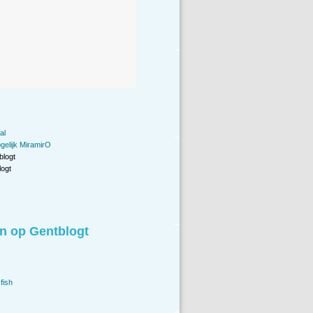
al
gelijk MiramirO
blogt
ogt
n op Gentblogt
fish