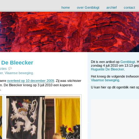
home
over Gentblogt
archief
contact
 De Bleecker
Dit is een artikel op
Gentblogt
. 
zondag 4 juli 2010 om 13:13 gep
cties
Huguette De Bleecker
.
er
,
Vlaamse beweging
.
Het kreeg de volgende trefwoo
Vlaamse beweging
.
laere
overleed op 10 december 2009
. Zij was stichtster
 De Bleecker kreeg op 3 juli 2010 een koperen
U kan hier op dit ogenblik niet 
.