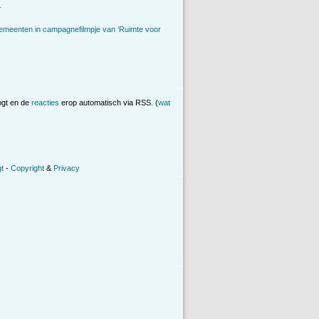
.
emeenten in campagnefilmpje van ‘Ruimte voor
ogt en de
reacties
erop automatisch via RSS. (
wat
t
-
Copyright
&
Privacy