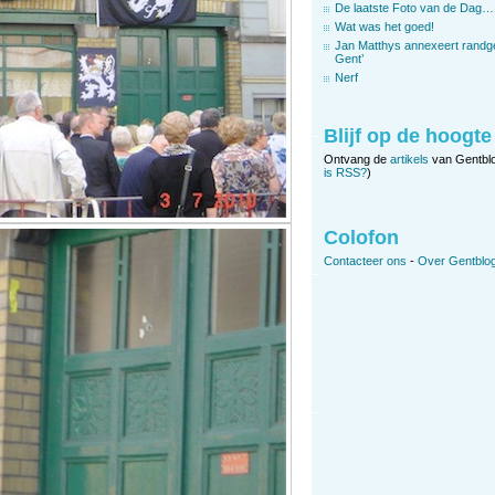
De laatste Foto van de Dag…
Wat was het goed!
Jan Matthys annexeert randg
Gent’
Nerf
Blijf op de hoogte
Ontvang de
artikels
van Gentbl
is RSS?
)
Colofon
Contacteer ons
-
Over Gentblog