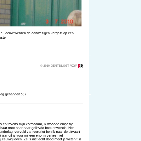
e Leeuw werden de aanwezigen vergast op een
oster.
© 2010 GENTBLOGT VZW
eg gehangen :-))
res en tevens mijn kotmadam, ik woonde enige tijd
aar mee naar haar gelievde boekenwereld! Het
donderlag, vervuld van verdriet ben ik naar de uitvaart
aar dit is voor mij een enorm verlies,niet
ij eeuwig leven. Ze is niet echt dood moet je weten t’ is