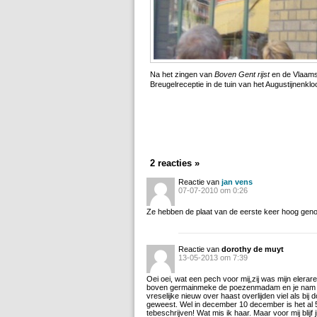
Na het zingen van
Boven Gent rijst
en de Vlaams
Breugelreceptie in de tuin van het Augustijnenklo
2 reacties »
Reactie van
jan vens
07-07-2010 om 0:26
Ze hebben de plaat van de eerste keer hoog geno
Reactie van
dorothy de muyt
13-05-2013 om 7:39
Oei oei, wat een pech voor mij,zij was mijn elera
boven germainmeke de poezenmadam en je nam h
vreselijke nieuw over haast overlijden viel als bij 
geweest. Wel in december 10 december is het al 5 j
tebeschrijven! Wat mis ik haar. Maar voor mij blijf j