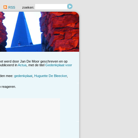
RSS
zoeken:
Het werd door Jan De Moor geschreven en op
ubliceerd in
Actua
, met de titel
Gedenkplaat voor
rden mee:
gedenkplaat
,
Huguette De Bleecker
,
op reageren.