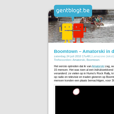
Boomtown – Amatorski in d
zaterdag 24 juli 2010 17u48 |
Lamazone (tekst)
Trefwoorden:
Amatorski
,
Boomtown
.
Het eerste optreden dat ik van
Amatorski
zag, wa
15 mensen. Het was toen al een indrukwekkend o
veranderd: ze vielen op in Humo’s Rock Rally, k
op radio en televisie en traden gisteren op Boom
mensen konden een plaats bemachtigen, voor 30