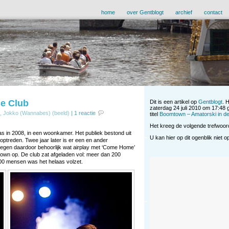
home
over Gentblogt
archief
contact
e Club
Dit is een artikel op
Gentblogt
. 
zaterdag 24 juli 2010 om 17:48 
, Jokko (Wannabes) (beeld)
|
1 reactie
titel
Boomtown – Amatorski in de
Het kreeg de volgende trefwoo
s in 2008, in een woonkamer. Het publiek bestond uit
U kan hier op dit ogenblik niet 
ptreden. Twee jaar later is er een en ander
regen daardoor behoorlijk wat airplay met ‘Come Home’
town op. De club zat afgeladen vol: meer dan 200
0 mensen was het helaas volzet.