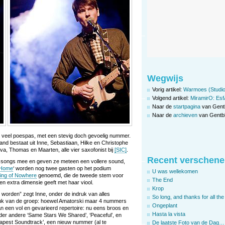
Wegwijs
Vorig artikel:
Warmoes (Studio
Volgend artikel:
MiramirO: Esf
Naar de
startpagina
van Gent
Naar de
archieven
van Gentbl
e veel poespas, met een stevig doch gevoelig nummer.
nd bestaat uit Inne, Sebastiaan, Hilke en Christophe
Eva, Thomas en Maarten, alle vier saxofonist bij
[SIC]
.
Recent verschene
de songs mee en geven ze meteen een vollere sound,
Home
‘ worden nog twee gasten op het podium
U was wellekomen
ing of Nowhere
genoemd, die de tweede stem voor
The End
en extra dimensie geeft met haar viool.
Krop
n worden” zegt Inne, onder de indruk van alles
So long, and thanks for all the 
druk van de groep: hoewel Amatorski maar 4 nummers
Ongeplant
an een vol en gevarieerd repertoire: nu eens broos en
Hasta la vista
nder andere ‘Same Stars We Shared’, ‘Peaceful’, en
apest Soundtrack’, een nieuw nummer (al te
De laatste Foto van de Dag…