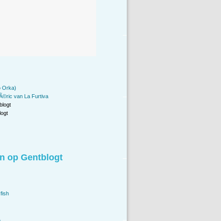
 Orka)
Ã©ric van La Furtiva
blogt
ogt
n op Gentblogt
fish
.