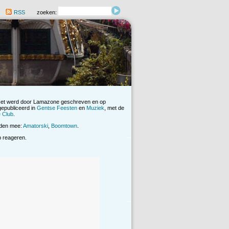
RSS
zoeken:
Het werd door Lamazone geschreven en op
gepubliceerd in
Gentse Feesten
en
Muziek
, met de
 Club
.
rden mee:
Amatorski
,
Boomtown
.
op reageren.