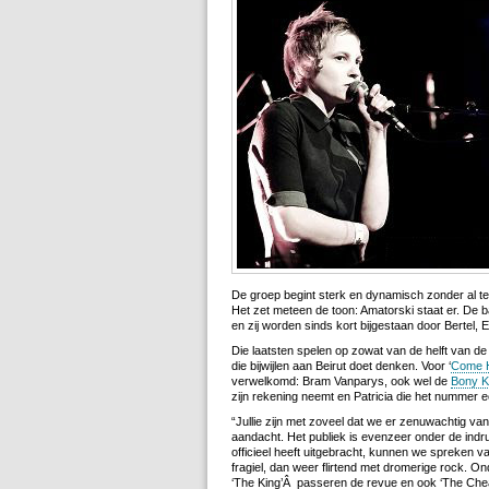
De groep begint sterk en dynamisch zonder al t
Het zet meteen de toon: Amatorski staat er.
De ba
en zij worden sinds kort bijgestaan door Bertel, 
Die laatsten spelen op zowat van de helft van 
die bijwijlen aan Beirut doet denken. Voor ‘
Come 
verwelkomd: Bram Vanparys, ook wel de
Bony K
zijn rekening neemt en Patricia die het nummer e
“Jullie zijn met zoveel dat we er zenuwachtig va
aandacht. Het publiek is evenzeer onder de in
officieel heeft uitgebracht, kunnen we spreken v
fragiel, dan weer flirtend met dromerige rock. O
‘The King’Â passeren de revue en ook ‘The Che