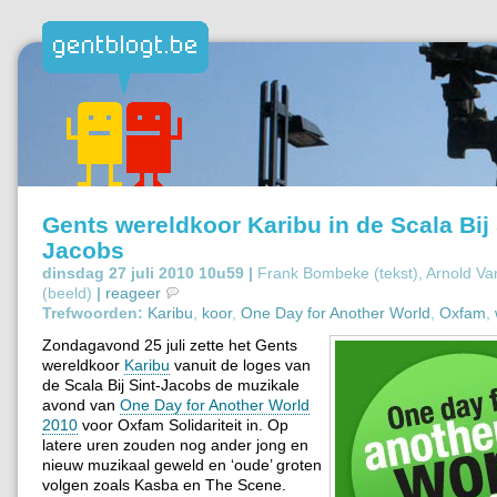
Gents wereldkoor Karibu in de Scala Bij 
Jacobs
dinsdag 27 juli 2010 10u59 |
Frank Bombeke (tekst), Arnold V
(beeld)
|
reageer
Trefwoorden:
Karibu
,
koor
,
One Day for Another World
,
Oxfam
,
Zondagavond 25 juli zette het Gents
wereldkoor
Karibu
vanuit de loges van
de Scala Bij Sint-Jacobs de muzikale
avond van
One Day for Another World
2010
voor Oxfam Solidariteit in. Op
latere uren zouden nog ander jong en
nieuw muzikaal geweld en ‘oude’ groten
volgen zoals Kasba en The Scene.