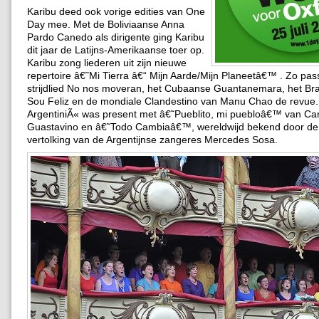
Karibu deed ook vorige edities van One
Day mee. Met de Boliviaanse Anna
Pardo Canedo als dirigente ging Karibu
dit jaar de Latijns-Amerikaanse toer op.
Karibu zong liederen uit zijn nieuwe
repertoire â€˜Mi Tierra â€“ Mijn Aarde/Mijn Planeetâ€™ . Zo pa
strijdlied No nos moveran, het Cubaanse Guantanemara, het Bra
Sou Feliz en de mondiale Clandestino van Manu Chao de revue.
ArgentiniÃ« was present met â€˜Pueblito, mi puebloâ€™ van Car
Guastavino en â€˜Todo Cambiaâ€™, wereldwijd bekend door de 
vertolking van de Argentijnse zangeres Mercedes Sosa.