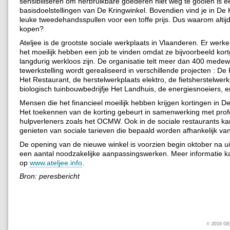
sensibiliseren om herbruikbare goederen niet weg te gooien is 
basisdoelstellingen van De Kringwinkel. Bovendien vind je in De 
leuke tweedehandsspullen voor een toffe prijs. Dus waarom altij
kopen?
Ateljee is de grootste sociale werkplaats in Vlaanderen. Er wer
het moeilijk hebben een job te vinden omdat ze bijvoorbeeld kor
langdurig werkloos zijn. De organisatie telt meer dan 400 mede
tewerkstelling wordt gerealiseerd in verschillende projecten : De 
Het Restaurant, de herstelwerkplaats elektro, de fietsherstelwerk
biologisch tuinbouwbedrijfje Het Landhuis, de energiesnoeiers, e
Mensen die het financieel moeilijk hebben krijgen kortingen in De
Het toekennen van de korting gebeurt in samenwerking met prof
hulpverleners zoals het OCMW. Ook in de sociale restaurants k
genieten van sociale tarieven die bepaald worden afhankelijk va
De opening van de nieuwe winkel is voorzien begin oktober na ui
een aantal noodzakelijke aanpassingswerken. Meer informatie k
op
www.ateljee.info
.
Bron: peresbericht
© 2010 