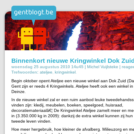
Binnenkort nieuwe Kringwinkel Dok Zui
woensdag 25 augustus 2010 14u45 |
Michel Vuijlsteke
|
reage
Trefwoorden:
ateljee
,
kringwinkel
.
Begin oktober opent Ateljee een nieuwe winkel aan Dok Zuid (Da
Gent zijn er reeds 4 Kringwinkels. Ateljee heeft ook een winkel 
Deinze.
In de nieuwe winkel zal er een ruim aanbod leuke tweedehandss
vinden zijn: kledij, meubelen, boeken, speelgoed, huisraad,
decoratiemateriaalâ€¦ De Kringwinkel Ateljee zamelt meer en m
in (3.350.000 kg in 2009): dankzij de extra winkel kunnen zij hu
tweede leven vinden.
Hoe meer hergebruik, hoe kleiner de afvalberg. Milieuzorg en 