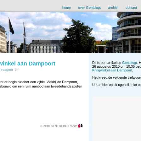
home
over Gentblogt
archief
contact
gwinkel aan Dampoort
Dit is een artikel op
Gentblogt
. 
26 augustus 2010 om 10:35 gep
|
reageer
Kringwinkel aan Dampoort
.
Het kreeg de volgende trefwoo
pent er begin oktober een vijfde. Vlakbij de Dampoort,
U kan hier op dit ogenblik niet 
mgebouwd om een ruim aanbod aan tweedehandsspullen
© 2010 GENTBLOGT VZW