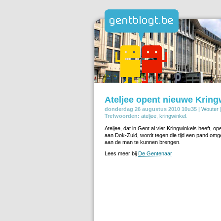
Ateljee opent nieuwe Krin
donderdag 26 augustus 2010 10u35 |
Wouter
Trefwoorden:
ateljee
,
kringwinkel
.
Ateljee, dat in Gent al vier Kringwinkels heeft, o
aan Dok-Zuid, wordt tegen die tijd een pand o
aan de man te kunnen brengen.
Lees meer bij
De Gentenaar