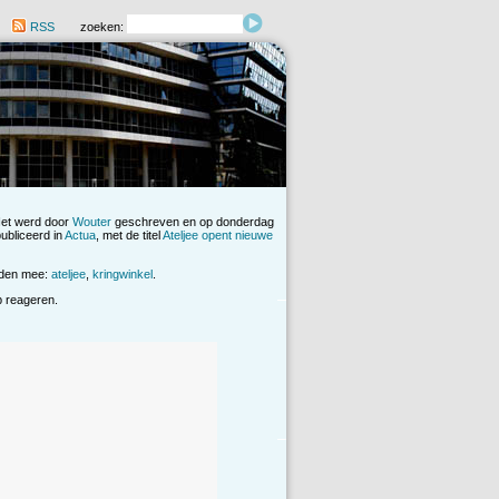
RSS
zoeken:
Het werd door
Wouter
geschreven en op donderdag
ubliceerd in
Actua
, met de titel
Ateljee opent nieuwe
rden mee:
ateljee
,
kringwinkel
.
op reageren.