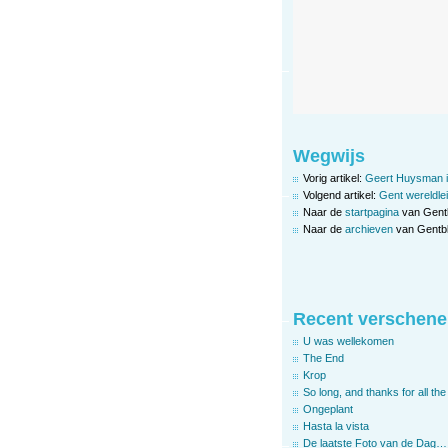
Wegwijs
Vorig artikel:
Geert Huysman i
Volgend artikel:
Gent wereldle
Naar de
startpagina
van Gent
Naar de
archieven
van Gentbl
Recent verschene
U was wellekomen
The End
Krop
So long, and thanks for all the 
Ongeplant
Hasta la vista
De laatste Foto van de Dag…