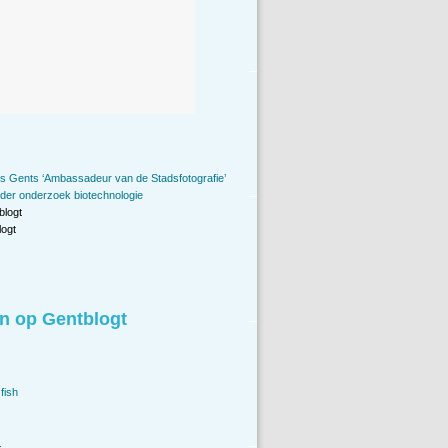
s Gents ‘Ambassadeur van de Stadsfotografie’
ider onderzoek biotechnologie
blogt
ogt
n op Gentblogt
fish
.