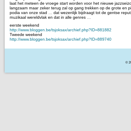
laat het meteen de vroege start worden voor het nieuwe jazzseizo
langzaam maar zeker terug zal op gang trekken op de grote en p
podia van onze stad … dat wezenlijk bijdraagt tot de gentse reput
muzikaal wereldvlak en dat in alle genres …
eerste weekend
http://www.bloggen.be/tsjoksax/archief.php?ID=881882
Tweede weekend
http://www.bloggen.be/tsjoksax/archief.php?ID=889740
© 2