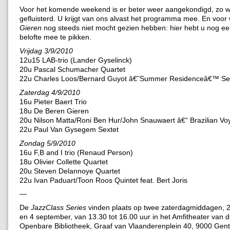
Voor het komende weekend is er beter weer aangekondigd, zo wo
gefluisterd. U krijgt van ons alvast het programma mee. En voor
Gieren
nog steeds niet mocht gezien hebben: hier hebt u nog e
belofte mee te pikken.
Vrijdag 3/9/2010
12u15 LAB-trio (Lander Gyselinck)
20u Pascal Schumacher Quartet
22u Charles Loos/Bernard Guyot â€˜Summer Residenceâ€™ Se
Zaterdag 4/9/2010
16u Pieter Baert Trio
18u De Beren Gieren
20u Nilson Matta/Roni Ben Hur/John Snauwaert â€“ Brazilian V
22u Paul Van Gysegem Sextet
Zondag 5/9/2010
16u F,B and I trio (Renaud Person)
18u Olivier Collette Quartet
20u Steven Delannoye Quartet
22u Ivan Paduart/Toon Roos Quintet feat. Bert Joris
—
De
JazzClass Series
vinden plaats op twee zaterdagmiddagen, 
en 4 september, van 13.30 tot 16.00 uur in het Amfitheater van d
Openbare Bibliotheek, Graaf van Vlaanderenplein 40, 9000 Gent