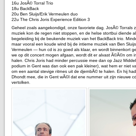
16u JosÃ© Torral Trio
18u BackBack
20u Ben Sluijs/Erik Vermeulen duo
22u The Chris Joris Experience Edition 3
Geheel zoals aangekondigd, onze favoriete dag. JosÃ© Torrals 
muziek kon de regen niet stoppen, en de helse stortbui diende 
begeleiding bij de beukende muziek van het BackBack trio. Mind
maar vooral een koude wind bij de intieme muziek van Ben Sluijs
Vermeulen — hun cd is zo goed als klaar, en wordt binnenkort ge
we op dit concert mogen afgaan, wordt dit er alvast Ã©Ã©n om in
halen. Chris Joris had minder percussie mee dan op Jazz Midde
podium in Gent was dan ook een pak kleiner), wat hem er niet v
om een aantal stevige ritmes uit de djembÃ© te halen. En hij ha
Dhondt mee, die in Gent wÃ©l dat ene nummer uit zijn nieuwe 
vertolken.