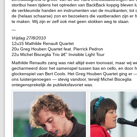
stortbui heen tijdens het optreden van BackBack koppig bleven lu
de verkleumde handen en instrumenten van de muzikanten; tot
de (helaas schaarse) zon en bezoekers die vastberaden zijn er 
te maken. Wij zijn er zelf ook met geen stokken weg te slaan.
—
Vrijdag 27/8/2010
12u15 Mathilde Renault Quartet
20u Greg Houben Quartet feat. Pierrick Pedron
22u Michel Bisceglia Trio â€“ Invisible Light Tour
Mathilde Renaults zang was niet altijd even toonvast, maar wij 
gecharmeerd door het samenspel tussen bas en cello, en door h
glockenspiel van Bert Cools. Het Greg Houben Quartet ging er —
ons luistergenoegen — stevig vandoor, terwijl Michel Bisceglia
ontegensprekelijk de publieksfavoriet was.