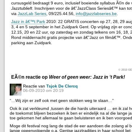
cursusgeld bedraagt 9 euro, inclusief boeiende syllabus Ã©n de
Jazztublieft
. Inschrijven voor de â€˜JazzClass Seriesâ€™ kan to
via
JazzLab Series
, 09/225.44.56,
info@jazzlabseries.be
.
Jazz in â€™t Park
2010: 22 GRATIS concerten op 27, 28, 29 au
3, 4 en 5 september in het Zuidpark Gent. Op vrijdag zijn er co
12.15, 20 en 22 uur, op zaterdag en zondag telkens om 16, 18, 2
Rond middernacht gratis projectie van â€˜Jazz on filmâ€™. On
parking aan Zuidpark.
© 2010 
EÃ©n reactie op
Weer of geen weer: Jazz in ‘t Park!
Reactie van
Tsjok De Clercq
06-09-2010 om 20:19
“…Wij zijn er zelf ook met geen stokken weg te slaan…”
Ook ik zat verkleumd ,tussen de die hards uiteraard … en ik zal het
de toekomst blijven bezoeken ik ben er eindelijk na al die lange j
toe gekomen het allemaal te gaan beluisteren en ik ben voorgoe
Moge dit festival nog lang de stad de eer aandoen die zolang al b
lange opeenvolgende o.a. Gentse jazztradities in haar schoot lie