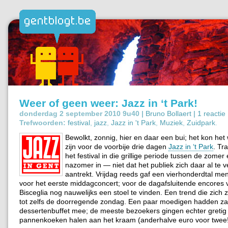
Weer of geen weer: Jazz in ‘t Park!
donderdag 2 september 2010 9u40 |
Bruno Bollaert
|
1 reactie
Trefwoorden:
festival
,
jazz
,
Jazz in 't Park
,
Muziek
,
Zuidpark
.
Bewolkt, zonnig, hier en daar een bui; het kon het
zijn voor de voorbije drie dagen
Jazz in ‘t Park
. Tra
het festival in die grillige periode tussen de zomer
nazomer in — niet dat het publiek zich daar al te v
aantrekt. Vrijdag reeds gaf een vierhonderdtal me
voor het eerste middagconcert; voor de dagafsluitende encores 
Bisceglia nog nauwelijks een stoel te vinden. Een trend die zich 
tot zelfs de doorregende zondag. Een paar moedigen hadden z
dessertenbuffet mee; de meeste bezoekers gingen echter gretig
pannenkoeken halen aan het kraam (anderhalve euro voor twee!