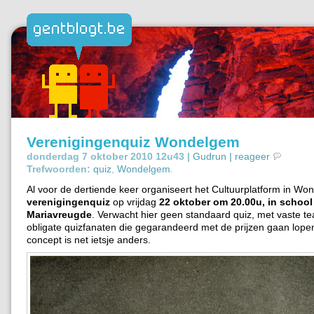
Verenigingenquiz Wondelgem
donderdag 7 oktober 2010 12u43 |
Gudrun
|
reageer
Trefwoorden:
quiz
,
Wondelgem
.
Al voor de dertiende keer organiseert het Cultuurplatform in Wo
verenigingenquiz
op vrijdag
22 oktober om 20.00u, in school
Mariavreugde
. Verwacht hier geen standaard quiz, met vaste t
obligate quizfanaten die gegarandeerd met de prijzen gaan lopen
concept is net ietsje anders.