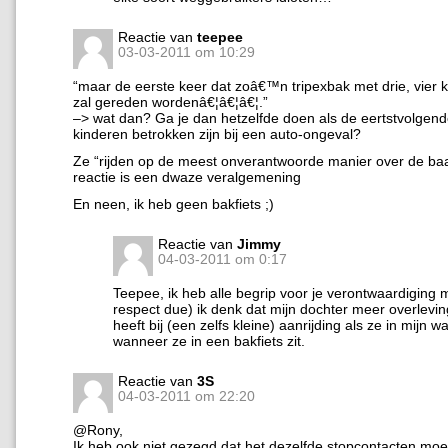
Reactie van
teepee
03-03-2011 om 10:29
“maar de eerste keer dat zoâ€™n tripexbak met drie, vier ki
zal gereden wordenâ€¦â€¦â€¦.”
–> wat dan? Ga je dan hetzelfde doen als de eertstvolgend
kinderen betrokken zijn bij een auto-ongeval?
Ze “rijden op de meest onverantwoorde manier over de ba
reactie is een dwaze veralgemening
En neen, ik heb geen bakfiets ;)
Reactie van
Jimmy
04-03-2011 om 0:17
Teepee, ik heb alle begrip voor je verontwaardiging m
respect due) ik denk dat mijn dochter meer overlevi
heeft bij (een zelfs kleine) aanrijding als ze in mijn w
wanneer ze in een bakfiets zit.
Reactie van
3S
04-03-2011 om 22:20
@Rony,
Ik heb ook niet gezegd dat het dezelfde stopcontacten moet