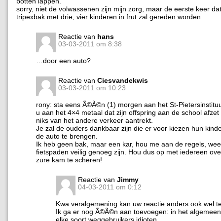
botten lappen.
sorry, niet de volwassenen zijn mijn zorg, maar de eerste keer dat
tripexbak met drie, vier kinderen in frut zal gereden worden………
Reactie van
hans
03-03-2011 om 8:38
…door een auto?
Reactie van
Ciesvandekwis
03-03-2011 om 10:23
rony: sta eens Ã©Ã©n (1) morgen aan het St-Pietersinstitu
u aan het 4×4 metaal dat zijn offspring aan de school afzet
niks van het andere verkeer aantrekt.
Je zal de ouders dankbaar zijn die er voor kiezen hun kind
de auto te brengen.
Ik heb geen bak, maar een kar, hou me aan de regels, wee
fietspaden veilig genoeg zijn. Hou dus op met iedereen ove
zure kam te scheren!
Reactie van
Jimmy
04-03-2011 om 0:12
Kwa veralgemening kan uw reactie anders ook wel te
Ik ga er nog Ã©Ã©n aan toevoegen: in het algemeen v
elke soort weggebruikers idioten…