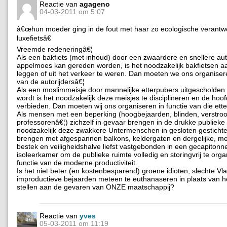
Reactie van
agageno
04-03-2011 om 5:07
â€œhun moeder ging in de fout met haar zo ecologische verant
luxefietsâ€
Vreemde redeneringâ€¦
Als een bakfiets (met inhoud) door een zwaardere en snellere aut
appelmoes kan gereden worden, is het noodzakelijk bakfietsen a
leggen of uit het verkeer te weren. Dan moeten we ons organisere
van de autorijdersâ€¦
Als een moslimmeisje door mannelijke etterpubers uitgescholden
wordt is het noodzakelijk deze meisjes te disciplineren en de hoo
verbieden. Dan moeten wij ons organiseren in functie van die ett
Als mensen met een beperking (hoogbejaarden, blinden, verstroo
professorenâ€¦) zichzelf in gevaar brengen in de drukke publieke 
noodzakelijk deze zwakkere Untermenschen in gesloten gestichte
brengen met afgespannen balkons, keldergaten en dergelijke, me
bestek en veiligheidshalve liefst vastgebonden in een gecapitonn
isoleerkamer om de publieke ruimte volledig en storingvrij te orga
functie van de moderne productiviteit.
Is het niet beter (en kostenbesparend) groene idioten, slechte V
improductieve bejaarden meteen te euthanaseren in plaats van he
stellen aan de gevaren van ONZE maatschappij?
Reactie van
yves
05-03-2011 om 11:19