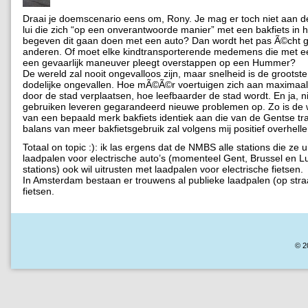
Draai je doemscenario eens om, Rony. Je mag er toch niet aan d
lui die zich “op een onverantwoorde manier” met een bakfiets in 
begeven dit gaan doen met een auto? Dan wordt het pas Ã©cht ge
anderen. Of moet elke kindtransporterende medemens die met ee
een gevaarlijk maneuver pleegt overstappen op een Hummer?
De wereld zal nooit ongevalloos zijn, maar snelheid is de grootst
dodelijke ongevallen. Hoe mÃ©Ã©r voertuigen zich aan maximaal
door de stad verplaatsen, hoe leefbaarder de stad wordt. En ja, 
gebruiken leveren gegarandeerd nieuwe problemen op. Zo is de 
van een bepaald merk bakfiets identiek aan die van de Gentse t
balans van meer bakfietsgebruik zal volgens mij positief overhelle
Totaal on topic :): ik las ergens dat de NMBS alle stations die ze u
laadpalen voor electrische auto’s (momenteel Gent, Brussel en Lui
stations) ook wil uitrusten met laadpalen voor electrische fietsen.
In Amsterdam bestaan er trouwens al publieke laadpalen (op straa
fietsen.
© 2