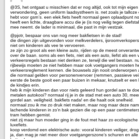
@3S, het ontgaat u misschien dat er nog altijd, ook tot mijn eigen
verwondering, geen uniform laadsystheem is. net zoals je talloz
hebt voor gsm’s. een elek.fiets heeft normaal geen oplaadpunt no
heeft een lichte, draagbare accu die je (is nog veilig tegen diefsta
mee neemt. de lader is minimaal, die past in mijn vestzak.
@pjotr, bespaar ons van nog meer bakfietsen in de stad!
die dingen zijn uitgevonden voor melkverdelers, ijsroomverkopers
niet om kinderen als vee te vervoeren.
ze zijn zo groot als een kleine auto, rijden op de meest onveran
over de baan. soms als een fiets, niet als een auto, liefst als een
verkeersregels bestaan niet denken ze, terwijl die wel bestaan. n
rijbewijs moeten ze niet hebben maar ook voetgangers moeten h
verkeersreglement kennen. die bouwsels zijn nooit onderworpen 
die normaal gelden voor personenvervoer (remmen, passieve veili
eerste de beste gooit een paar buizen in mekaar, knutselt er een
de kindjes erin.
heb ik mijn kinderen dan voor niets geleerd hun gordel aan te doe
metalen autokooi? normaal rij je in de stad met een auto 30, meer
gordel aan. veiligheid. bakfiets nada! en die haalt ook snelheid.
normaal zou ik me zo druk niet maken, maar nog maar deze nam
lachende kinderen in zo’n bak gezien die op een paar centimeter
tram hebben gemist.
niet zij maar hun moeder ging in de fout met haar zo ecologisch
luxefiets.
koop verdomd een elektrische auto: vooral kinderen veiliger, d
ja, dan mag je niet meer door voetgangerszone’s schuren en alle 