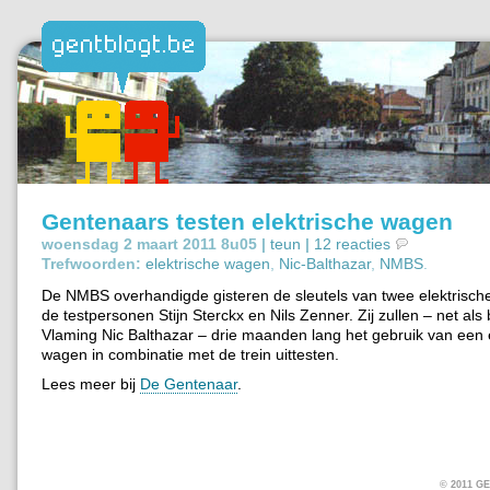
Gentenaars testen elektrische wagen
woensdag 2 maart 2011 8u05 |
teun
|
12 reacties
Trefwoorden:
elektrische wagen
,
Nic-Balthazar
,
NMBS
.
De NMBS overhandigde gisteren de sleutels van twee elektrisc
de testpersonen Stijn Sterckx en Nils Zenner. Zij zullen – net al
Vlaming Nic Balthazar – drie maanden lang het gebruik van een 
wagen in combinatie met de trein uittesten.
Lees meer bij
De Gentenaar
.
© 2011 