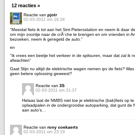
12 reacties »
Reactie van
pjotr
02-03-2011 om 16:24
“Meestal fiets ik tot aan het Sint-Pietersstation en neem ik daar d
om mijn zoontje naar de crÃ¨che te brengen en om vrienden in A
bezoeken, neem ik geregeld de auto.”
en
“Ik vrees een beetje het verkeer in de spitsuren, maar dat zal ik
afwachten”
Gaat Stijn nu altijd de elektrische wagen nemen ipv de fiets? Was
geen betere oplossing geweest?
Reactie van
3S
02-03-2011 om 21:37
Helaas laat de NMBS niet toe je elektrische (bak)fiets op t
oplaadpalen in de ondergrondse autoparking, dat gunt de
aan auto’s…
Reactie van
rony coekaerts
02-03-2011 om 23:19