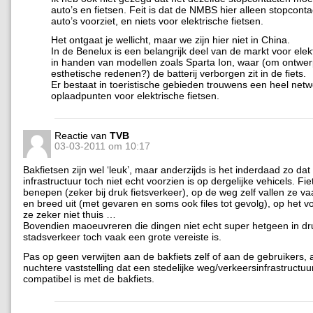
auto’s en fietsen. Feit is dat de NMBS hier alleen stopcont
auto’s voorziet, en niets voor elektrische fietsen.
Het ontgaat je wellicht, maar we zijn hier niet in China.
In de Benelux is een belangrijk deel van de markt voor elekt
in handen van modellen zoals Sparta Ion, waar (om ontwer
esthetische redenen?) de batterij verborgen zit in de fiets.
Er bestaat in toeristische gebieden trouwens een heel net
oplaadpunten voor elektrische fietsen.
Reactie van
TVB
03-03-2011 om 10:17
Bakfietsen zijn wel ‘leuk’, maar anderzijds is het inderdaad zo dat
infrastructuur toch niet echt voorzien is op dergelijke vehicels. Fie
benepen (zeker bij druk fietsverkeer), op de weg zelf vallen ze v
en breed uit (met gevaren en soms ook files tot gevolg), op het 
ze zeker niet thuis …
Bovendien maoeuvreren die dingen niet echt super hetgeen in dr
stadsverkeer toch vaak een grote vereiste is.
Pas op geen verwijten aan de bakfiets zelf of aan de gebruikers, 
nuchtere vaststelling dat een stedelijke weg/verkeersinfrastructuur
compatibel is met de bakfiets.