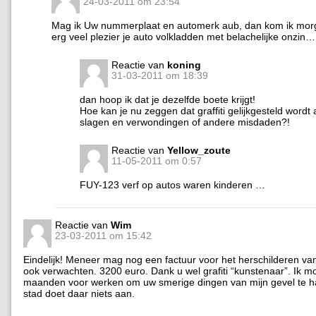
24-03-2011 om 23:54
Mag ik Uw nummerplaat en automerk aub, dan kom ik mor
erg veel plezier je auto volkladden met belachelijke onzin…
Reactie van
koning
31-03-2011 om 18:39
dan hoop ik dat je dezelfde boete krijgt!
Hoe kan je nu zeggen dat graffiti gelijkgesteld wordt a
slagen en verwondingen of andere misdaden?!
Reactie van
Yellow_zoute
11-05-2011 om 0:57
FUY-123 verf op autos waren kinderen …
Reactie van
Wim
23-03-2011 om 15:42
Eindelijk! Meneer mag nog een factuur voor het herschilderen van
ook verwachten. 3200 euro. Dank u wel grafiti “kunstenaar”. Ik m
maanden voor werken om uw smerige dingen van mijn gevel te h
stad doet daar niets aan.