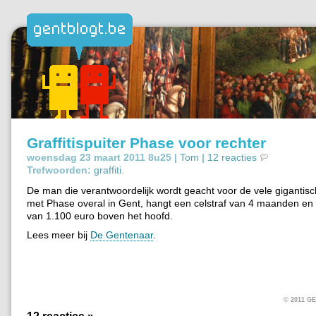
Graffitispuiter Phase voor rechter
woensdag 23 maart 2011 8u25 |
Tom
|
12 reacties
Trefwoorden:
graffiti
.
De man die verantwoordelijk wordt geacht voor de vele gigantisch
met Phase overal in Gent, hangt een celstraf van 4 maanden en
van 1.100 euro boven het hoofd.
Lees meer bij
De Gentenaar
.
© 2011 
12 reacties »