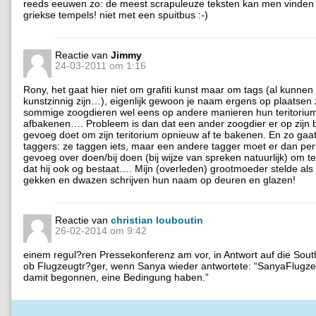
reeds eeuwen zo: de meest scrapuleuze teksten kan men vinden 
griekse tempels! niet met een spuitbus :-)
Reactie van
Jimmy
24-03-2011 om 1:16
Rony, het gaat hier niet om grafiti kunst maar om tags (al kunnen
kunstzinnig zijn…), eigenlijk gewoon je naam ergens op plaatsen 
sommige zoogdieren wel eens op andere manieren hun teritoriu
afbakenen…. Probleem is dan dat een ander zoogdier er op zijn b
gevoeg doet om zijn teritorium opnieuw af te bakenen. En zo gaa
taggers: ze taggen iets, maar een andere tagger moet er dan per
gevoeg over doen/bij doen (bij wijze van spreken natuurlijk) om t
dat hij ook og bestaat…. Mijn (overleden) grootmoeder stelde als 
gekken en dwazen schrijven hun naam op deuren en glazen!
Reactie van
christian louboutin
26-02-2014 om 9:42
einem regul?ren Pressekonferenz am vor, in Antwort auf die Sou
ob Flugzeugtr?ger, wenn Sanya wieder antwortete: “SanyaFlugze
damit begonnen, eine Bedingung haben.”