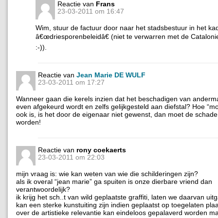
Reactie van
Frans
23-03-2011 om 16:47
Wim, stuur de factuur door naar het stadsbestuur in het kad
â€œdriesporenbeleidâ€ (niet te verwarren met de Cataloni
:-)).
Reactie van
Jean Marie DE WULF
23-03-2011 om 17:27
Wanneer gaan die kerels inzien dat het beschadigen van ander
even afgekeurd wordt en zelfs gelijkgesteld aan diefstal? Hoe “moo
ook is, is het door de eigenaar niet gewenst, dan moet de schade
worden!
Reactie van
rony coekaerts
23-03-2011 om 22:03
mijn vraag is: wie kan weten van wie die schilderingen zijn?
als ik overal “jean marie” ga spuiten is onze dierbare vriend dan
verantwoordelijk?
ik krijg het sch..t van wild geplaatste graffiti, laten we daarvan ui
kan een sterke kunstuiting zijn indien geplaatst op toegelaten pla
over de artistieke relevantie kan eindeloos gepalaverd worden ma