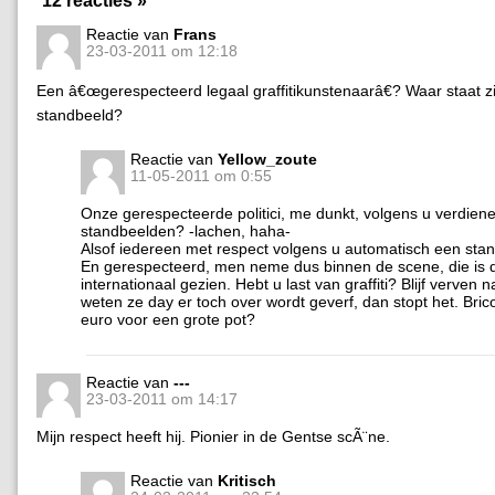
Reactie van
Frans
23-03-2011 om 12:18
Een â€œgerespecteerd legaal graffitikunstenaarâ€? Waar staat zi
standbeeld?
Reactie van
Yellow_zoute
11-05-2011 om 0:55
Onze gerespecteerde politici, me dunkt, volgens u verdien
standbeelden? -lachen, haha-
Alsof iedereen met respect volgens u automatisch een stan
En gerespecteerd, men neme dus binnen de scene, die is 
internationaal gezien. Hebt u last van graffiti? Blijf verven n
weten ze day er toch over wordt geverf, dan stopt het. Brico
euro voor een grote pot?
Reactie van
---
23-03-2011 om 14:17
Mijn respect heeft hij. Pionier in de Gentse scÃ¨ne.
Reactie van
Kritisch