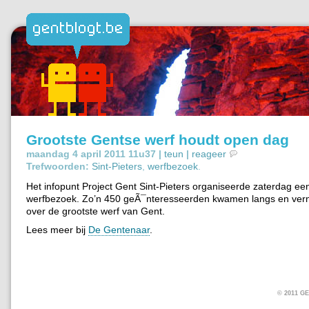
Grootste Gentse werf houdt open dag
maandag 4 april 2011 11u37 |
teun
|
reageer
Trefwoorden:
Sint-Pieters
,
werfbezoek
.
Het infopunt Project Gent Sint-Pieters organiseerde zaterdag ee
werfbezoek. Zo’n 450 geÃ¯nteresseerden kwamen langs en vern
over de grootste werf van Gent.
Lees meer bij
De Gentenaar
.
© 2011 