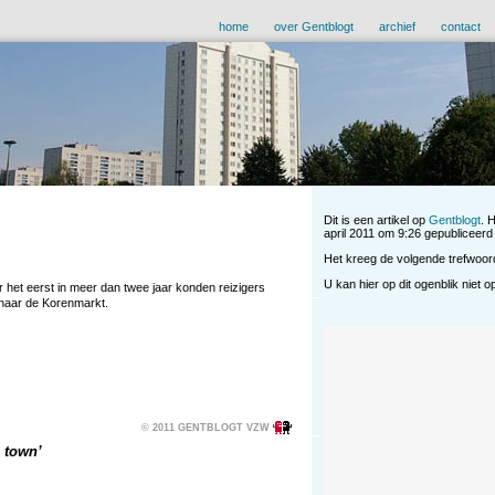
home
over Gentblogt
archief
contact
Dit is een artikel op
Gentblogt
. 
april 2011 om 9:26 gepubliceerd
Het kreeg de volgende trefwoo
U kan hier op dit ogenblik niet 
r het eerst in meer dan twee jaar konden reizigers
 naar de Korenmarkt.
© 2011 GENTBLOGT VZW
n town’