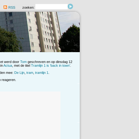
RSS
zoeken:
Het werd door
Tom
geschreven en op dinsdag 12
 in
Actua
, met de titel
Tramlijn 1 is ‘back in town’
.
rden mee:
De Lijn
,
tram
,
tramlijn 1
.
op reageren.