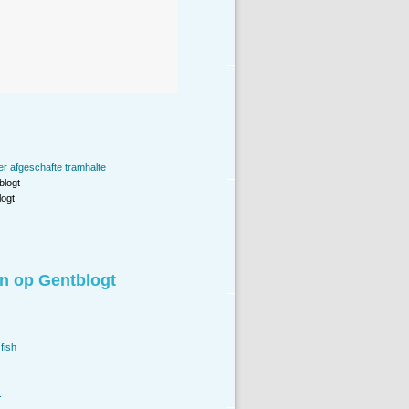
er afgeschafte tramhalte
blogt
ogt
n op Gentblogt
fish
.