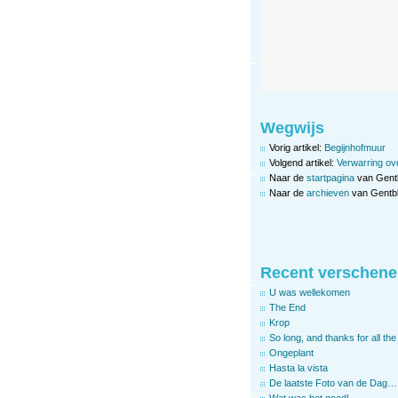
Wegwijs
Vorig artikel:
Begijnhofmuur
Volgend artikel:
Verwarring ov
Naar de
startpagina
van Gent
Naar de
archieven
van Gentbl
Recent verschene
U was wellekomen
The End
Krop
So long, and thanks for all the 
Ongeplant
Hasta la vista
De laatste Foto van de Dag…
Wat was het goed!