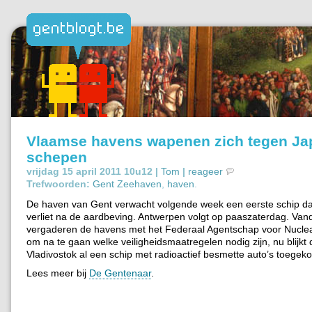
Vlaamse havens wapenen zich tegen J
schepen
vrijdag 15 april 2011 10u12 |
Tom
|
reageer
Trefwoorden:
Gent Zeehaven
,
haven
.
De haven van Gent verwacht volgende week een eerste schip d
verliet na de aardbeving. Antwerpen volgt op paaszaterdag. Va
vergaderen de havens met het Federaal Agentschap voor Nuclea
om na te gaan welke veiligheidsmaatregelen nodig zijn, nu blijkt d
Vladivostok al een schip met radioactief besmette auto’s toegek
Lees meer bij
De Gentenaar
.