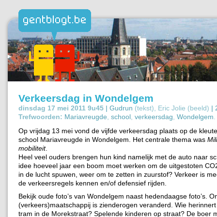
Verkeersdag in Wondelgem
dinsdag 17 mei 2011 9u45 |
Gudrun
(tekst), Eric Jolie (beeld)
|
Trefwoorden:
Mariavreugde
,
school
,
verkeersdag
,
Wondelgem
.
Op vrijdag 13 mei vond de vijfde verkeersdag plaats op de kleute
school Mariavreugde in Wondelgem. Het centrale thema was
Mil
mobiliteit
.
Heel veel ouders brengen hun kind namelijk met de auto naar sc
idee hoeveel jaar een boom moet werken om de uitgestoten CO2
in de lucht spuwen, weer om te zetten in zuurstof? Verkeer is m
de verkeersregels kennen en/of defensief rijden.
Bekijk oude foto’s van Wondelgem naast hedendaagse foto’s. O
(verkeers)maatschappij is zienderogen veranderd. Wie herinnert
tram in de Morekstraat? Spelende kinderen op straat? De boer m