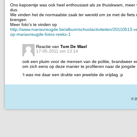
Ons kapoentje was ook heel enthousiast als ze thuiskwam, meer
dus.
We vinden het de normaalste zaak ter wereld om ze met de fiets 
brengen.
Meer foto’s te vinden op
http://www.mariavreugde.be/album/schoolactiviteiten/20110513-v
op-mariavreugde-fotos-reeks-1
Reactie van
Tom De Wael
17-05-2011 om 13:14
ook een pluim voor de mensen van de politie, brandweer 
om zich eens op deze manier te profileren naar de jongste 
‘t was me daar een drukte van jewelste de vrijdag :p
© 2