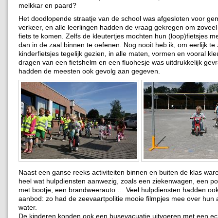
melkkar en paard?
Het doodlopende straatje van de school was afgesloten voor ge
verkeer, en alle leerlingen hadden de vraag gekregen om zoveel
fiets te komen. Zelfs de kleutertjes mochten hun (loop)fietsje
dan in de zaal binnen te oefenen. Nog nooit heb ik, om eerlijk te 
kinderfietsjes tegelijk gezien, in alle maten, vormen en vooral kl
dragen van een fietshelm en een fluohesje was uitdrukkelijk gev
hadden de meesten ook gevolg aan gegeven.
Naast een ganse reeks activiteiten binnen en buiten de klas wa
heel wat hulpdiensten aanwezig, zoals een ziekenwagen, een po
met bootje, een brandweerauto … Veel hulpdiensten hadden oo
aanbod: zo had de zeevaartpolitie mooie filmpjes mee over hun a
water.
De kinderen konden ook een busevacuatie uitvoeren met een ec