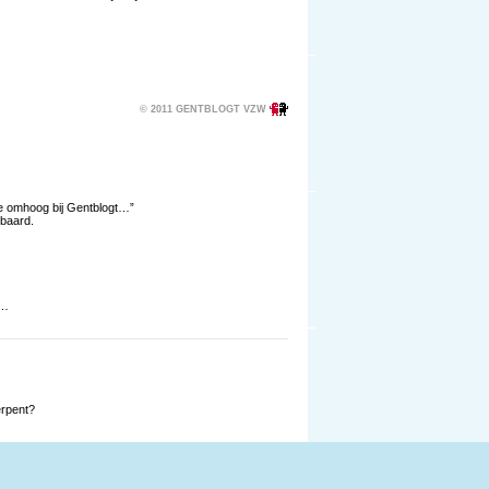
© 2011 GENTBLOGT VZW
nne omhoog bij Gentblogt…”
 baard.
d…
erpent?