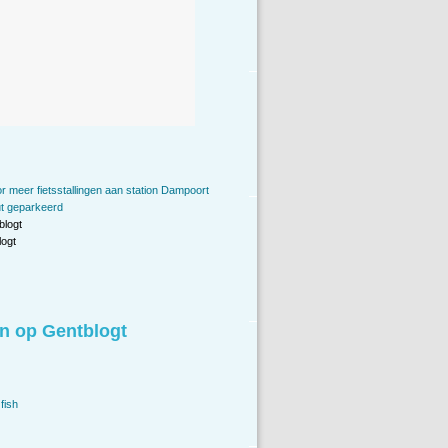
r meer fietsstallingen aan station Dampoort
ut geparkeerd
blogt
ogt
n op Gentblogt
fish