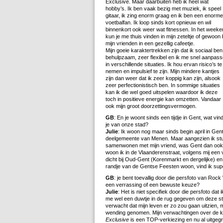
Exclusive. Maar daarbuiten heb ik heel wat
hobby’s. Ik ben vaak bezig met muziek, ik speel
gitaar, ik zing enorm graag en ik ben een enorme
voetbalfan. Ik loop sinds kort opnieuw en wil
binnenkort ook weer wat fitnessen. In het weeke
kun je me thuis vinden in mijn zeteltje of gewoon b
mijn vrienden in een gezellig cafeetje.
Mijn goeie karaktertrekken zijn dat ik sociaal ben
behulpzaam, zeer flexibel en ik me snel aanpas
in verschillende situaties. Ik hou ervan risico’s te
nemen en impulsief te zijn. Mijn mindere kantjes
zijn dan weer dat ik zeer koppig kan zijn, alsook
zeer perfectionistisch ben. In sommige situaties
kan ik die wel goed uitspelen waardoor ik deze
toch in positieve energie kan omzetten. Vandaar
ook mijn groot doorzettingsvermogen.
GB
: En je woont sinds een tijdje in Gent, wat vin
je van onze stad?
Julie
: Ik woon nog maar sinds begin april in Ge
deelgemeente van Menen. Maar aangezien ik stud
samenwonen met mijn vriend, was Gent dan ook th
woon ik in de Vlaanderenstraat, volgens mij een
dicht bij Oud-Gent (Korenmarkt en dergelijke) en
randje van de Gentse Feesten woon, vind ik sup
GB
: je bent toevallig door die persfoto van Roc
een verrassing of een bewuste keuze?
Julie
: Het is niet specifiek door die persfoto da
me wel een duwtje in de rug gegeven om deze stap
verwacht dat mijn leven er zo zou gaan uitzien, m
wending genomen. Mijn verwachtingen over de k
Exclusive
is een TOP-verkiezing en nu al uitgegr