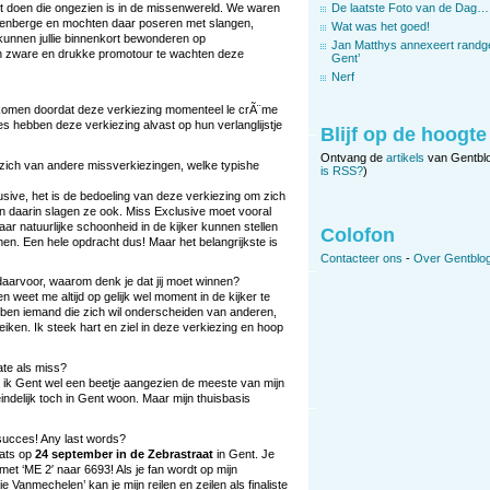
t doen die ongezien is in de missenwereld. We waren
De laatste Foto van de Dag…
ankenberge en mochten daar poseren met slangen,
Wat was het goed!
kunnen jullie binnenkort bewonderen op
Jan Matthys annexeert randg
 een zware en drukke promotour te wachten deze
Gent’
Nerf
ekomen doordat deze verkiezing momenteel le crÃ¨me
es hebben deze verkiezing alvast op hun verlanglijstje
Blijf op de hoogte
Ontvang de
artikels
van Gentbl
 zich van andere missverkiezingen, welke typishe
is RSS?
)
usive, het is de bedoeling van deze verkiezing om zich
n daarin slagen ze ook. Miss Exclusive moet vooral
ar natuurlijke schoonheid in de kijker kunnen stellen
Colofon
n. Een hele opdracht dus! Maar het belangrijkste is
Contacteer ons
-
Over Gentblog
t daarvoor, waarom denk je dat jij moet winnen?
 weet me altijd op gelijk wel moment in de kijker te
Ik ben iemand die zich wil onderscheiden van anderen,
iken. Ik steek hart en ziel in deze verkiezing en hoop
ate als miss?
 ik Gent wel een beetje aangezien de meeste van mijn
eindelijk toch in Gent woon. Maar mijn thuisbasis
 succes! Any last words?
aats op
24 september in de Zebrastraat
in Gent. Je
met ‘ME 2′ naar 6693! Als je fan wordt op mijn
 Vanmechelen’ kan je mijn reilen en zeilen als finaliste