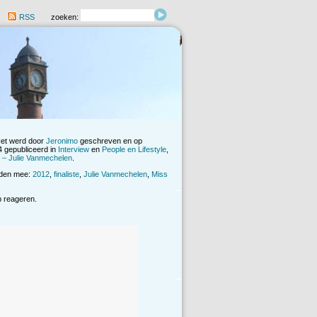
RSS
zoeken:
Het werd door
Jeronimo
geschreven en op
 gepubliceerd in
Interview
en
People en Lifestyle
,
 – Julie Vanmechelen
.
rden mee:
2012
,
finaliste
,
Julie Vanmechelen
,
Miss
op reageren.