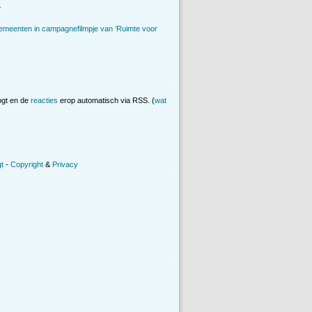
.
emeenten in campagnefilmpje van ‘Ruimte voor
ogt en de
reacties
erop automatisch via RSS. (
wat
t
-
Copyright
&
Privacy