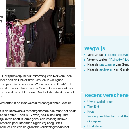
nd
ij
,
sen
Wegwijs
Vorig artikel:
Ludieke actie voo
Volgend artikel:
“Reinsdyr” fo
Naar de
startpagina
van Gent
d
Naar de
archieven
van Gentbl
nt. Oorspronkelijk ben ik afkomstig van Rekkem, een
eer aan de Universiteit Gent en ik wou gaan
e place to be voor mij. Wat ik vind van Gent? Zelf
 van de mooiste buurten van Gent. Dat is dus ook zeer
 dit bevalt me echt enorm. Ook het idee dat ik aan het
Recent verschene
er.
U was wellekomen
k Werchter in de misswereld terechtgekomen: wat dit
The End
t ik in de misswereld terechtgekomen ben maar het heeft
Krop
 te zetten. Toen ik 17 was, had ik natuurlijk niet
So long, and thanks for all the 
ijn leven heeft in ieder geval een volledig nieuwe
Ongeplant
omende paar maanden liggen vrij hoog.
Miss
Hasta la vista
oeid tot een van de grootste verkiezingen van het