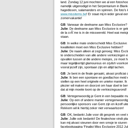
land. Zondag 12 juni mochten we al een fotoshoo
namelijk uitgenodigd in het Serpentarium in Bl
hagedissen, salamanders en spinnen. De foto’s 
www.missitems.be
! Er staat mij in ieder geval
zomervakantie!
GB
: Vanwaar de deelname aan Miss Exclusive?
Julie
: De deelname aan Miss Exclusive is er g
de la crÃ¨me is in de misswereld. Heel wat meisj
staan.
GB
: In welke mate onderscheidt Miss Exclusive
kwaliteiten moet een Miss Exclusive hebben?
Julie
: De naam alleen al zegt genoeg: Miss Excl
te onderscheiden van alle andere verkiezingen e
opvallen tussen al die andere meisjes, ze moet ha
maar tegelijkertijd glamoureus en
stylish
voorkome
vooral jezelf zijn, spontaan zijn en altijd lachen.
GB
: Je bent in de finale geraakt, alvast proficia
Julie
: Ik ben een spontane en goedlachse meid en
stellen op een heel originele en unieke manier. 
plezier wil maken en doorzet om haar doel te bere
dat al mijn moeite loont op de verkiezingsavond!
GB
: Vertegenwoordig je Gent in een bepaalde m
Julie
: Op een of andere manier vertegenwoordig
persoonlijke sponsors van Gent zijn en ikzelf uit
Rekkem wil ik hierbij zeker niet verwaarlozen!
GB
: OK, bedankt Julie voor dit gesprek en veel
Julie
: Jullie ook bedankt! De finaleshow vindt pl
kan mij alvast steunen door een smsje te sturen 
facebookpagina ‘Finalist Miss Exclusive 2012 Julie