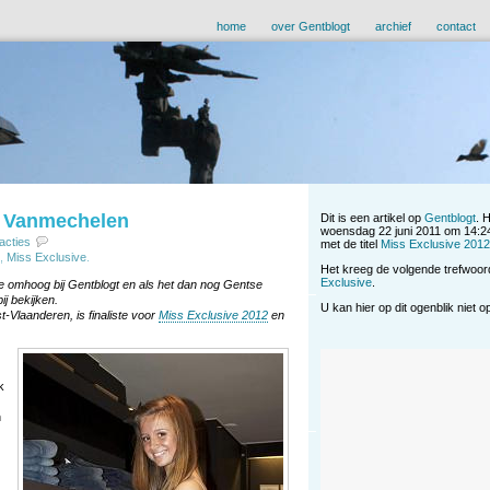
home
over Gentblogt
archief
contact
e Vanmechelen
Dit is een artikel op
Gentblogt
. 
woensdag 22 juni 2011 om 14:24
acties
met de titel
Miss Exclusive 2012
,
Miss Exclusive
.
Het kreeg de volgende trefwoo
Exclusive
.
ne omhoog bij Gentblogt en als het dan nog Gentse
ij bekijken.
U kan hier op dit ogenblik niet 
-Vlaanderen, is finaliste voor
Miss Exclusive 2012
en
k
n