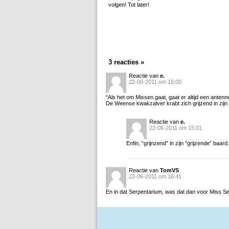
volgen! Tot later!
3 reacties »
Reactie van
e.
22-06-2011 om 15:00
“Als het om Missen gaat, gaat er altijd een ante
De Weense kwakzalver krabt zich grijzend in zijn
Reactie van
e.
22-06-2011 om 15:01
Enfin, “grijnzend” in zijn “grijzende” baar
Reactie van
TomVS
22-06-2011 om 16:41
En in dat Serpentarium, was dat dan voor Miss S