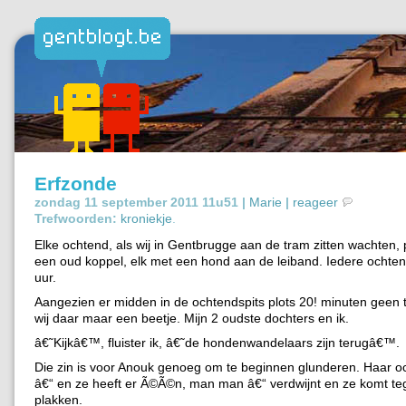
Erfzonde
zondag 11 september 2011 11u51 |
Marie
|
reageer
Trefwoorden:
kroniekje
.
Elke ochtend, als wij in Gentbrugge aan de tram zitten wachten, 
een oud koppel, elk met een hond aan de leiband. Iedere ochten
uur.
Aangezien er midden in de ochtendspits plots 20! minuten geen tr
wij daar maar een beetje. Mijn 2 oudste dochters en ik.
â€˜Kijkâ€™, fluister ik, â€˜de hondenwandelaars zijn terugâ€™.
Die zin is voor Anouk genoeg om te beginnen glunderen. Haar 
â€“ en ze heeft er Ã©Ã©n, man man â€“ verdwijnt en ze komt t
plakken.