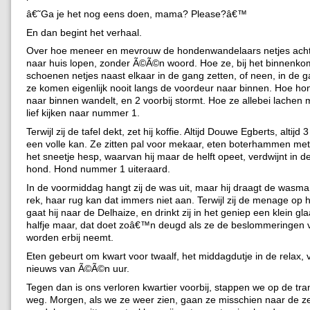
â€˜Ga je het nog eens doen, mama? Please?â€™
En dan begint het verhaal.
Over hoe meneer en mevrouw de hondenwandelaars netjes ach
naar huis lopen, zonder Ã©Ã©n woord. Hoe ze, bij het binnenk
schoenen netjes naast elkaar in de gang zetten, of neen, in de 
ze komen eigenlijk nooit langs de voordeur naar binnen. Hoe hon
naar binnen wandelt, en 2 voorbij stormt. Hoe ze allebei lachen
lief kijken naar nummer 1.
Terwijl zij de tafel dekt, zet hij koffie. Altijd Douwe Egberts, altijd
een volle kan. Ze zitten pal voor mekaar, eten boterhammen met 
het sneetje hesp, waarvan hij maar de helft opeet, verdwijnt in 
hond. Hond nummer 1 uiteraard.
In de voormiddag hangt zij de was uit, maar hij draagt de wasman
rek, haar rug kan dat immers niet aan. Terwijl zij de menage op 
gaat hij naar de Delhaize, en drinkt zij in het geniep een klein gl
halfje maar, dat doet zoâ€™n deugd als ze de beslommeringen 
worden erbij neemt.
Eten gebeurt om kwart voor twaalf, het middagdutje in de relax, 
nieuws van Ã©Ã©n uur.
Tegen dan is ons verloren kwartier voorbij, stappen we op de tra
weg. Morgen, als we ze weer zien, gaan ze misschien naar de ze