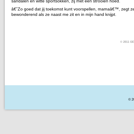
sandalen en witte sportsokken, zij met een strooien hoed.
â€˜Zo goed dat jij toekomst kunt voorspellen, mamaâ€™, zegt z
bewonderend als ze naast me zit en in mijn hand knijpt.
© 2011 
© 2