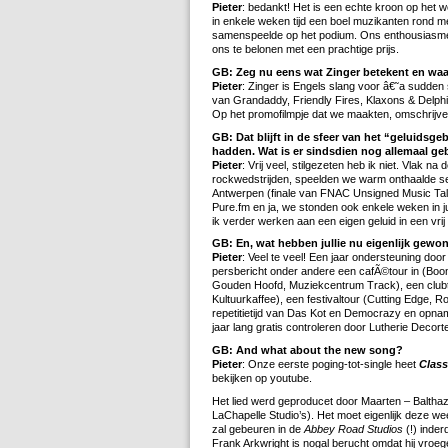
Pieter
: bedankt! Het is een echte kroon op het
in enkele weken tijd een boel muzikanten rond m
samenspeelde op het podium. Ons enthousiasme 
ons te belonen met een prachtige prijs.
GB: Zeg nu eens wat Zinger betekent en waar
Pieter
: Zinger is Engels slang voor â€˜a sudden
van Grandaddy, Friendly Fires, Klaxons & Delphic
Op het promofilmpje dat we maakten, omschrijv
GB: Dat blijft in de sfeer van het “geluidsge
hadden. Wat is er sindsdien nog allemaal g
Pieter
: Vrij veel, stilgezeten heb ik niet. Vlak n
rockwedstrijden, speelden we warm onthaalde se
Antwerpen (finale van FNAC Unsigned Music Ta
Pure.fm en ja, we stonden ook enkele weken in jull
ik verder werken aan een eigen geluid in een vrij 
GB: En, wat hebben jullie nu eigenlijk gew
Pieter
: Veel te veel! Een jaar ondersteuning do
persbericht onder andere een cafÃ©tour in (Bo
Gouden Hoofd, Muziekcentrum Track), een club
Kultuurkaffee), een festivaltour (Cutting Edge,
repetitietijd van Das Kot en Democrazy en opname
jaar lang gratis controleren door Lutherie Decort
GB: And what about the new song?
Pieter
: Onze eerste poging-tot-single heet
Class
bekijken op youtube.
Het lied werd geproducet door Maarten – Balthaz
LaChapelle Studio’s). Het moet eigenlijk deze 
zal gebeuren in de
Abbey Road Studios
(!) inder
Frank Arkwright is nogal berucht omdat hij vr