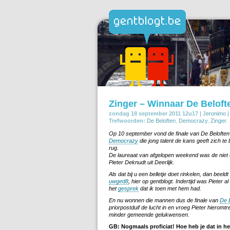
Zinger – Winnaar De Beloft
zondag 18 september 2011 12u17 |
Jeronimo
|
Trefwoorden:
De Beloften
,
Democrazy
,
Zinger
.
Op 10 september vond de finale van De Beloften 
Democrazy
die jong talent de kans geeft zich te
rug.
De laureaat van afgelopen weekend was de niet
Pieter Deknudt uit Deerlijk.
Als dat bij u een belletje doet rinkelen, dan beeld
uwged8
, hier op gentblogt. Indertijd was Pieter a
het
gesprek
dat ik toen met hem had.
En nu wonnen die mannen dus de finale van
De 
priorpostduif de lucht in en vroeg Pieter hieromtr
minder gemeende gelukwensen.
GB: Nogmaals proficiat! Hoe heb je dat in h