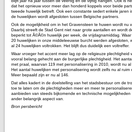
blijft jaar na jaar tussen de veertig en de vijftig hangen. Ook is h
dat het opnieuw voor meer dan honderd koppels voor beide par
tweede huwelijk betreft. Ook een constante sedert enkele jaren 
de huwelijken wordt afgesloten tussen Belgische partners.
Ook de mogelijkheid om in het Gravensteen te huwen wordt nu v
Daarbij streeft de Stad Gent niet naar grote aantallen en wordt d
beperkt tot Ã©Ã©n huwelijk per week, de vrijdagnamiddag. Waar e
20 huwelijken in onze middeleeuwse burcht werden afgesloten, 
al 24 huwelijken voltrokken. Het blijft dus duidelijk een voltreffer.
Waar vroeger het accent meer lag op de religieuze plechtigheid 
vooral belang gehecht aan de burgerlijke plechtigheid. Het aanta
met praal, waarvan 119 met personalisering in 2010, wordt nu a
Het aantal huwelijken met personalisering wordt zelfs nu al ruim
Meer bepaald zijn er nu al 146.
Dat alles kadert in de doelstelling van het stadsbestuur om de tr
toe te laten om de plechtigheden meer en meer te personalisere
aanbieden van steeds bijkomende en technische mogelijkheden 
ander belangrijk aspect van.
Bron persbericht