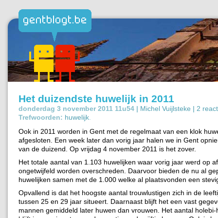
Het duizendste huwelijk in 2011
donderdag 3 november 2011 11u54 |
Michel Vuijlsteke
|
2 react
Trefwoorden:
huwelijk
.
Ook in 2011 worden in Gent met de regelmaat van een klok huwe
afgesloten. Een week later dan vorig jaar halen we in Gent opn
van de duizend. Op vrijdag 4 november 2011 is het zover.
Het totale aantal van 1.103 huwelijken waar vorig jaar werd op af
ongetwijfeld worden overschreden. Daarvoor bieden de nu al ge
huwelijken samen met de 1.000 welke al plaatsvonden een stevig
Opvallend is dat het hoogste aantal trouwlustigen zich in de leeft
tussen 25 en 29 jaar situeert. Daarnaast blijft het een vast gege
mannen gemiddeld later huwen dan vrouwen. Het aantal holebi-