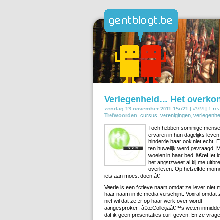
Verlegenheid… Het overkom
zondag 13 november 2011 15u21 |
VVM
|
1 rea
Trefwoorden:
cursus
,
verenigingen
,
verlegenhe
Toch hebben sommige mensen e
ervaren in hun dagelijks leven
hinderde haar ook niet echt. E
ten huwelijk werd gevraagd. M
woelen in haar bed. â€œHet id
het angstzweet al bij me uitbre
overleven. Op hetzelfde momen
iets aan moest doen.â€
Veerle is een fictieve naam omdat ze liever niet 
haar naam in de media verschijnt. Vooral omdat 
niet wil dat ze er op haar werk over wordt
aangesproken. â€œCollegaâ€™s weten inmidde
dat ik geen presentaties durf geven. En ze vrag