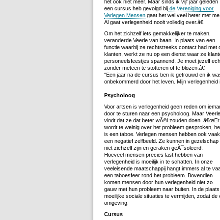
het ook niet meer. Maar sinds ik vijf jaar geleden
een cursus heb gevolgd bij
de Vereniging voor
Verlegen Mensen
gaat het wel veel beter met me
Al gaat verlegenheid nooit volledig over.â€
Om het zichzelf iets gemakkelijker te maken,
veranderde Veerle van baan. In plaats van een
functie waarbij ze rechtstreeks contact had met 
klanten, werkt ze nu op een dienst waar ze klant
personeelsfeestjes spannend. Je moet jezelf e
zonder meteen te stotteren of te blozen.â€
“Een jaar na de cursus ben ik getrouwd en ik wa
onbekommerd door het leven. Mijn verlegenheid 
Psycholoog
Voor artsen is verlegenheid geen reden om iema
door te sturen naar een psycholoog. Maar Veerl
vindt dat ze dat beter wÃ©l zouden doen. â€œEr
wordt te weinig over het probleem gesproken, he
is een taboe. Verlegen mensen hebben ook vaak
een negatief zelfbeeld. Ze kunnen in gezelschap
niet zichzelf zijn en geraken geÃ¯soleerd.
Hoeveel mensen precies last hebben van
verlegenheid is moeilijk in te schatten. In onze
veeleisende maatschappij hangt immers al te va
een taboesfeer rond het probleem. Bovendien
komen mensen door hun verlegenheid niet zo
gauw met hun probleem naar buiten. In de plaats
moeilijke sociale situaties te vermijden, zodat 
omgeving.
Cursus