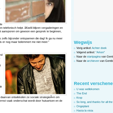
.
de
en telefonisch helpt. â€œAl blijven vergaderingen en
cht aansporen om gewoon een gesprek te beginnen,
s zelfs bijzonder ontspannen die dag! Ik ga nu meer
Wegwijs
is er nog maar belemmert me niet meer.”
Vorig artikel:
Achter doek
Volgend artikel:
“Arken”
nd
Naar de
startpagina
van Gent
e
Naar de
archieven
van Gentbl
t
Recent verschene
ak
U was wellekomen
The End
 daarvan ontwikkelen ze sociale strategieÃ«n om
Krop
de ernst vaak onderschat wordt door huisartsen en de
So long, and thanks for all the 
Ongeplant
Hasta la vista