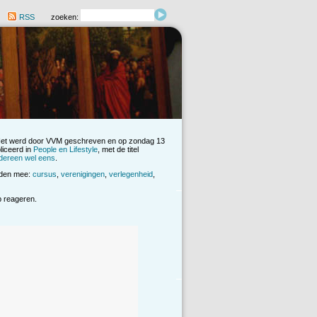
RSS
zoeken:
Het werd door VVM geschreven en op zondag 13
iceerd in
People en Lifestyle
, met de titel
dereen wel eens
.
rden mee:
cursus
,
verenigingen
,
verlegenheid
,
op reageren.