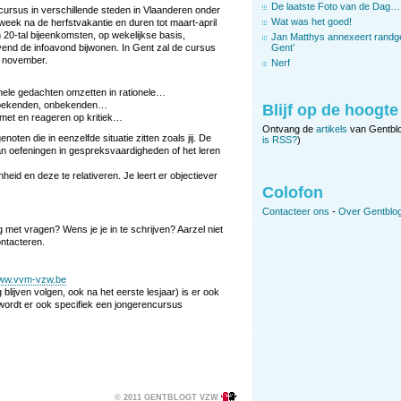
De laatste Foto van de Dag…
ursus in verschillende steden in Vlaanderen onder
Wat was het goed!
week na de herfstvakantie en duren tot maart-april
 20-tal bijeenkomsten, op wekelijkse basis,
Jan Matthys annexeert randg
jvend de infoavond bijwonen. In Gent zal de cursus
Gent’
 november.
Nerf
ionele gedachten omzetten in rationele…
t bekenden, onbekenden…
Blijf op de hoogte
 met en reageren op kritiek…
Ontvang de
artikels
van Gentbl
oten die in eenzelfde situatie zitten zoals jij. De
is RSS?
)
 dan oefeningen in gespreksvaardigheden of het leren
heid en deze te relativeren. Je leert er objectiever
Colofon
Contacteer ons
-
Over Gentblog
 met vragen? Wens je je in te schrijven? Aarzel niet
ntacteren.
ww.vvm-vzw.be
blijven volgen, ook na het eerste lesjaar) is er ook
wordt er ook specifiek een jongerencursus
© 2011 GENTBLOGT VZW