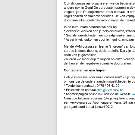
Ook dit cursusjaar organiseren we de beginnersc
andere ook in Gent! De cursussen starten in de 
volgend jaar. De beginnerscursus bestaat uit een
uitgezonderd de vakantieperiodes. Je kan vrijbli
doorgaan elke donderdagavond vanaf de maand
In de cursussen baseren we ons op:
* Zelfbeeld: werken aan je zelfvertrouwen, irrat
* Sociale vaardigheden: een praatje maken me
* Assertiviteit: opkomen voor je mening, omgaan
Met de VVM cursussen leer je “in groep” van lotgen
cursus is deels theorie, deels praktijk. Dat zijn
uiten van je gevoelens.
Zo leren we meer grip te krijgen op onze verlegen
denken en de negatieve spiraal te doorbreken.
Contacteren en inschrijven
Heb je interesse voor onze cursussen? Zit je nog
om ons via de onderstaande mogelijkheden te co
* Telefonisch onthaal : 0478 / 05 41 29
* Elektronisch onthaal:
info@vvm-vzw.be
.
* Aanmeldpagina online invullen via de website
w
Naast de beginnerscursus (die je vrijblijvend mag 
een vervolgcursus. Voor jongeren vanaf 14 jaar 
georganiseerd vanaf januari 2012.