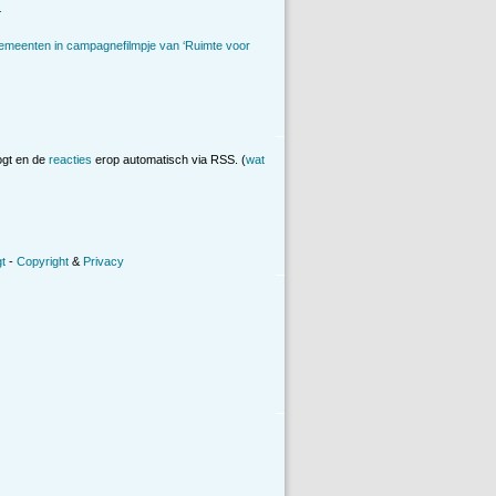
.
emeenten in campagnefilmpje van ‘Ruimte voor
ogt en de
reacties
erop automatisch via RSS. (
wat
t
-
Copyright
&
Privacy