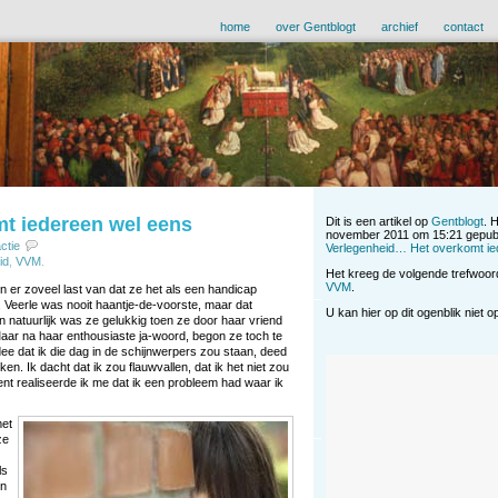
home
over Gentblogt
archief
contact
t iedereen wel eens
Dit is een artikel op
Gentblogt
. 
november 2011 om 15:21 gepubl
ctie
Verlegenheid… Het overkomt ie
id
,
VVM
.
Het kreeg de volgende trefwoo
VVM
.
r zoveel last van dat ze het als een handicap
. Veerle was nooit haantje-de-voorste, maar dat
U kan hier op dit ogenblik niet 
n natuurlijk was ze gelukkig toen ze door haar vriend
aar na haar enthousiaste ja-woord, begon ze toch te
ee dat ik die dag in de schijnwerpers zou staan, deed
ken. Ik dacht dat ik zou flauwvallen, dat ik het niet zou
t realiseerde ik me dat ik een probleem had waar ik
met
ze
ls
en