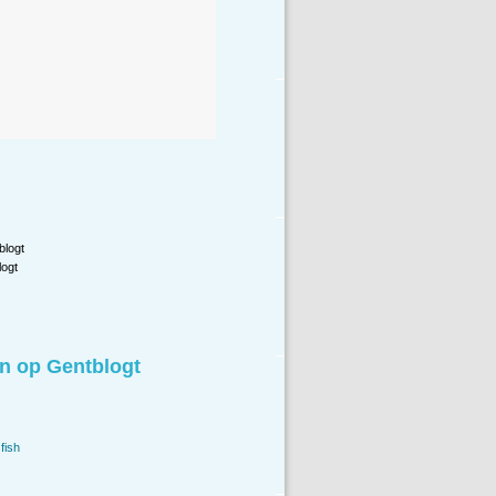
blogt
ogt
n op Gentblogt
fish