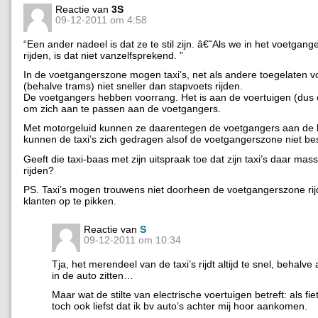
Reactie van
3S
09-12-2011 om 4:58
“Een ander nadeel is dat ze te stil zijn. â€˜Als we in het voetgan
rijden, is dat niet vanzelfsprekend. ”
In de voetgangerszone mogen taxi’s, net als andere toegelaten v
(behalve trams) niet sneller dan stapvoets rijden.
De voetgangers hebben voorrang. Het is aan de voertuigen (dus o
om zich aan te passen aan de voetgangers.
Met motorgeluid kunnen ze daarentegen de voetgangers aan de 
kunnen de taxi’s zich gedragen alsof de voetgangerszone niet bes
Geeft die taxi-baas met zijn uitspraak toe dat zijn taxi’s daar mass
rijden?
PS. Taxi’s mogen trouwens niet doorheen de voetgangerszone rij
klanten op te pikken.
Reactie van
S
09-12-2011 om 10:34
Tja, het merendeel van de taxi’s rijdt altijd te snel, behalve 
in de auto zitten…
Maar wat de stilte van electrische voertuigen betreft: als fie
toch ook liefst dat ik bv auto’s achter mij hoor aankomen.