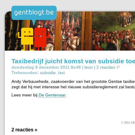
Taxibedrijf juicht komst van subsidie to
donderdag 8 december 2011 8u49 |
teun
|
2 reacties
Trefwoorden:
subsidie
,
taxi
.
Andy Verbauwhede, zaakvoerder van het grootste Gentse taxibedr
zegt dat hij met interesse het nieuwe subsidiereglement zal best
Lees meer bij
De Gentenaar
.
© 2011 
2 reacties »