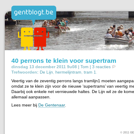
40 perrons te klein voor supertram
dinsdag 13 december 2011 9u08 |
Tom
|
3 reacties
Trefwoorden:
De Lijn
,
hermelijntram
,
tram 1
.
Veertig van de zeventig perrons langs tramlijn1 moeten aangep
omdat ze te klein zijn voor de nieuwe ‘supertrams’ van veertig me
Daarbij ook enkele net vernieuwde haltes. De Lijn wil ze de kom
allemaal aanpassen.
Lees meer bij
De Gentenaar
.
© 2011 