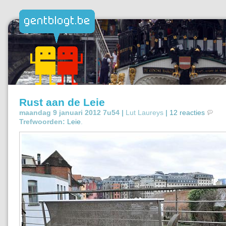
Rust aan de Leie
maandag 9 januari 2012 7u54 |
Lut Laureys
|
12 reacties
Trefwoorden:
Leie
.