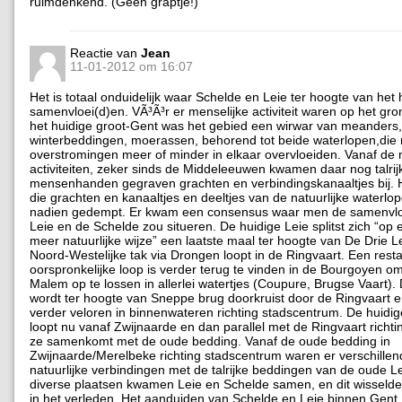
ruimdenkend. (Geen graptje!)
Reactie van
Jean
11-01-2012 om 16:07
Het is totaal onduidelijk waar Schelde en Leie ter hoogte van het
samenvloei(d)en. VÃ³Ã³r er menselijke activiteit waren op het gr
het huidige groot-Gent was het gebied een wirwar van meanders
winterbeddingen, moerassen, behorend tot beide waterlopen,die
overstromingen meer of minder in elkaar overvloeiden. Vanaf de 
activiteiten, zeker sinds de Middeleeuwen kwamen daar nog talrij
mensenhanden gegraven grachten en verbindingskanaaltjes bij. 
die grachten en kanaaltjes en deeltjes van de natuurlijke waterlo
nadien gedempt. Er kwam een consensus waar men de samenvlo
Leie en de Schelde zou situeren. De huidige Leie splitst zich “op 
meer natuurlijke wijze” een laatste maal ter hoogte van De Drie L
Noord-Westelijke tak via Drongen loopt in de Ringvaart. Een rest
oorspronkelijke loop is verder terug te vinden in de Bourgoyen o
Malem op te lossen in allerlei watertjes (Coupure, Brugse Vaart).
wordt ter hoogte van Sneppe brug doorkruist door de Ringvaart 
verder veloren in binnenwateren richting stadscentrum. De huidi
loopt nu vanaf Zwijnaarde en dan parallel met de Ringvaart richti
ze samenkomt met de oude bedding. Vanaf de oude bedding in
Zwijnaarde/Merelbeke richting stadscentrum waren er verschillend
natuurlijke verbindingen met de talrijke beddingen van de oude L
diverse plaatsen kwamen Leie en Schelde samen, en dit wisseld
in het verleden. Het aanduiden van Schelde en Leie binnen Gent,