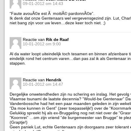
09-01-2012 om 14:43
“Faute avouÃ©e est Ã moitiÃ© pardonnÃ©e”.
Ik denk dat onze Gentenaars wel vergevensgezind zijn. Lut, Char
niet bang zijn voor uw leven…deze keer toch niet. ;)
Reactie van
Rik de Raaf
10-01-2012 om 9:00
Al da water loopt uiteindelijk toch tesamen en binnen afzienbare 
eindelijk rond het centrum varen…dan pas zal ik als Gentenaar in
stappen.
Reactie van
Hendrik
10-01-2012 om 14:47
Dergelijke onwetendheden zijn nu schering en inslag. Het gevolg
Vlaamse tsunami de laatste decennia? “Would-be Gentenaar” D
Vandenbossche had het een paar maanden geleden in zijn wekel
“Da moe kunnen in Gent” (zeer toepasselijk!) over de “Koornmarkt
Gelukkig spreekt hij als ex-Bruggeling nog net niet over de “Grasr
“Koornrei” …om zijn vriend “de burgemeester van Brugge” te plez
(Graptje!)
Geen paniek Lut, echte Gentenaars zijn doorgaans zeer tolerant 