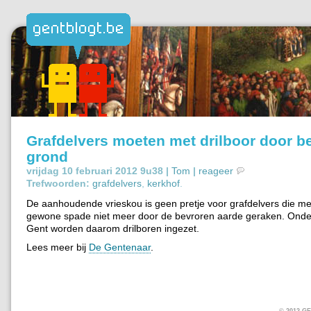
Grafdelvers moeten met drilboor door b
grond
vrijdag 10 februari 2012 9u38 |
Tom
|
reageer
Trefwoorden:
grafdelvers
,
kerkhof
.
De aanhoudende vrieskou is geen pretje voor grafdelvers die m
gewone spade niet meer door de bevroren aarde geraken. Onde
Gent worden daarom drilboren ingezet.
Lees meer bij
De Gentenaar
.
© 2012 