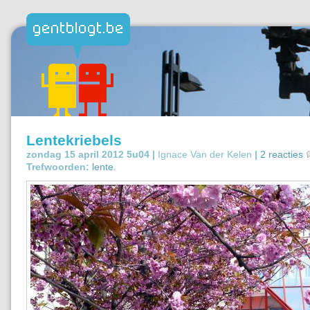
Lentekriebels
zondag 15 april 2012 5u04 |
Ignace Van der Kelen
|
2 reacties
Trefwoorden:
lente
.