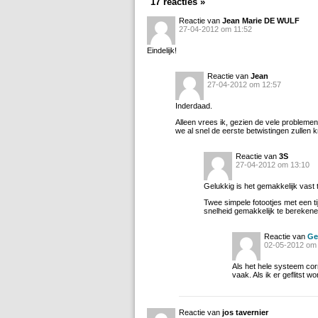
17 reacties »
Reactie van
Jean Marie DE WULF
27-04-2012 om 11:52
Eindelijk!
Reactie van
Jean
27-04-2012 om 12:57
Inderdaad.
Alleen vrees ik, gezien de vele probleme
we al snel de eerste betwistingen zullen 
Reactie van
3S
27-04-2012 om 13:10
Gelukkig is het gemakkelijk vast t
Twee simpele fotootjes met een ti
snelheid gemakkelijk te berekenen
Reactie van
Ge
02-05-2012 om
Als het hele systeem corre
vaak. Als ik er geflitst w
Reactie van
jos tavernier