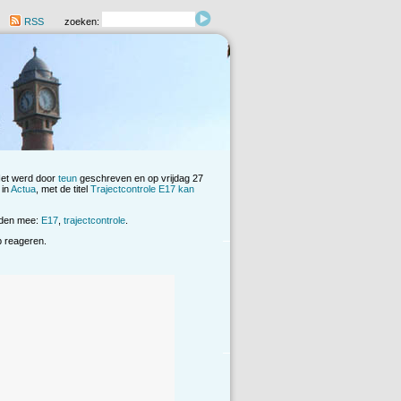
RSS
zoeken:
Het werd door
teun
geschreven en op vrijdag 27
 in
Actua
, met de titel
Trajectcontrole E17 kan
rden mee:
E17
,
trajectcontrole
.
op reageren.