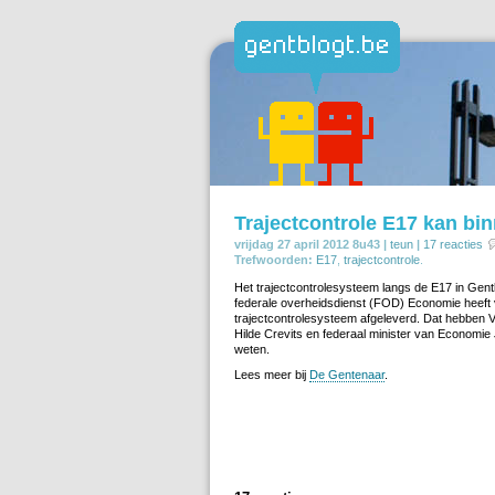
Trajectcontrole E17 kan bin
vrijdag 27 april 2012 8u43 |
teun
|
17 reacties
Trefwoorden:
E17
,
trajectcontrole
.
Het trajectcontrolesysteem langs de E17 in Gentb
federale overheidsdienst (FOD) Economie heeft
trajectcontrolesysteem afgeleverd. Dat hebben 
Hilde Crevits en federaal minister van Economi
weten.
Lees meer bij
De Gentenaar
.