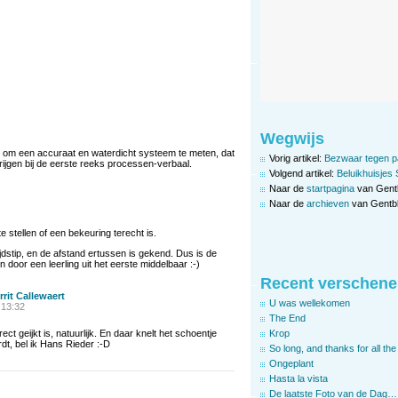
Wegwijs
n om een accuraat en waterdicht systeem te meten, dat
Vorig artikel:
Bezwaar tegen p
krijgen bij de eerste reeks processen-verbaal.
Volgend artikel:
Beluikhuisjes 
Naar de
startpagina
van Gent
Naar de
archieven
van Gentbl
e stellen of een bekeuring terecht is.
jdstip, en de afstand ertussen is gekend. Dus is de
 door een leerling uit het eerste middelbaar :-)
Recent verschene
rrit Callewaert
U was wellekomen
 13:32
The End
Krop
ct geijkt is, natuurlijk. En daar knelt het schoentje
ordt, bel ik Hans Rieder :-D
So long, and thanks for all the 
Ongeplant
Hasta la vista
De laatste Foto van de Dag…