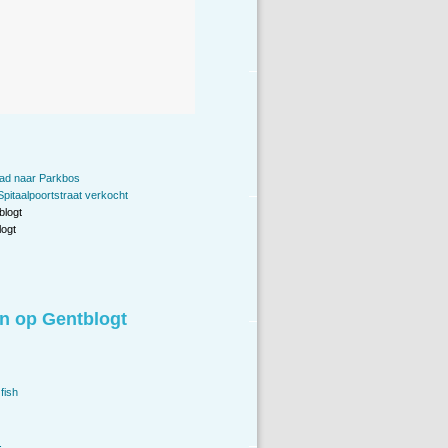
ad naar Parkbos
Spitaalpoortstraat verkocht
blogt
ogt
n op Gentblogt
fish
.