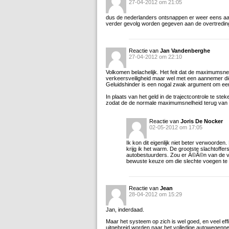
27-04-2012 om 21:05
dus de nederlanders ontsnappen er weer eens aan, 
verder gevolg worden gegeven aan de overtredin
Reactie van
Jan Vandenberghe
27-04-2012 om 22:10
Volkomen belachelijk. Het feit dat de maximumsnel
verkeersveiligheid maar wel met een aannemer di
Geluidshinder is een nogal zwak argument om een 
In plaats van het geld in de trajectcontrole te s
zodat de de normale maximumsnelheid terug van 
Reactie van
Joris De Nocker
02-05-2012 om 17:05
Ik kon dit eigenlijk niet beter verwoorden.
krijg ik het warm. De grootste slachtoffe
autobestuurders. Zou er Ã©Ã©n van de v
bewuste keuze om die slechte voegen te le
Reactie van
Jean
28-04-2012 om 15:29
Jan, inderdaad.
Maar het systeem op zich is wel goed, en veel eff
uitgebreid worden naar het volledige autowegennet. 