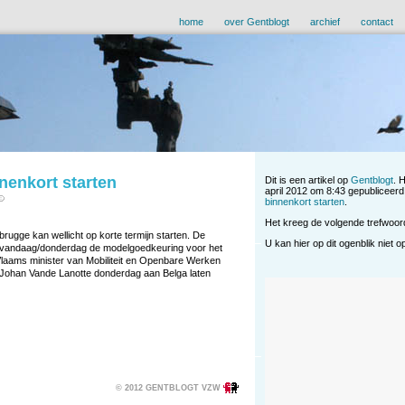
home
over Gentblogt
archief
contact
nenkort starten
Dit is een artikel op
Gentblogt
. 
april 2012 om 8:43 gepubliceerd
binnenkort starten
.
Het kreeg de volgende trefwoo
rugge kan wellicht op korte termijn starten. De
U kan hier op dit ogenblik niet 
 vandaag/donderdag de modelgoedkeuring voor het
Vlaams minister van Mobiliteit en Openbare Werken
e Johan Vande Lanotte donderdag aan Belga laten
© 2012 GENTBLOGT VZW