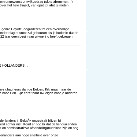
ee om ongewenst ontwijkgedrag (plots afremmen…)
r het hele traject, van oprit tot afrit te meten!
, genre Coyote, degraderen tot een overbodige
zonder slag of stoot zal gebeuren als je bedenkt dat de
l 22 jaar geen begin van uitvoering heeft gekregen.
E HOLLANDERS…
ere chauffeurs dan de Belgen. Kijk maar naar de
 voor zich. Kijk eerst naar uw eigen voor je anderen
derlanders in BelgiÃ« ongestraft blijven bij
d echter niet. Komt er nog bij dat de tienduizenden
s en administratieve afhandeling)nutteloos zijn en nog
ederlanders aan hoge snelheid over onze