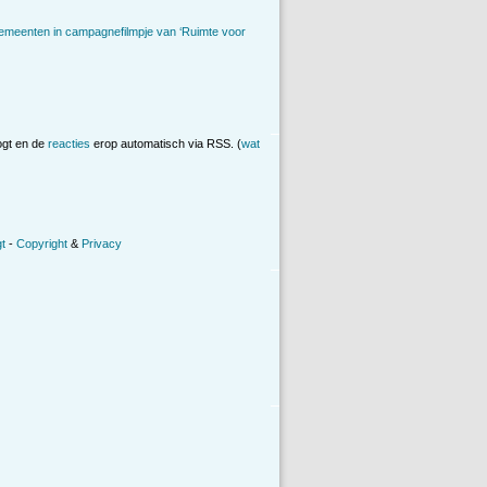
emeenten in campagnefilmpje van ‘Ruimte voor
ogt en de
reacties
erop automatisch via RSS. (
wat
t
-
Copyright
&
Privacy