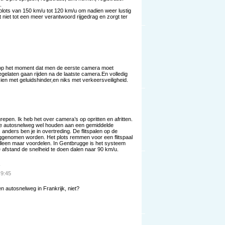
.
plots van 150 km/u tot 120 km/u om nadien weer lustig
t niet tot een meer verantwoord rijgedrag en zorgt ter
op het moment dat men de eerste camera moet
gelaten gaan rijden na de laatste camera.En volledig
zien met geluidshinder,en niks met verkeersveiligheid.
repen. Ik heb het over camera’s op opritten en afritten.
 de autosnelweg wel houden aan een gemiddelde
nders ben je in overtreding. De flitspalen op de
genomen worden. Het plots remmen voor een flitspaal
alleen maar voordelen. In Gentbrugge is het systeem
 afstand de snelheid te doen dalen naar 90 km/u.
 9:45
n autosnelweg in Frankrijk, niet?