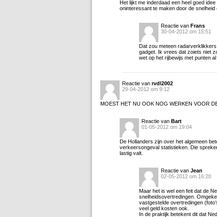
Het lijkt me inderdaad een heel goed id
oninteressant te maken door de snelheid ove
Reactie van
Frans
30-04-2012 om 15:51
Dat zou meteen radarverklikkers
gadget. Ik vrees dat zoiets niet 
wet op het rijbewijs met punten a
Reactie van
rvdl2002
29-04-2012 om 9:12
MOEST HET NU OOK NOG WERKEN VOOR D
Reactie van
Bart
01-05-2012 om 19:04
De Hollanders zijn over het algemeen bet
verkeersongeval statistieken. Die spreken
lastig valt.
Reactie van
Jean
02-05-2012 om 16:20
Maar het is wel een feit dat de Ne
snelheidsovertredingen. Omgekeer
vastgestelde overtredingen (foto’
veel geld kosten ook.
In de praktijk betekent dit dat N