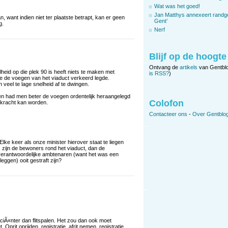
Wat was het goed!
Jan Matthys annexeert randg
want indien niet ter plaatste betrapt, kan er geen
Gent’
g.
Nerf
Blijf op de hoogte
Ontvang de
artikels
van Gentbl
heid op die plek 90 is heeft niets te maken met
is RSS?
)
e de voegen van het viaduct verkeerd legde.
veel te lage snelheid af te dwingen.
teken had men beter de voegen ordentelijk heraangelegd
Colofon
kracht kan worden.
Contacteer ons
-
Over Gentblog
 Elke keer als onze minister hierover staat te liegen
rs zijn de bewoners rond het viaduct, dan de
erantwoordelijke ambtenaren (want het was een
ggen) ooit gestraft zijn?
iciÃ«nter dan flitspalen. Het zou dan ook moet
Oprit oprijden, registratie, afrit nemen, registratie.