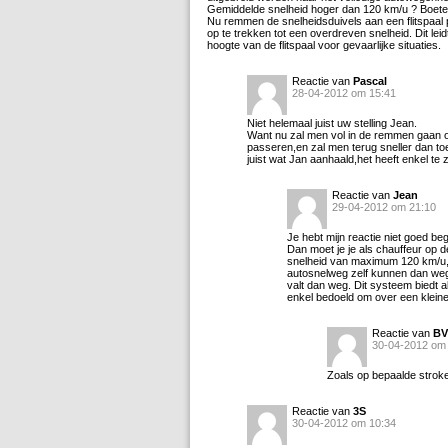
Gemiddelde snelheid hoger dan 120 km/u ? Boete
Nu remmen de snelheidsduivels aan een flitspaal 
op te trekken tot een overdreven snelheid. Dit leid
hoogte van de flitspaal voor gevaarlijke situaties.
Reactie van
Pascal
28-04-2012 om 15:41
Niet helemaal juist uw stelling Jean.
Want nu zal men vol in de remmen gaan 
passeren,en zal men terug sneller dan toe
juist wat Jan aanhaald,het heeft enkel te 
Reactie van
Jean
29-04-2012 om 21:10
Je hebt mijn reactie niet goed beg
Dan moet je je als chauffeur op
snelheid van maximum 120 km/u, a
autosnelweg zelf kunnen dan weg
valt dan weg. Dit systeem biedt 
enkel bedoeld om over een kleine
Reactie van
BV
30-04-2012 om
Zoals op bepaalde stroke
Reactie van
3S
30-04-2012 om 10:34