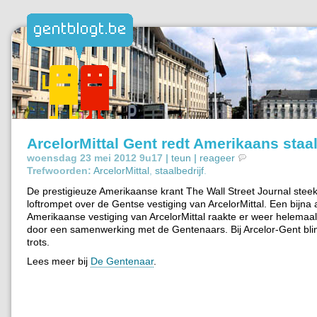
ArcelorMittal Gent redt Amerikaans staal
woensdag 23 mei 2012 9u17 |
teun
|
reageer
Trefwoorden:
ArcelorMittal
,
staalbedrijf
.
De prestigieuze Amerikaanse krant The Wall Street Journal steek
loftrompet over de Gentse vestiging van ArcelorMittal. Een bijna
Amerikaanse vestiging van ArcelorMittal raakte er weer helemaa
door een samenwerking met de Gentenaars. Bij Arcelor-Gent bli
trots.
Lees meer bij
De Gentenaar
.