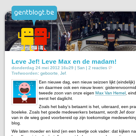
Leve Jef! Leve Max en de madam!
donderdag 24 mei 2012 16u29 |
San
|
2 reacties
Trefwoorden:
geboorte
,
Jef
.
Een nieuwe dag, een nieuw seizoen lijkt (eindelij
en daarmee ook een nieuw leven: gisterenvoormid
tweede zoon van onze eigen
Max Van Hemel
, ein
eerst het daglicht.
Zoals het baby’s betaamt is het, uiteraard, een pr
boeleke. Zoals het goede medewerkers betaamt, wordt Jef door 
van in de wieg goed voorbereid op zijn toekomstige medewerkin
blog.
We laten moeder en kind (en een beetje ook vader: dat kijken na