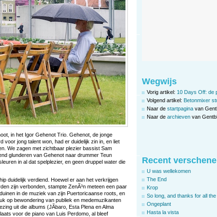
Wegwijs
Vorig artikel:
10 Days Off: de 
Volgend artikel:
Betonmixer st
Naar de
startpagina
van Gent
Naar de
archieven
van Gentbl
oot, in het Igor Gehenot Trio. Gehenot, de jonge
voor jong talent won, had er duidelijk zin in, en liet
en. We zagen met zichtbaar plezier bassist Sam
end glunderen van Gehenot naar drummer Teun
Recent verschene
leuren in al dat spelplezier, en geen druppel water die
U was wellekomen
The End
ip duidelijk verdiend. Hoewel er aan het verkrijgen
rden zijn verbonden, stampte ZenÃ³n meteen een paar
Krop
sduinen in de muziek van zijn Puertoricaanse roots, en
So long, and thanks for all the 
stuk op bewondering van publiek en medemuzikanten
Ongeplant
zing uit die albums (JÃ­baro, Esta Plena en Alma
Hasta la vista
laats voor de piano van Luis Perdomo, al bleef