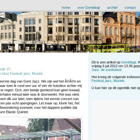
home
over Gentblogt
archief
contact
Dit is een artikel op
Gentblogt
. 
vrijdag 6 juli 2012 om 13:36 gep
ctie
Jazz: de zondvloed
.
 Jazz Festival
,
jazz
,
Muziek
.
Het kreeg de volgende trefwoo
Festival
,
jazz
,
Muziek
.
e eerste dag van Gent Jazz. We zijn wel het Ã©Ã©n en
r toen ik rond een uur of vier de huisdeur achter mij
U kan hier op dit ogenblik niet 
r te regen. Och, een beetje gemiezel kan geen kwaad,
rhalve minuut later was ik doorweekt. Het was niets
een dik uur later, toen tijdens het eerste concert van
zen pas echt opengingen. Let maar op, klonk het, het
 Bewondering evenwel, voor het dappere publiek dat
ure Elastic Quintet.