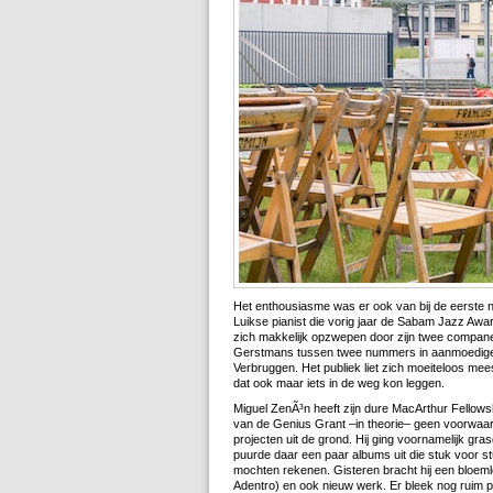
Het enthousiasme was er ook van bij de eerste n
Luikse pianist die vorig jaar de Sabam Jazz Award 
zich makkelijk opzwepen door zijn twee compan
Gerstmans tussen twee nummers in aanmoedig
Verbruggen. Het publiek liet zich moeiteloos mees
dat ook maar iets in de weg kon leggen.
Miguel ZenÃ³n heeft zijn dure MacArthur Fellowsh
van de Genius Grant –in theorie– geen voorwaa
projecten uit de grond. Hij ging voornamelijk gra
puurde daar een paar albums uit die stuk voor 
mochten rekenen. Gisteren bracht hij een bloemle
Adentro) en ook nieuw werk. Er bleek nog ruim p