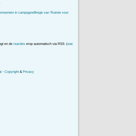
.
emeenten in campagnefilmpje van ‘Ruimte voor
ogt en de
reacties
erop automatisch via RSS. (
wat
t
-
Copyright
&
Privacy