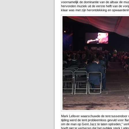
voornamelijk de dominantie van de altsax de muzie
hervonden muziek uit de eerste helft van de vorige
klaar was met zijn herontdekking en opwaarder
Mark Lefever waarschuwde de tent tussendoor 
tijding werd de tent probleemloos gevuld voor fl
om de man op Gent Jazz te laten optreden,” verkon
hoeft niet te verbazen dat het publiek sterk Latij