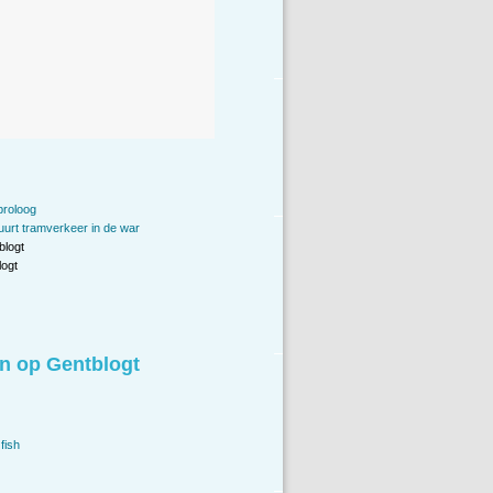
proloog
uurt tramverkeer in de war
blogt
ogt
n op Gentblogt
fish