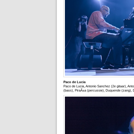
Paco de Lucia
Paco de Lucia, Antonio Sanchez (2e gitaar), Ant
(bass), PiraÃ±a (percussie), Duquende (zang), 