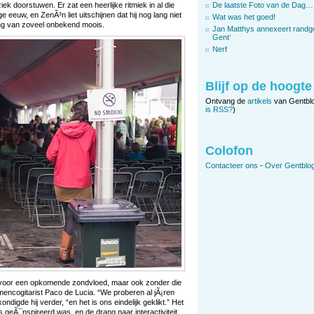
k doorstuwen. Er zat een heerlijke ritmiek in al die
De laatste Foto van de Dag…
 eeuw, en ZenÃ³n liet uitschijnen dat hij nog lang niet
Wat was het goed!
ing van zoveel onbekend moois.
Jan Matthys annexeert randg
Gent’
Nerf
Blijf op de hoogte
Ontvang de
artikels
van Gentbl
is RSS?
)
Colofon
Contacteer ons
-
Over Gentblog
voor een opkomende zondvloed, maar ook zonder die
amencogitarist Paco de Lucia. “We proberen al jÃ¡ren
digde hij verder, “en het is ons eindelijk geklikt.” Het
ns geÃ¯nspireerd was, en de drang naar interactiviteit