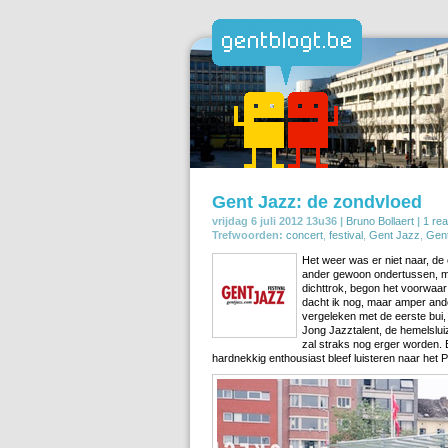
Gent Jazz: de zondvloed
vrijdag 6 juli 2012 13u36 |
Bruno Bollaert
|
1 rea
Trefwoorden:
concert
,
festival
,
Gent Jazz
,
Gent
Het weer was er niet naar, d
ander gewoon ondertussen, maa
dichttrok, begon het voorwaa
dacht ik nog, maar amper ande
vergeleken met de eerste bui, 
Jong Jazztalent, de hemelslui
zal straks nog erger worden.
hardnekkig enthousiast bleef luisteren naar het P