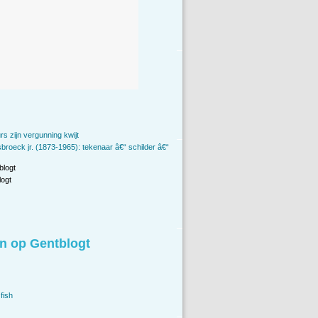
urs zijn vergunning kwijt
broeck jr. (1873-1965): tekenaar â€“ schilder â€“
blogt
ogt
n op Gentblogt
fish