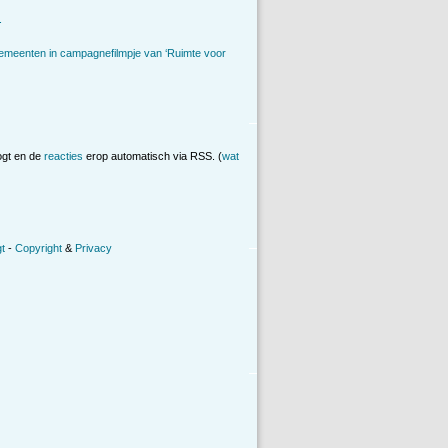
.
emeenten in campagnefilmpje van ‘Ruimte voor
ogt en de
reacties
erop automatisch via RSS. (
wat
t
-
Copyright
&
Privacy