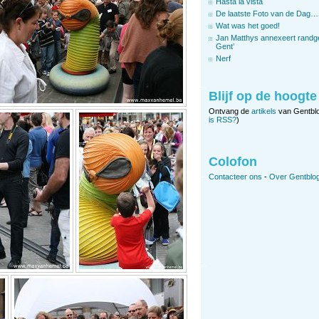
Hasta la vista
De laatste Foto van de Dag…
Wat was het goed!
Jan Matthys annexeert randg
Gent’
Nerf
Blijf op de hoogte
Ontvang de
artikels
van Gentbl
is RSS?
)
Colofon
Contacteer ons
-
Over Gentblog