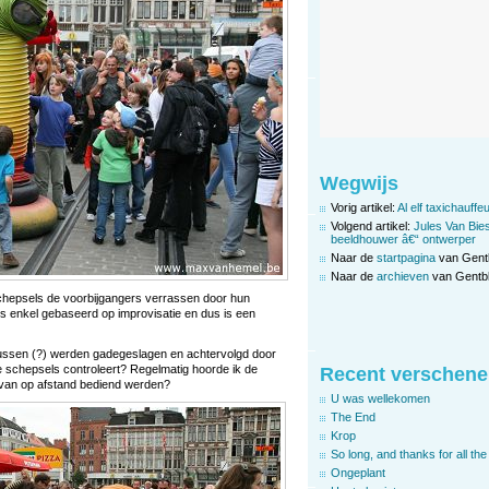
Wegwijs
Vorig artikel:
Al elf taxichauffe
Volgend artikel:
Jules Van Bies
beeldhouwer â€“ ontwerper
Naar de
startpagina
van Gent
Naar de
archieven
van Gentbl
schepsels de voorbijgangers verrassen door hun
 is enkel gebaseerd op improvisatie en dus is een
xussen (?) werden gadegeslagen en achtervolgd door
de schepsels controleert? Regelmatig hoorde ik de
Recent verschene
e van op afstand bediend werden?
U was wellekomen
The End
Krop
So long, and thanks for all the 
Ongeplant