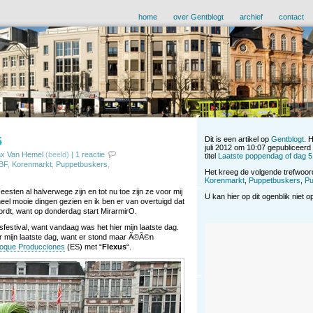
home
over Gentblogt
archief
contact
5
Dit is een artikel op
Gentblogt
. 
juli 2012 om 10:07 gepubliceerd
x Van Hemel
(beeld)
|
1 reactie
titel
Laatste poppendag of dag 5
BF
,
Korenmarkt
,
Puppetbuskers
,
Het kreeg de volgende trefwoo
Korenmarkt
,
Puppetbuskers
,
Pu
eesten al halverwege zijn en tot nu toe zijn ze voor mij
U kan hier op dit ogenblik niet 
heel mooie dingen gezien en ik ben er van overtuigd dat
rdt, want op donderdag start MirarmirO.
estival, want vandaag was het hier mijn laatste dag.
 mijn laatste dag, want er stond maar Ã©Ã©n
loque Producciones
(ES) met “
Flexus
“.