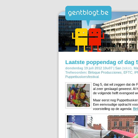
Laatste poppendag of dag 
donderdag 19 juli 2012 10u07 |
San
(tekst),
Ma
Trefwoorden:
Birloque Producciones
,
EFTC
,
IP
Puppetbuskersfestival
.
Dag 5, dat wil zeggen dat de F
al zeer geslaagd geweest. Al 
de volgende helft evengoed wo
Maar eerst nog Puppetbuskersf
Een eenvoudige opdracht voor
voorstelling op de agenda:
Bir