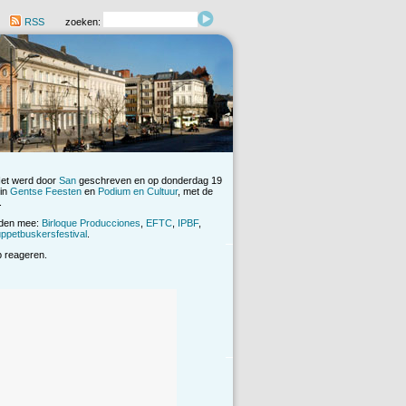
RSS
zoeken:
Het werd door
San
geschreven en op donderdag 19
 in
Gentse Feesten
en
Podium en Cultuur
, met de
.
rden mee:
Birloque Producciones
,
EFTC
,
IPBF
,
ppetbuskersfestival
.
op reageren.