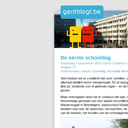
De eerste schooldag
maandag 3 september 2012 22u23 |
Gudrun
(t
reageer
Trefwoorden:
eerste schooldag
,
Koninklijk Ath
Veel moeten we er u wellicht niet over vertellen
allemaal ettelijke keren meegemaakt. En al naarge
fijne juf, stralende zon of gietende regen – en d
gezien.
Maar ontsnappen doen we er sowieso niet aan, o
fotomontage gemaakt van een aantal verschillend
Mariavreugde in Wondelgem, basisschool Visitati
beelden vast wel: de speeches, het wachten, de ee
van de boeken, het invullen van de schoolagen