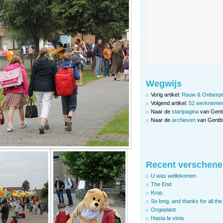
Wegwijs
Vorig artikel:
Rauw & Onbespr
Volgend artikel:
52 werknemers
Naar de
startpagina
van Gent
Naar de
archieven
van Gentbl
Recent verschene
U was wellekomen
The End
Krop
So long, and thanks for all the 
Ongeplant
Hasta la vista