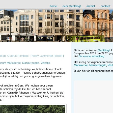
home
over Gentblogt
archief
contact
Dit is een artikel op
Gentblogt
. 
3 september 2012 om 22:23 gep
ekst), Gudrun Rombaut, Thierry Lammertijn (beeld)
|
titel
De eerste schooldag
.
Het kreeg de volgende trefwoo
eneum Mariakerke
,
Mariavreugde
,
Visitatie
.
Mariakerke
,
Mariavreugde
,
Visit
, over die eerste schooldag: we hebben hem zelf ook
U kan hier op dit ogenblik niet 
lang de situatie – nieuwe school, vriendjes terugzien,
e leeftijd wordt hij met gemengde gevoelens tegemoet
ok niet hier in Gent. We hebben voor u een
e scholen, zijnde kleuter- en basisschool
e, en Koninklijk Atheneum Mariakerke. U herkent de
rste rijen, het verdwijnen richting klas, het ophalen
da…