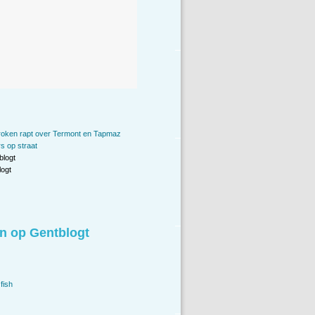
oken rapt over Termont en Tapmaz
 op straat
blogt
ogt
n op Gentblogt
fish