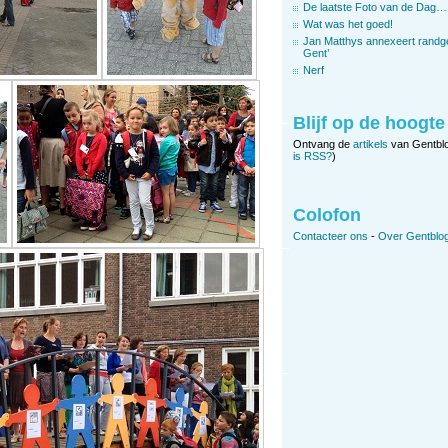
De laatste Foto van de Dag…
Wat was het goed!
Jan Matthys annexeert randg
Gent’
Nerf
Blijf op de hoogte
Ontvang de
artikels
van Gentbl
is RSS?
)
Colofon
Contacteer ons
-
Over Gentblog