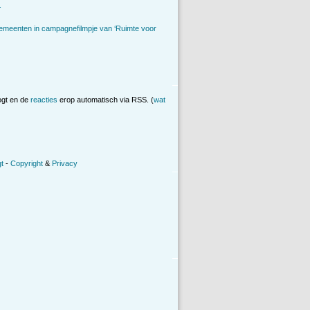
.
emeenten in campagnefilmpje van ‘Ruimte voor
ogt en de
reacties
erop automatisch via RSS. (
wat
t
-
Copyright
&
Privacy