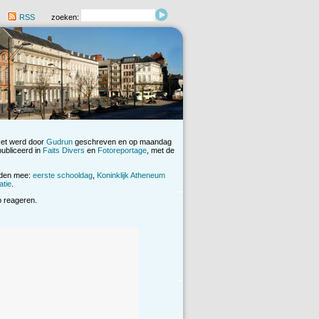
RSS
zoeken:
Het werd door
Gudrun
geschreven en op maandag
ubliceerd in
Faits Divers
en
Fotoreportage
, met de
rden mee:
eerste schooldag
,
Koninklijk Atheneum
atie
.
op reageren.