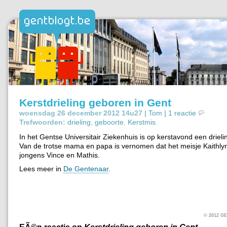
Kerstdrieling geboren in Gent
woensdag 26 december 2012 14u27 |
Tom
|
1 reactie
Trefwoorden:
drieling
,
geboorte
,
Kerstmis
.
In het Gentse Universitair Ziekenhuis is op kerstavond een driel
Van de trotse mama en papa is vernomen dat het meisje Kaithly
jongens Vince en Mathis.
Lees meer in
De Gentenaar
.
© 2012 
EÃ©n reactie op
Kerstdrieling geboren in Gent