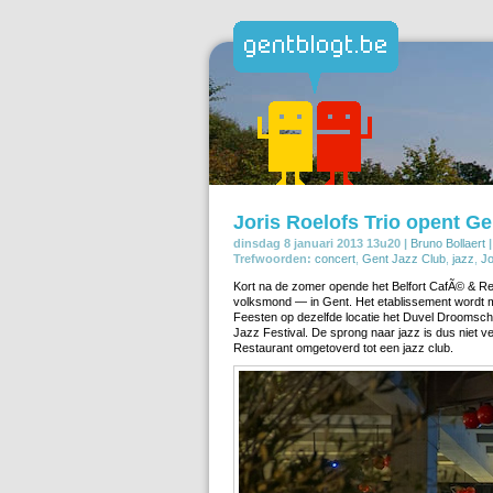
Joris Roelofs Trio opent Ge
dinsdag 8 januari 2013 13u20 |
Bruno Bollaert
|
Trefwoorden:
concert
,
Gent Jazz Club
,
jazz
,
Jo
Kort na de zomer opende het Belfort CafÃ© & Re
volksmond — in Gent. Het etablissement wordt m
Feesten op dezelfde locatie het Duvel Droomschi
Jazz Festival. De sprong naar jazz is dus niet 
Restaurant omgetoverd tot een jazz club.