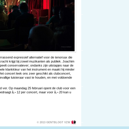
rrassend expressief alternatief voor de tenorsax die
acht krijgt bij zowel muzikanten als publiek. Joachim
eelt conservatiever; ondanks zijn uitstapjes naar de
tionele klankkleur van het instrument en maakt hij minder
Het concert leek ons zeer geschikt als clubconcert,
vallige luisteraar vast te houden, en met voldoende
d ver. Op maandag 25 februari opent de club voor een
edraagt â‚¬ 12 per concert, maar voor â‚¬ 20 kan u
© 2013 GENTBLOGT VZW