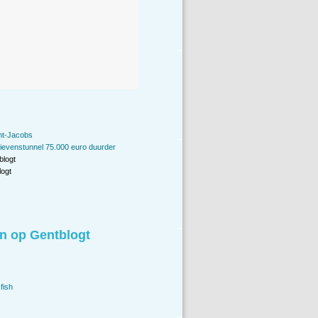
int-Jacobs
ievenstunnel 75.000 euro duurder
blogt
ogt
n op Gentblogt
fish