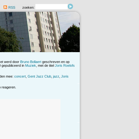
RSS
zoeken:
Het werd door
Bruno Bollaert
geschreven en op
0 gepubliceerd in
Muziek
, met de titel
Joris Roelofs
rden mee:
concert
,
Gent Jazz Club
,
jazz
,
Joris
op reageren.