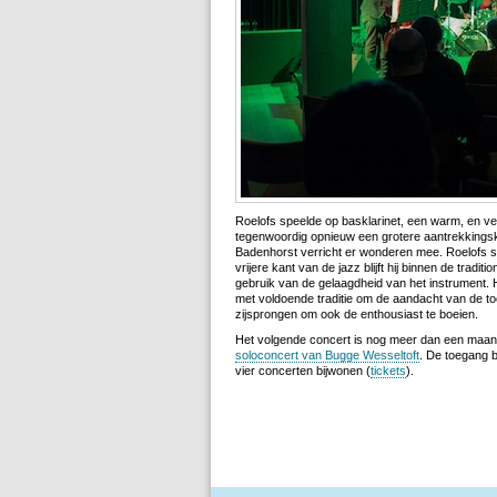
Roelofs speelde op basklarinet, een warm, en ve
tegenwoordig opnieuw een grotere aantrekkingskr
Badenhorst verricht er wonderen mee. Roelofs sp
vrijere kant van de jazz blijft hij binnen de tradi
gebruik van de gelaagdheid van het instrument. 
met voldoende traditie om de aandacht van de toe
zijsprongen om ook de enthousiast te boeien.
Het volgende concert is nog meer dan een maan
soloconcert van Bugge Wesseltoft
. De toegang b
vier concerten bijwonen (
tickets
).