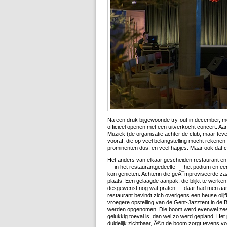
Na een druk bijgewoonde try-out in december, 
officieel openen met een uitverkocht concert. Aa
Muziek (de organisatie achter de club, maar tev
vooraf, die op veel belangstelling mocht rekenen
prominenten dus, en veel hapjes. Maar ook dat c
Het anders van elkaar gescheiden restaurant e
— in het restaurantgedeelte — het podium en een
kon genieten. Achterin die geÃ¯mproviseerde zaa
plaats. Een gelaagde aanpak, die blijkt te werke
desgewenst nog wat praten — daar had men aan 
restaurant bevindt zich overigens een heuse oli
vroegere opstelling van de Gent-Jazztent in de 
werden opgenomen. Die boom werd evenwel zeer ve
gelukkig toeval is, dan wel zo werd gepland. Het 
duidelijk zichtbaar, Ã©n de boom zorgt tevens voo