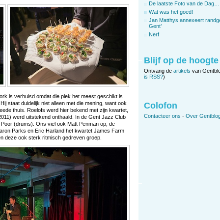
De laatste Foto van de Dag…
Wat was het goed!
Jan Matthys annexeert randg
Gent’
Nerf
Blijf op de hoogte
Ontvang de
artikels
van Gentbl
is RSS?
)
rk is verhuisd omdat die plek het meest geschikt is
Hij staat duidelijk niet alleen met die mening, want ook
Colofon
ede thuis. Roelofs werd hier bekend met zijn kwartet,
Contacteer ons
-
Over Gentblog
2011) werd uitstekend onthaald. In de Gent Jazz Club
 Poor (drums). Ons viel ook Matt Penman op, de
Aaron Parks en Eric Harland het kwartet James Farm
nen deze ook sterk ritmisch gedreven groep.