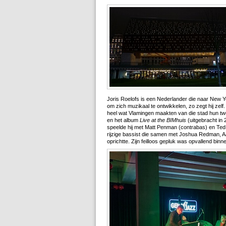
Joris Roelofs is een Nederlander die naar New Yo
om zich muzikaal te ontwikkelen, zo zegt hij zelf. 
heel wat Vlamingen maakten van die stad hun twe
en het album
Live at the BIMhuis
(uitgebracht in 
speelde hij met Matt Penman (contrabas) en Ted
rijzige bassist die samen met Joshua Redman, 
oprichtte. Zijn feilloos gepluk was opvallend bin