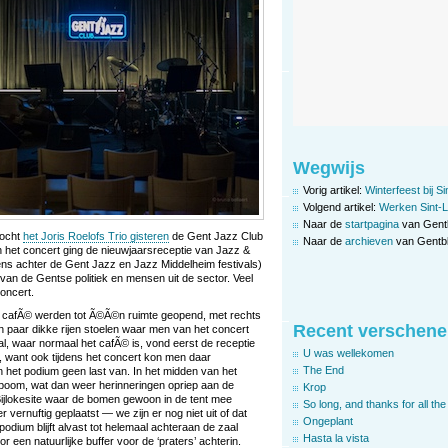
Wegwijs
Vorig artikel:
Winterfeest bij S
Volgend artikel:
Werken Sint-L
Naar de
startpagina
van Gent
mocht
het Joris Roelofs Trio gisteren
de Gent Jazz Club
Naar de
archieven
van Gentbl
n het concert ging de nieuwjaarsreceptie van Jazz &
ens achter de Gent Jazz en Jazz Middelheim festivals)
 van de Gentse politiek en mensen uit de sector. Veel
oncert.
n cafÃ© werden tot Ã©Ã©n ruimte geopend, met rechts
Recent verschene
 paar dikke rijen stoelen waar men van het concert
l, waar normaal het cafÃ© is, vond eerst de receptie
U was wellekomen
n, want ook tijdens het concert kon men daar
The End
het podium geen last van. In het midden van het
jfboom, wat dan weer herinneringen opriep aan de
Krop
Bijlokesite waar de bomen gewoon in de tent mee
So long, and thanks for all the 
rnuftig geplaatst — we zijn er nog niet uit of dat
Ongeplant
podium blijft alvast tot helemaal achteraan de zaal
Hasta la vista
r een natuurlijke buffer voor de ‘praters’ achterin.