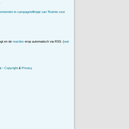
.
emeenten in campagnefilmpje van ‘Ruimte voor
ogt en de
reacties
erop automatisch via RSS. (
wat
t
-
Copyright
&
Privacy