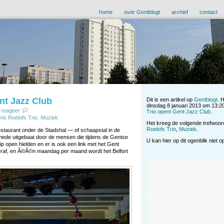
home
over Gentblogt
archief
contact
nt Jazz Club
Dit is een artikel op
Gentblogt
. 
dinsdag 8 januari 2013 om 13:2
reageer
Trio opent Gent Jazz Club
.
ris Roelofs Trio
,
Muziek
.
Het kreeg de volgende trefwoo
Roelofs Trio
,
Muziek
.
staurant onder de Stadshal — of schaapstal in de
ede uitgebaat door de mensen die tijdens de Gentse
U kan hier op dit ogenblik niet 
p open hielden en er is ook een link met het Gent
veraf, en Ã©Ã©n maandag per maand wordt het Belfort